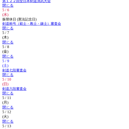
第１２２回全日本剣道演武大会
閉じる
5 / 6
(水)
振替休日 (憲法記念日)
剣道称号（範士・教士・錬士）審査会
閉じる
5 / 7
(木)
閉じる
5 / 8
(金)
閉じる
5 / 9
(土)
剣道七段審査会
閉じる
5 / 10
(日)
剣道六段審査会
閉じる
5 / 11
(月)
閉じる
5 / 12
(火)
閉じる
5 / 13