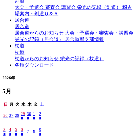
剣道
大会・予選会
審査会
講習会
栄光の記録（剣道）
稽古
場案内・剣道Ｑ＆Ａ
居合道
居合道
居合道からのお知らせ
大会・予選会・審査会・講習会
栄光の記録（居合道）
居合道部支部情報
杖道
杖道
杖道からのお知らせ
栄光の記録（杖道）
各種ダウンロード
2026年
5月
日
月
火
水
木
金
土
29
30
1
2
26
27
28
■
■
■
■
3
4
5
6
9
7
8
■
■
■
■
■