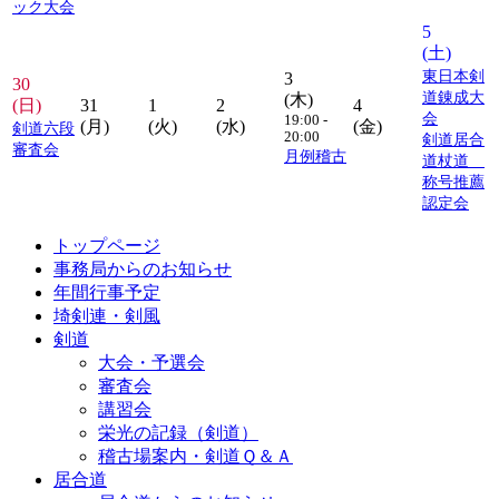
ック大会
5
(土)
東日本剣
3
30
道錬成大
(木)
(日)
31
1
2
4
会
19:00 -
(月)
(火)
(水)
(金)
剣道六段
20:00
剣道居合
審査会
月例稽古
道杖道
称号推薦
認定会
トップページ
事務局からのお知らせ
年間行事予定
埼剣連・剣風
剣道
大会・予選会
審査会
講習会
栄光の記録（剣道）
稽古場案内・剣道Ｑ＆Ａ
居合道