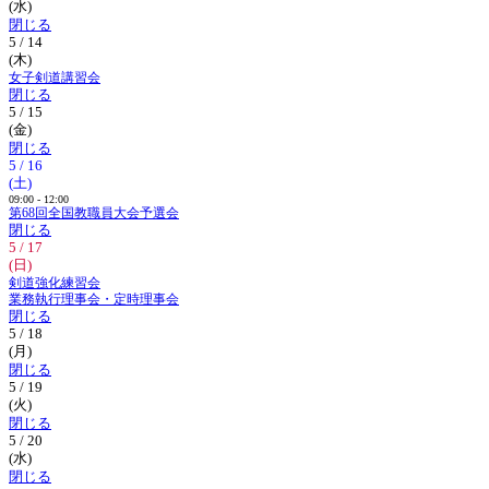
(水)
閉じる
5 / 14
(木)
女子剣道講習会
閉じる
5 / 15
(金)
閉じる
5 / 16
(土)
09:00 - 12:00
第68回全国教職員大会予選会
閉じる
5 / 17
(日)
剣道強化練習会
業務執行理事会・定時理事会
閉じる
5 / 18
(月)
閉じる
5 / 19
(火)
閉じる
5 / 20
(水)
閉じる