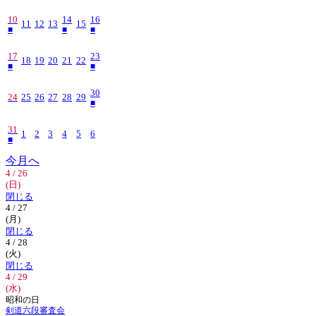
10
14
16
11
12
13
15
■
■
■
17
23
18
19
20
21
22
■
■
30
24
25
26
27
28
29
■
31
1
2
3
4
5
6
■
今月へ
4 / 26
(日)
閉じる
4 / 27
(月)
閉じる
4 / 28
(火)
閉じる
4 / 29
(水)
昭和の日
剣道六段審査会