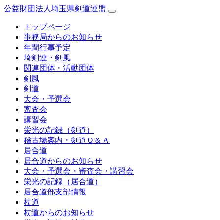
公益財団法人埼玉県剣道連盟
トップページ
事務局からのお知らせ
年間行事予定
埼剣連・剣風
関連団体・活動団体
剣風
剣道
大会・予選会
審査会
講習会
栄光の記録（剣道）
稽古場案内・剣道Ｑ＆Ａ
居合道
居合道からのお知らせ
大会・予選会・審査会・講習会
栄光の記録（居合道）
居合道部支部情報
杖道
杖道からのお知らせ