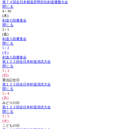
第７４回全日本都道府県対抗剣道優勝大会
閉じる
4 / 30
(木)
剣道七段審査会
閉じる
5 / 1
(金)
剣道八段審査会
閉じる
5 / 2
(土)
剣道八段審査会
第１２２回全日本剣道演武大会
閉じる
5 / 3
(日)
憲法記念日
第１２２回全日本剣道演武大会
閉じる
5 / 4
(月)
みどりの日
第１２２回全日本剣道演武大会
閉じる
5 / 5
(火)
こどもの日