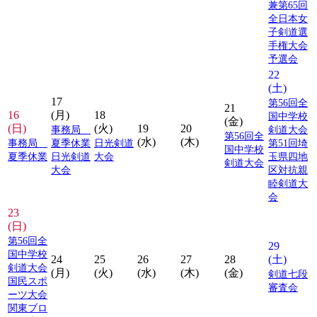
兼第65回
全日本女
子剣道選
手権大会
予選会
22
(土)
17
第56回全
21
16
(月)
18
国中学校
(金)
(日)
(火)
19
20
事務局
剣道大会
第56回全
(水)
(木)
事務局
夏季休業
日光剣道
第51回埼
国中学校
夏季休業
日光剣道
大会
玉県四地
剣道大会
大会
区対抗親
睦剣道大
会
23
(日)
第56回全
29
国中学校
24
25
26
27
28
(土)
剣道大会
(月)
(火)
(水)
(木)
(金)
剣道七段
国民スポ
審査会
ーツ大会
関東ブロ