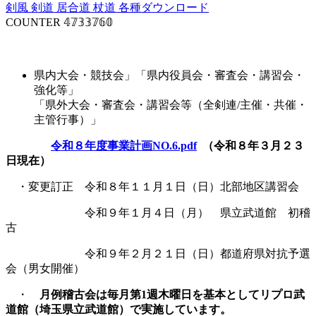
剣風
剣道
居合道
杖道
各種ダウンロード
COUNTER
𝟜𝟟𝟛𝟛𝟟𝟞𝟘
事業計画
県内大会・競技会」「県内役員会・審査会・講習会・
強化等」
「県外大会・審査会・講習会等（全剣連/主催・共催・
主管行事）」
令和８年度事業計画NO.6.pdf
（令和８年３月２３
日現在）
・変更訂正 令和８年１１月１日（日）北部地区講習会
令和９年１月４日（月） 県立武道館 初稽
古
令和９年２月２１日（日）都道府県対抗予選
会（男女開催）
・
月例稽古会は毎月第1週木曜日を基本としてリプロ武
道館（埼玉県立武道館）で実施しています。