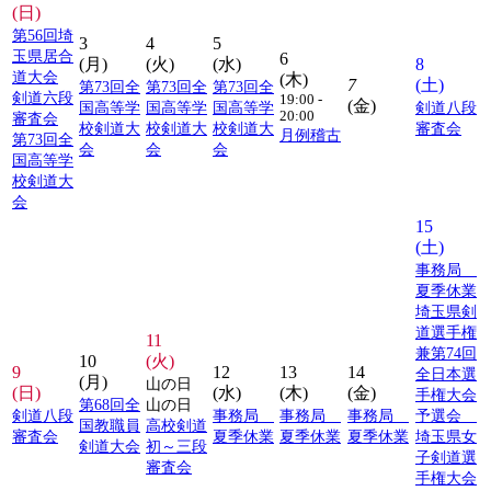
(日)
第56回埼
3
4
5
玉県居合
6
(月)
(火)
(水)
8
道大会
(木)
7
(土)
第73回全
第73回全
第73回全
剣道六段
19:00 -
(金)
国高等学
国高等学
国高等学
剣道八段
20:00
審査会
校剣道大
校剣道大
校剣道大
審査会
月例稽古
第73回全
会
会
会
国高等学
校剣道大
会
15
(土)
事務局
夏季休業
埼玉県剣
道選手権
11
兼第74回
10
(火)
9
12
13
14
全日本選
(月)
山の日
(日)
(水)
(木)
(金)
手権大会
第68回全
山の日
剣道八段
事務局
事務局
事務局
予選会
国教職員
高校剣道
審査会
夏季休業
夏季休業
夏季休業
埼玉県女
剣道大会
初～三段
子剣道選
審査会
手権大会