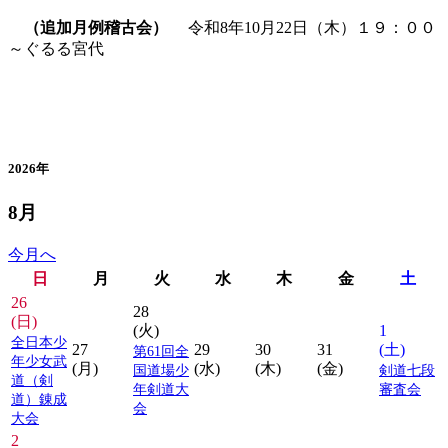
（追加月例稽古会）
令和8年10月22日（木）１９：００
～ぐるる宮代
カレンダー
2026年
8月
今月へ
日
月
火
水
木
金
土
26
28
(日)
(火)
1
全日本少
27
29
30
31
(土)
第61回全
年少女武
(月)
(水)
(木)
(金)
国道場少
剣道七段
道（剣
年剣道大
審査会
道）錬成
会
大会
2