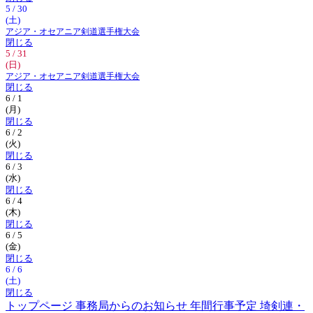
5 / 30
(土)
アジア・オセアニア剣道選手権大会
閉じる
5 / 31
(日)
アジア・オセアニア剣道選手権大会
閉じる
6 / 1
(月)
閉じる
6 / 2
(火)
閉じる
6 / 3
(水)
閉じる
6 / 4
(木)
閉じる
6 / 5
(金)
閉じる
6 / 6
(土)
閉じる
トップページ
事務局からのお知らせ
年間行事予定
埼剣連・