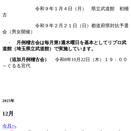
令和９年１月４日（月） 県立武道館 初稽
古
令和９年２月２１日（日）都道府県対抗予選
会（男女開催）
・
月例稽古会は毎月第1週木曜日を基本としてリプロ武
道館（埼玉県立武道館）で実施しています。
（追加月例稽古会）
令和8年10月22日（木）１９：００
～ぐるる宮代
カレンダー
2025年
12月
今月へ