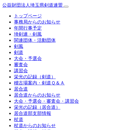
公益財団法人埼玉県剣道連盟
トップページ
事務局からのお知らせ
年間行事予定
埼剣連・剣風
関連団体・活動団体
剣風
剣道
大会・予選会
審査会
講習会
栄光の記録（剣道）
稽古場案内・剣道Ｑ＆Ａ
居合道
居合道からのお知らせ
大会・予選会・審査会・講習会
栄光の記録（居合道）
居合道部支部情報
杖道
杖道からのお知らせ