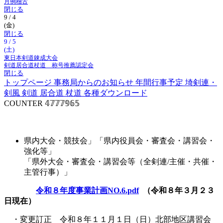
月例稽古
閉じる
9 / 4
(金)
閉じる
9 / 5
(土)
東日本剣道錬成大会
剣道居合道杖道 称号推薦認定会
閉じる
トップページ
事務局からのお知らせ
年間行事予定
埼剣連・
剣風
剣道
居合道
杖道
各種ダウンロード
COUNTER
𝟜𝟟𝟟𝟟𝟡𝟞𝟝
事業計画
県内大会・競技会」「県内役員会・審査会・講習会・
強化等」
「県外大会・審査会・講習会等（全剣連/主催・共催・
主管行事）」
令和８年度事業計画NO.6.pdf
（令和８年３月２３
日現在）
・変更訂正 令和８年１１月１日（日）北部地区講習会