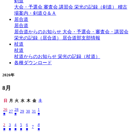
剣道
大会・予選会
審査会
講習会
栄光の記録（剣道）
稽古
場案内・剣道Ｑ＆Ａ
居合道
居合道
居合道からのお知らせ
大会・予選会・審査会・講習会
栄光の記録（居合道）
居合道部支部情報
杖道
杖道
杖道からのお知らせ
栄光の記録（杖道）
各種ダウンロード
2026年
8月
日
月
火
水
木
金
土
26
28
1
27
29
30
31
■
■
■
2
3
4
5
6
8
7
■
■
■
■
■
■