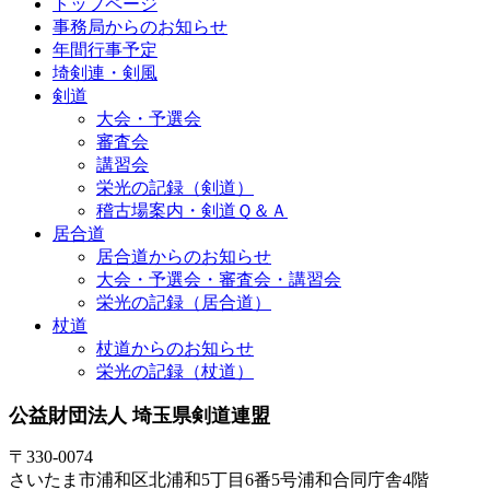
トップページ
事務局からのお知らせ
年間行事予定
埼剣連・剣風
剣道
大会・予選会
審査会
講習会
栄光の記録（剣道）
稽古場案内・剣道Ｑ＆Ａ
居合道
居合道からのお知らせ
大会・予選会・審査会・講習会
栄光の記録（居合道）
杖道
杖道からのお知らせ
栄光の記録（杖道）
公益財団法人 埼玉県剣道連盟
〒330-0074
さいたま市浦和区北浦和5丁目6番5号浦和合同庁舎4階