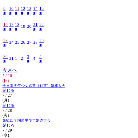
9
10
11
12
13
14
15
■
■
■
■
■
■
■
16
17
18
21
22
19
20
■
■
■
■
■
23
29
24
25
26
27
28
■
■
30
3
5
31
1
2
4
■
■
■
今月へ
7 / 26
(日)
全日本少年少女武道（剣道）錬成大会
閉じる
7 / 27
(月)
閉じる
7 / 28
(火)
第61回全国道場少年剣道大会
閉じる
7 / 29
(水)