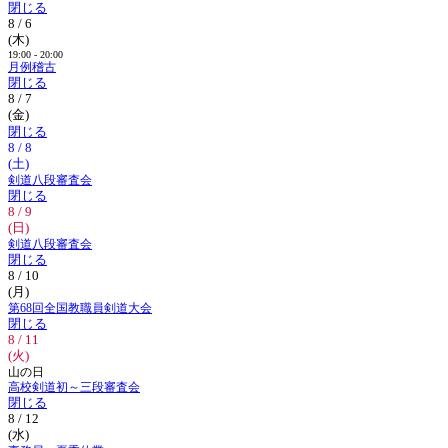
閉じる
8 / 6
(木)
19:00 - 20:00
月例稽古
閉じる
8 / 7
(金)
閉じる
8 / 8
(土)
剣道八段審査会
閉じる
8 / 9
(日)
剣道八段審査会
閉じる
8 / 10
(月)
第68回全国教職員剣道大会
閉じる
8 / 11
(火)
山の日
高校剣道初～三段審査会
閉じる
8 / 12
(水)