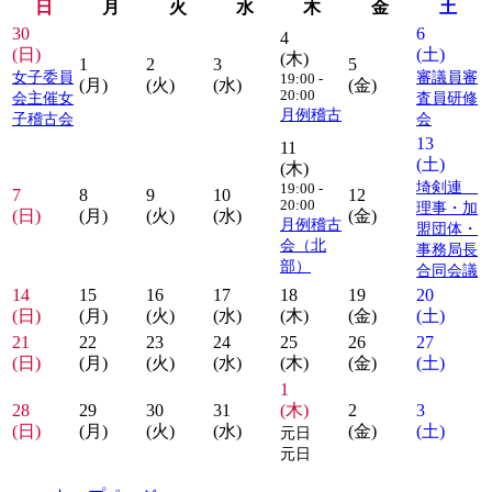
日
月
火
水
木
金
土
30
6
4
(日)
(土)
(木)
1
2
3
5
女子委員
審議員審
19:00 -
(月)
(火)
(水)
(金)
20:00
会主催女
査員研修
月例稽古
子稽古会
会
13
11
(土)
(木)
埼剣連
19:00 -
7
8
9
10
12
20:00
理事・加
(日)
(月)
(火)
(水)
(金)
月例稽古
盟団体・
会（北
事務局長
部）
合同会議
14
15
16
17
18
19
20
(日)
(月)
(火)
(水)
(木)
(金)
(土)
21
22
23
24
25
26
27
(日)
(月)
(火)
(水)
(木)
(金)
(土)
1
28
29
30
31
(木)
2
3
(日)
(月)
(火)
(水)
(金)
(土)
元日
元日