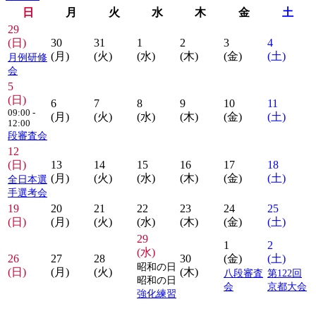
日
月
火
水
木
金
土
29
(日)
30
31
1
2
3
4
(月)
(火)
(水)
(木)
(金)
(土)
月例研修
会
5
(日)
6
7
8
9
10
11
09:00 -
(月)
(火)
(水)
(木)
(金)
(土)
12:00
段審査会
12
(日)
13
14
15
16
17
18
(月)
(火)
(水)
(木)
(金)
(土)
全日本選
手選考会
19
20
21
22
23
24
25
(日)
(月)
(火)
(水)
(木)
(金)
(土)
29
1
2
(水)
26
27
28
30
(金)
(土)
昭和の日
(日)
(月)
(火)
(木)
八段審査
第122回
昭和の日
会
京都大会
強化練習