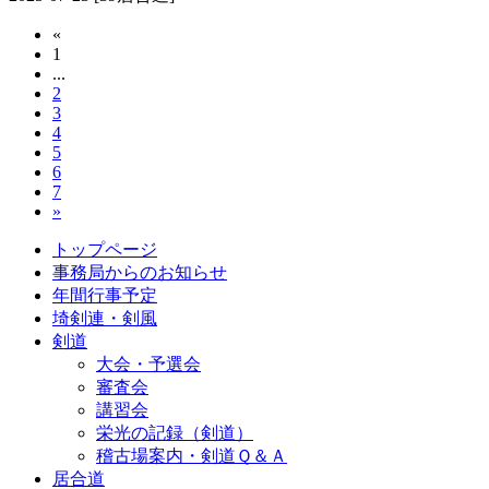
«
1
...
2
3
4
5
6
7
»
トップページ
事務局からのお知らせ
年間行事予定
埼剣連・剣風
剣道
大会・予選会
審査会
講習会
栄光の記録（剣道）
稽古場案内・剣道Ｑ＆Ａ
居合道