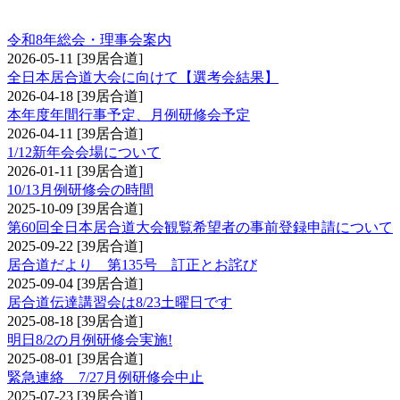
居合道からのお知らせ
令和8年総会・理事会案内
2026-05-11
[39居合道]
全日本居合道大会に向けて【選考会結果】
2026-04-18
[39居合道]
本年度年間行事予定、月例研修会予定
2026-04-11
[39居合道]
1/12新年会会場について
2026-01-11
[39居合道]
10/13月例研修会の時間
2025-10-09
[39居合道]
第60回全日本居合道大会観覧希望者の事前登録申請について
2025-09-22
[39居合道]
居合道だより 第135号 訂正とお詫び
2025-09-04
[39居合道]
居合道伝達講習会は8/23土曜日です
2025-08-18
[39居合道]
明日8/2の月例研修会実施!
2025-08-01
[39居合道]
緊急連絡 7/27月例研修会中止
2025-07-23
[39居合道]