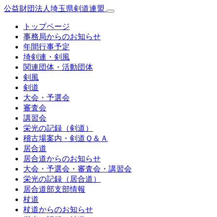
公益財団法人埼玉県剣道連盟
トップページ
事務局からのお知らせ
年間行事予定
埼剣連・剣風
関連団体・活動団体
剣風
剣道
大会・予選会
審査会
講習会
栄光の記録（剣道）
稽古場案内・剣道Ｑ＆Ａ
居合道
居合道からのお知らせ
大会・予選会・審査会・講習会
栄光の記録（居合道）
居合道部支部情報
杖道
杖道からのお知らせ