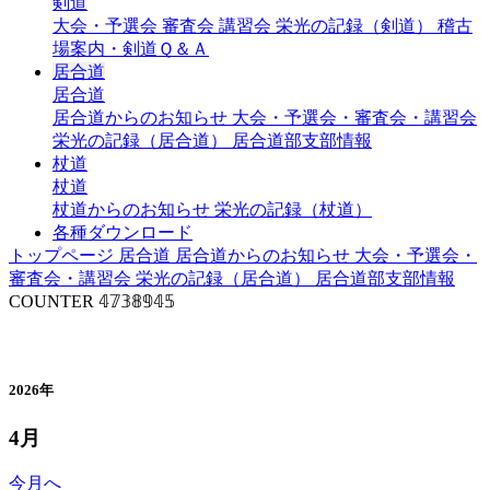
剣道
大会・予選会
審査会
講習会
栄光の記録（剣道）
稽古
場案内・剣道Ｑ＆Ａ
居合道
居合道
居合道からのお知らせ
大会・予選会・審査会・講習会
栄光の記録（居合道）
居合道部支部情報
杖道
杖道
杖道からのお知らせ
栄光の記録（杖道）
各種ダウンロード
トップページ
居合道
居合道からのお知らせ
大会・予選会・
審査会・講習会
栄光の記録（居合道）
居合道部支部情報
COUNTER
𝟜𝟟𝟛𝟠𝟡𝟜𝟝
年間行事予定（居合道）
2026年
4月
今月へ