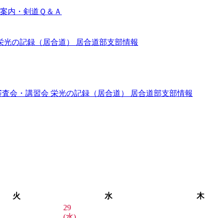
案内・剣道Ｑ＆Ａ
栄光の記録（居合道）
居合道部支部情報
審査会・講習会
栄光の記録（居合道）
居合道部支部情報
火
水
木
29
(水)