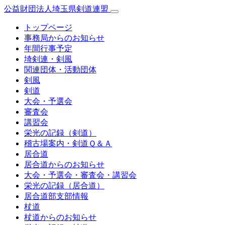
公益財団法人埼玉県剣道連盟
トップページ
事務局からのお知らせ
年間行事予定
埼剣連・剣風
関連団体・活動団体
剣風
剣道
大会・予選会
審査会
講習会
栄光の記録（剣道）
稽古場案内・剣道Ｑ＆Ａ
居合道
居合道からのお知らせ
大会・予選会・審査会・講習会
栄光の記録（居合道）
居合道部支部情報
杖道
杖道からのお知らせ