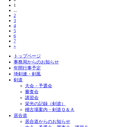
«
1
...
2
3
4
5
6
7
»
トップページ
事務局からのお知らせ
年間行事予定
埼剣連・剣風
剣道
大会・予選会
審査会
講習会
栄光の記録（剣道）
稽古場案内・剣道Ｑ＆Ａ
居合道
居合道からのお知らせ