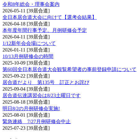
令和8年総会・理事会案内
2026-05-11
[39居合道]
全日本居合道大会に向けて【選考会結果】
2026-04-18
[39居合道]
本年度年間行事予定、月例研修会予定
2026-04-11
[39居合道]
1/12新年会会場について
2026-01-11
[39居合道]
10/13月例研修会の時間
2025-10-09
[39居合道]
第60回全日本居合道大会観覧希望者の事前登録申請について
2025-09-22
[39居合道]
居合道だより 第135号 訂正とお詫び
2025-09-04
[39居合道]
居合道伝達講習会は8/23土曜日です
2025-08-18
[39居合道]
明日8/2の月例研修会実施!
2025-08-01
[39居合道]
緊急連絡 7/27月例研修会中止
2025-07-23
[39居合道]