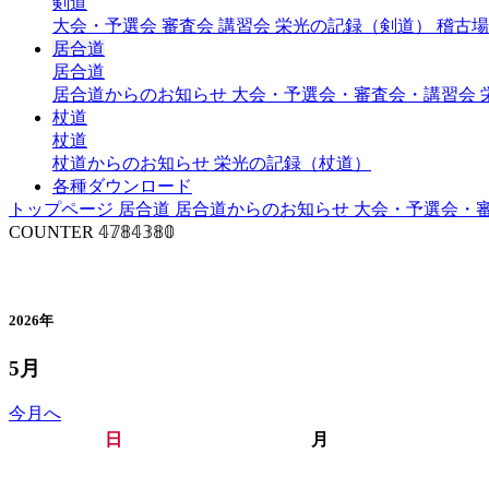
剣道
大会・予選会
審査会
講習会
栄光の記録（剣道）
稽古場
居合道
居合道
居合道からのお知らせ
大会・予選会・審査会・講習会
杖道
杖道
杖道からのお知らせ
栄光の記録（杖道）
各種ダウンロード
トップページ
居合道
居合道からのお知らせ
大会・予選会・
COUNTER
𝟜𝟟𝟠𝟜𝟛𝟠𝟘
年間行事予定（居合道）
2026年
5月
今月へ
日
月