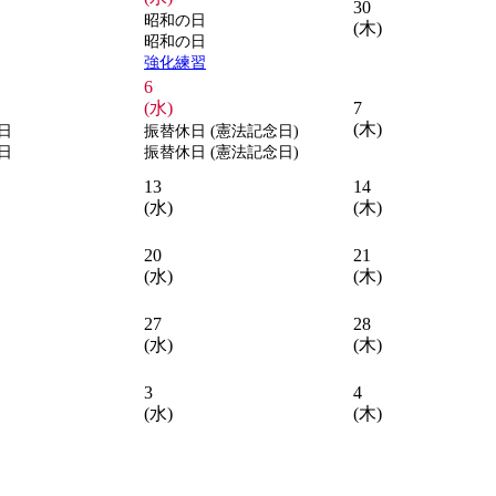
30
昭和の日
(木)
昭和の日
強化練習
6
(水)
7
(木)
日
振替休日 (憲法記念日)
日
振替休日 (憲法記念日)
13
14
(水)
(木)
20
21
(水)
(木)
27
28
(水)
(木)
3
4
(水)
(木)