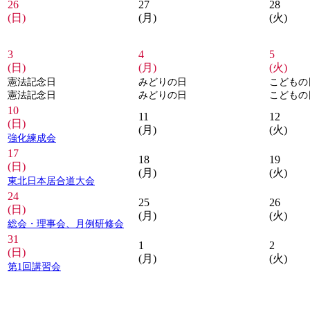
26
27
28
(日)
(月)
(火)
3
4
5
(日)
(月)
(火)
憲法記念日
みどりの日
こどもの
憲法記念日
みどりの日
こどもの
10
11
12
(日)
(月)
(火)
強化練成会
17
18
19
(日)
(月)
(火)
東北日本居合道大会
24
25
26
(日)
(月)
(火)
総会・理事会、月例研修会
31
1
2
(日)
(月)
(火)
第1回講習会
居合道からのお知らせ