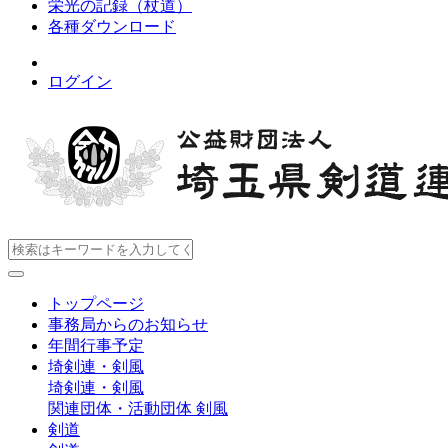
栄光の記録（杖道）
各種ダウンロード
ログイン
トップページ
事務局からのお知らせ
年間行事予定
埼剣連・剣風
埼剣連・剣風
関連団体・活動団体
剣風
剣道