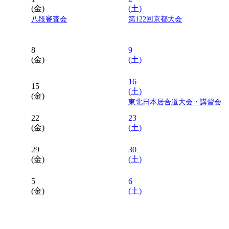
(金)
(土)
八段審査会
第122回京都大会
8
9
(金)
(土)
16
15
(土)
(金)
東北日本居合道大会・講習会
22
23
(金)
(土)
29
30
(金)
(土)
5
6
(金)
(土)