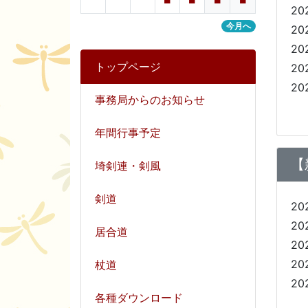
■
■
■
■
20
今月へ
20
20
トップページ
20
20
事務局からのお知らせ
年間行事予定
【
埼剣連・剣風
剣道
20
20
居合道
20
20
杖道
20
各種ダウンロード