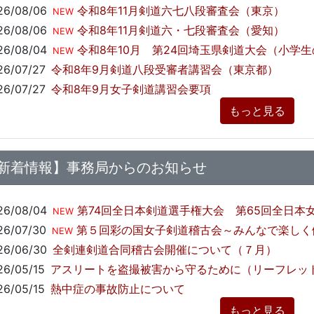
26/08/06
令和8年11月剣道六七八段審査会（東京）
NEW
26/08/06
令和8年11月剣道六・七段審査会（愛知）
NEW
26/08/04
令和8年10月 第24回埼玉県剣道大会（小学
NEW
26/07/27
令和8年9月剣道八段受審者講習会（東京都）
26/07/27
令和8年9月女子剣道講習会要項
もっと見る
新着情報】事務局からのお知らせ
26/08/04
第74回全日本剣道選手権大会 第65回全日本女子剣道
NEW
26/07/30
第５回彩の国女子剣道稽古会～みんなで楽しく
NEW
26/06/30
全剣連剣道合同稽古会開催について（７月）
26/05/15
アスリートを盗撮被害から守るために（リーフレッ
26/05/15
熱中症の事故防止について
もっと見る