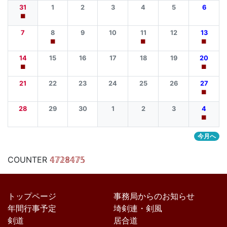
31
1
2
3
4
5
6
■
7
8
9
10
11
12
13
■
■
■
14
15
16
17
18
19
20
■
■
21
22
23
24
25
26
27
■
28
29
30
1
2
3
4
■
今月へ
COUNTER
𝟜𝟟𝟚𝟠𝟜𝟟𝟝
トップページ
事務局からのお知らせ
年間行事予定
埼剣連・剣風
剣道
居合道