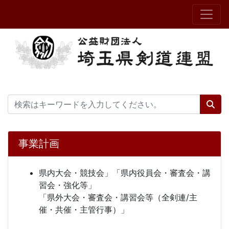
事業計画
県内大会・競技会」「県内役員会・審査会・講
習会・強化等」
「県外大会・審査会・講習会等（全剣連/主
催・共催・主管行事）」