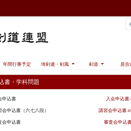
年間行事予定
埼剣連・剣風
剣道
居合
込書・学科問題
入会申込書
入会申込書.d
講習会申込書（六七八段）
講習会申込書.xl
審査会申込書
審査会申込書