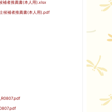
者推薦書(本人用).xlsx
候補者推薦書(本人用).pdf
段（警察・高校を除く）
査会実施
807.pdf
07.pdf