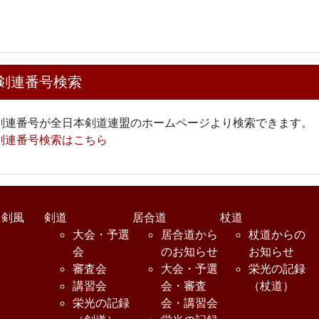
剣連番号検索
剣連番号が全日本剣道連盟のホームページより検索できます。
剣連番号検索はこちら
・剣風
剣道
居合道
杖道
大会・予選
居合道から
杖道からの
会
のお知らせ
お知らせ
審査会
大会・予選
栄光の記録
講習会
会・審査
（杖道）
栄光の記録
会・講習会