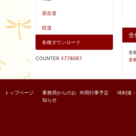
居合道
杖道
全
各種ダウンロード
全
COUNTER
𝟜𝟟𝟟𝟠𝟘𝟠𝟟
全
トップページ
事務局からのお
年間行事予定
埼剣連
知らせ