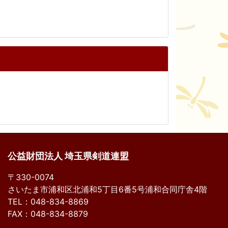
公益財団法人 埼玉県剣道連盟
〒330-0074
さいたま市浦和区北浦和5丁目6番5号浦和合同庁舎4階
TEL：048-834-8869
FAX：048-834-8879