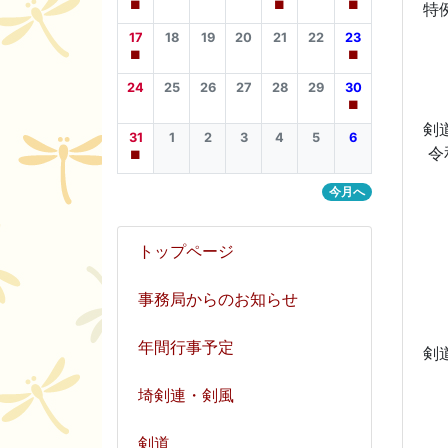
■
■
■
17
18
19
20
21
22
23
■
■
24
25
26
27
28
29
30
■
31
1
2
3
4
5
6
令
■
今月へ
学
トップページ
学
事務局からのお知らせ
学
年間行事予定
剣
埼剣連・剣風
剣道