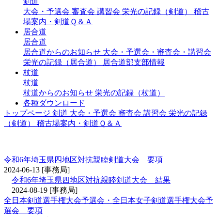
剣道
大会・予選会
審査会
講習会
栄光の記録（剣道）
稽古
場案内・剣道Ｑ＆Ａ
居合道
居合道
居合道からのお知らせ
大会・予選会・審査会・講習会
栄光の記録（居合道）
居合道部支部情報
杖道
杖道
杖道からのお知らせ
栄光の記録（杖道）
各種ダウンロード
トップページ
剣道
大会・予選会
審査会
講習会
栄光の記録
（剣道）
稽古場案内・剣道Ｑ＆Ａ
大会・予選会（剣道）
令和6年埼玉県四地区対抗親睦剣道大会 要項
2024-06-13
[事務局]
令和6年埼玉県四地区対抗親睦剣道大会 結果
2024-08-19
[事務局]
全日本剣道選手権大会予選会・全日本女子剣道選手権大会予
選会 要項