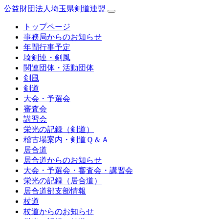
公益財団法人埼玉県剣道連盟
トップページ
事務局からのお知らせ
年間行事予定
埼剣連・剣風
関連団体・活動団体
剣風
剣道
大会・予選会
審査会
講習会
栄光の記録（剣道）
稽古場案内・剣道Ｑ＆Ａ
居合道
居合道からのお知らせ
大会・予選会・審査会・講習会
栄光の記録（居合道）
居合道部支部情報
杖道
杖道からのお知らせ