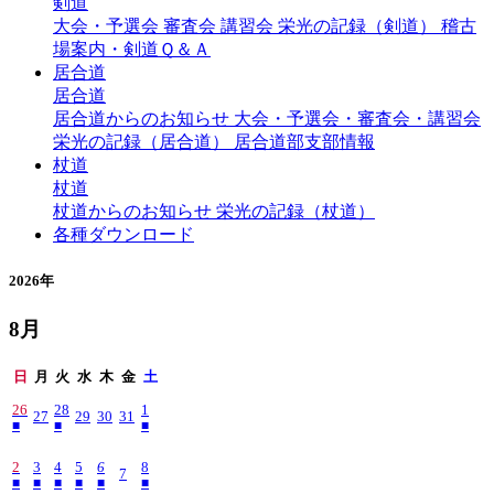
剣道
大会・予選会
審査会
講習会
栄光の記録（剣道）
稽古
場案内・剣道Ｑ＆Ａ
居合道
居合道
居合道からのお知らせ
大会・予選会・審査会・講習会
栄光の記録（居合道）
居合道部支部情報
杖道
杖道
杖道からのお知らせ
栄光の記録（杖道）
各種ダウンロード
2026年
8月
日
月
火
水
木
金
土
26
28
1
27
29
30
31
■
■
■
2
3
4
5
6
8
7
■
■
■
■
■
■