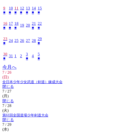
9
10
11
12
13
14
15
■
■
■
■
■
■
■
16
17
18
21
22
19
20
■
■
■
■
■
23
29
24
25
26
27
28
■
■
30
3
5
31
1
2
4
■
■
■
今月へ
7 / 26
(日)
全日本少年少女武道（剣道）錬成大会
閉じる
7 / 27
(月)
閉じる
7 / 28
(火)
第61回全国道場少年剣道大会
閉じる
7 / 29
(水)