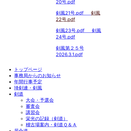
20号.pdf
剣風21号.pdf
剣風
22号.pdf
剣風23号.pdf
剣風
24号.pdf
剣風第２５号
2026.3.1.pdf
トップページ
事務局からのお知らせ
年間行事予定
埼剣連・剣風
剣道
大会・予選会
審査会
講習会
栄光の記録（剣道）
稽古場案内・剣道Ｑ＆Ａ
居合道