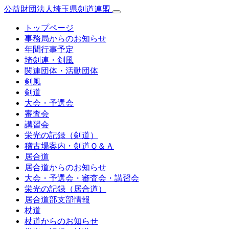
公益財団法人埼玉県剣道連盟
トップページ
事務局からのお知らせ
年間行事予定
埼剣連・剣風
関連団体・活動団体
剣風
剣道
大会・予選会
審査会
講習会
栄光の記録（剣道）
稽古場案内・剣道Ｑ＆Ａ
居合道
居合道からのお知らせ
大会・予選会・審査会・講習会
栄光の記録（居合道）
居合道部支部情報
杖道
杖道からのお知らせ