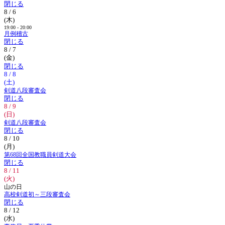
閉じる
8 / 6
(木)
19:00 - 20:00
月例稽古
閉じる
8 / 7
(金)
閉じる
8 / 8
(土)
剣道八段審査会
閉じる
8 / 9
(日)
剣道八段審査会
閉じる
8 / 10
(月)
第68回全国教職員剣道大会
閉じる
8 / 11
(火)
山の日
高校剣道初～三段審査会
閉じる
8 / 12
(水)