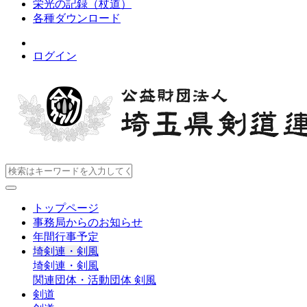
栄光の記録（杖道）
各種ダウンロード
ログイン
トップページ
事務局からのお知らせ
年間行事予定
埼剣連・剣風
埼剣連・剣風
関連団体・活動団体
剣風
剣道