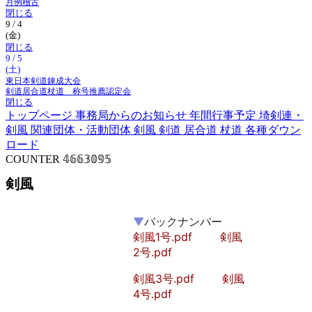
月例稽古
閉じる
9 / 4
(金)
閉じる
9 / 5
(土)
東日本剣道錬成大会
剣道居合道杖道 称号推薦認定会
閉じる
トップページ
事務局からのお知らせ
年間行事予定
埼剣連・
剣風
関連団体・活動団体
剣風
剣道
居合道
杖道
各種ダウン
ロード
COUNTER
𝟜𝟞𝟞𝟛𝟘𝟡𝟝
剣風
▼
バックナンバー
剣風1号.pdf
剣風
2号.pdf
剣風3号.pdf
剣風
4号.pdf