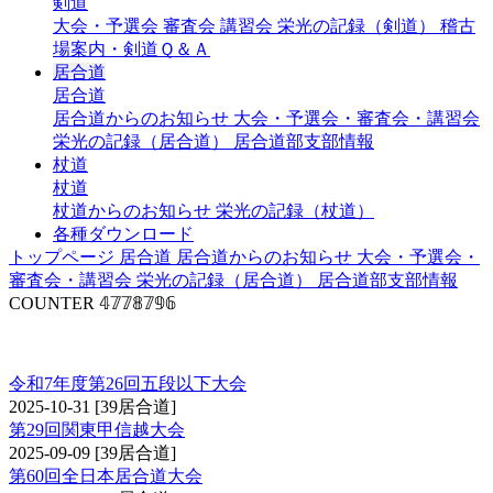
剣道
大会・予選会
審査会
講習会
栄光の記録（剣道）
稽古
場案内・剣道Ｑ＆Ａ
居合道
居合道
居合道からのお知らせ
大会・予選会・審査会・講習会
栄光の記録（居合道）
居合道部支部情報
杖道
杖道
杖道からのお知らせ
栄光の記録（杖道）
各種ダウンロード
トップページ
居合道
居合道からのお知らせ
大会・予選会・
審査会・講習会
栄光の記録（居合道）
居合道部支部情報
COUNTER
𝟜𝟟𝟟𝟠𝟟𝟡𝟞
大会・予選会（居合道）
令和7年度第26回五段以下大会
2025-10-31
[39居合道]
第29回関東甲信越大会
2025-09-09
[39居合道]
第60回全日本居合道大会