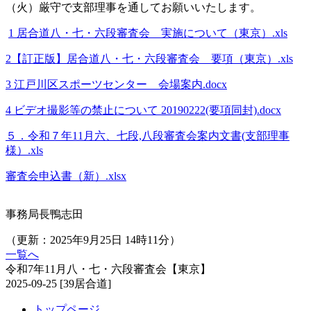
（火）厳守で支部理事を通してお願いいたします。
1 居合道八・七・六段審査会 実施について（東京）.xls
2【訂正版】居合道八・七・六段審査会 要項（東京）.xls
3 江戸川区スポーツセンター 会場案内.docx
4 ビデオ撮影等の禁止について 20190222(要項同封).docx
５．令和７年11月六、七段,八段審査会案内文書(支部理事
様）.xls
審査会申込書（新）.xlsx
事務局長鴨志田
（更新：2025年9月25日 14時11分）
一覧へ
令和7年11月八・七・六段審査会【東京】
2025-09-25
[39居合道]
トップページ