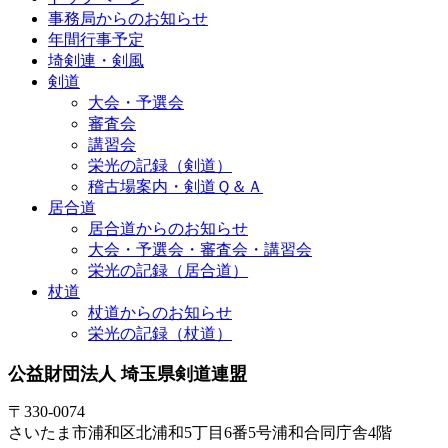
事務局からのお知らせ
年間行事予定
埼剣連・剣風
剣道
大会・予選会
審査会
講習会
栄光の記録（剣道）
稽古場案内・剣道Ｑ＆Ａ
居合道
居合道からのお知らせ
大会・予選会・審査会・講習会
栄光の記録（居合道）
杖道
杖道からのお知らせ
栄光の記録（杖道）
公益財団法人 埼玉県剣道連盟
〒330-0074
さいたま市浦和区北浦和5丁目6番5号浦和合同庁舎4階