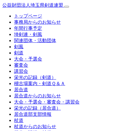
公益財団法人埼玉県剣道連盟
トップページ
事務局からのお知らせ
年間行事予定
埼剣連・剣風
関連団体・活動団体
剣風
剣道
大会・予選会
審査会
講習会
栄光の記録（剣道）
稽古場案内・剣道Ｑ＆Ａ
居合道
居合道からのお知らせ
大会・予選会・審査会・講習会
栄光の記録（居合道）
居合道部支部情報
杖道
杖道からのお知らせ