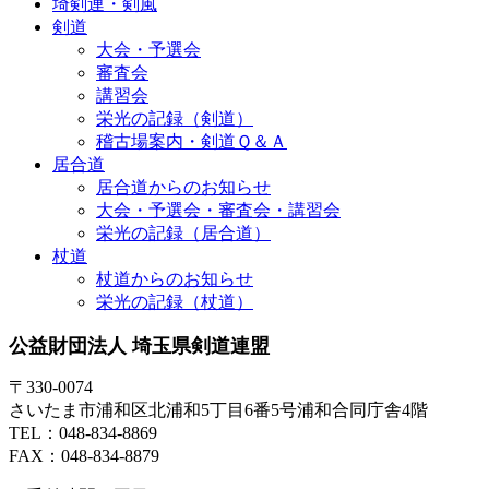
埼剣連・剣風
剣道
大会・予選会
審査会
講習会
栄光の記録（剣道）
稽古場案内・剣道Ｑ＆Ａ
居合道
居合道からのお知らせ
大会・予選会・審査会・講習会
栄光の記録（居合道）
杖道
杖道からのお知らせ
栄光の記録（杖道）
公益財団法人 埼玉県剣道連盟
〒330-0074
さいたま市浦和区北浦和5丁目6番5号浦和合同庁舎4階
TEL：048-834-8869
FAX：048-834-8879