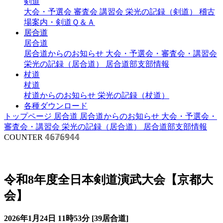
剣道
大会・予選会
審査会
講習会
栄光の記録（剣道）
稽古
場案内・剣道Ｑ＆Ａ
居合道
居合道
居合道からのお知らせ
大会・予選会・審査会・講習会
栄光の記録（居合道）
居合道部支部情報
杖道
杖道
杖道からのお知らせ
栄光の記録（杖道）
各種ダウンロード
トップページ
居合道
居合道からのお知らせ
大会・予選会・
審査会・講習会
栄光の記録（居合道）
居合道部支部情報
COUNTER
𝟜𝟞𝟟𝟞𝟡𝟜𝟜
大会・予選会（居合道）
令和8年度全日本剣道演武大会【京都大
会】
2026年1月24日 11時53分 [39居合道]