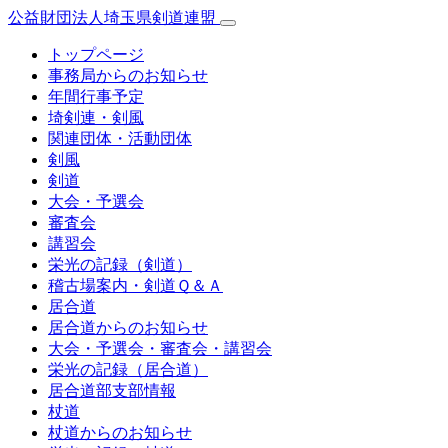
公益財団法人埼玉県剣道連盟
トップページ
事務局からのお知らせ
年間行事予定
埼剣連・剣風
関連団体・活動団体
剣風
剣道
大会・予選会
審査会
講習会
栄光の記録（剣道）
稽古場案内・剣道Ｑ＆Ａ
居合道
居合道からのお知らせ
大会・予選会・審査会・講習会
栄光の記録（居合道）
居合道部支部情報
杖道
杖道からのお知らせ