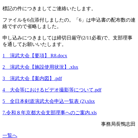
標記の件につきましてご連絡いたします。
ファイルを
6
点添付しましたの。
「
6
」は申込書の配布数の連
絡ですので省略しました。
申し込みにつきましては締切日厳守(2/11必着)で、支部理事
を通してお願いいたします。
1 演武大会【要項】 R8.docx
2 演武大会【施設使用状況】.xlsx
3 演武大会【案内図】.pdf
4 大会等におけるビデオ撮影等について.pdf
5 全日本剣道演武大会申込一覧表 (2).xlsx
7.令和８年京都大会支部理事へのご案内.xls
事務局長鴨志田
一覧へ