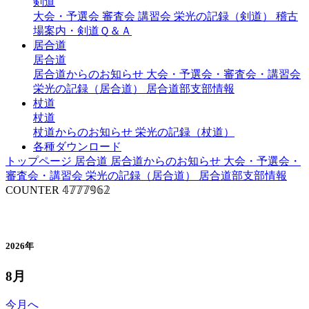
剣道
大会・予選会
審査会
講習会
栄光の記録（剣道）
稽古
場案内・剣道Ｑ＆Ａ
居合道
居合道
居合道からのお知らせ
大会・予選会・審査会・講習会
栄光の記録（居合道）
居合道部支部情報
杖道
杖道
杖道からのお知らせ
栄光の記録（杖道）
各種ダウンロード
トップページ
居合道
居合道からのお知らせ
大会・予選会・
審査会・講習会
栄光の記録（居合道）
居合道部支部情報
COUNTER
𝟜𝟟𝟟𝟟𝟡𝟞𝟚
年間行事予定（居合道）
2026年
8月
今月へ