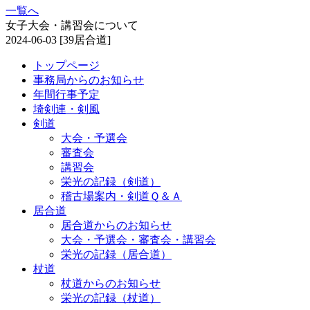
一覧へ
女子大会・講習会について
2024-06-03
[39居合道]
トップページ
事務局からのお知らせ
年間行事予定
埼剣連・剣風
剣道
大会・予選会
審査会
講習会
栄光の記録（剣道）
稽古場案内・剣道Ｑ＆Ａ
居合道
居合道からのお知らせ
大会・予選会・審査会・講習会
栄光の記録（居合道）
杖道
杖道からのお知らせ
栄光の記録（杖道）