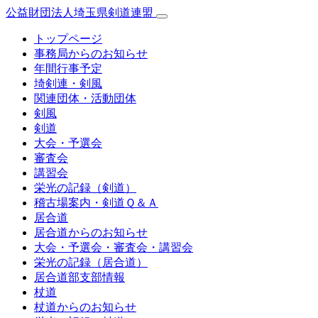
公益財団法人埼玉県剣道連盟
トップページ
事務局からのお知らせ
年間行事予定
埼剣連・剣風
関連団体・活動団体
剣風
剣道
大会・予選会
審査会
講習会
栄光の記録（剣道）
稽古場案内・剣道Ｑ＆Ａ
居合道
居合道からのお知らせ
大会・予選会・審査会・講習会
栄光の記録（居合道）
居合道部支部情報
杖道
杖道からのお知らせ