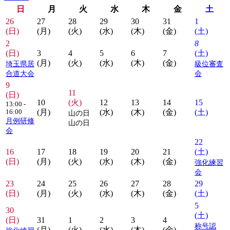
日
月
火
水
木
金
土
26
27
28
29
30
31
1
(日)
(月)
(火)
(水)
(木)
(金)
(土)
2
8
(日)
3
4
5
6
7
(土)
(月)
(火)
(水)
(木)
(金)
埼玉県居
級位審査
合道大会
会
9
11
(日)
10
(火)
12
13
14
15
13:00 -
(月)
(水)
(木)
(金)
(土)
16:00
山の日
月例研修
山の日
会
22
16
17
18
19
20
21
(土)
(日)
(月)
(火)
(水)
(木)
(金)
強化練習
会
23
24
25
26
27
28
29
(日)
(月)
(火)
(水)
(木)
(金)
(土)
5
30
(土)
(日)
31
1
2
3
4
称号認
(月)
(火)
(水)
(木)
(金)