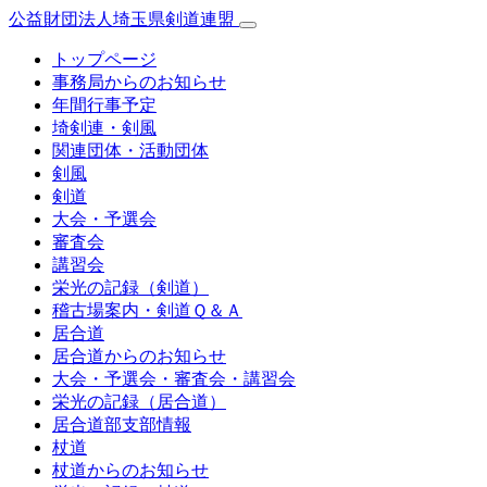
公益財団法人埼玉県剣道連盟
トップページ
事務局からのお知らせ
年間行事予定
埼剣連・剣風
関連団体・活動団体
剣風
剣道
大会・予選会
審査会
講習会
栄光の記録（剣道）
稽古場案内・剣道Ｑ＆Ａ
居合道
居合道からのお知らせ
大会・予選会・審査会・講習会
栄光の記録（居合道）
居合道部支部情報
杖道
杖道からのお知らせ