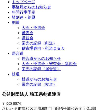
トップページ
事務局からのお知らせ
年間行事予定
埼剣連・剣風
剣道
大会・予選会
審査会
講習会
栄光の記録（剣道）
稽古場案内・剣道Ｑ＆Ａ
居合道
居合道からのお知らせ
大会・予選会・審査会・講習会
栄光の記録（居合道）
杖道
杖道からのお知らせ
栄光の記録（杖道）
公益財団法人 埼玉県剣道連盟
〒330-0074
さいたま市浦和区北浦和5丁目6番5号浦和合同庁舎4階