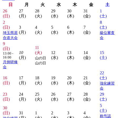
日
月
火
水
木
金
土
26
27
28
29
30
31
1
(日)
(月)
(火)
(水)
(木)
(金)
(土)
2
8
(日)
3
4
5
6
7
(土)
(月)
(火)
(水)
(木)
(金)
埼玉県居
級位審査
合道大会
会
9
11
(日)
10
(火)
12
13
14
15
13:00 -
(月)
(水)
(木)
(金)
(土)
16:00
山の日
月例研修
山の日
会
22
16
17
18
19
20
21
(土)
(日)
(月)
(火)
(水)
(木)
(金)
強化練習
会
23
24
25
26
27
28
29
(日)
(月)
(火)
(水)
(木)
(金)
(土)
5
30
(土)
(日)
31
1
2
3
4
称号認
(月)
(火)
(水)
(木)
(金)