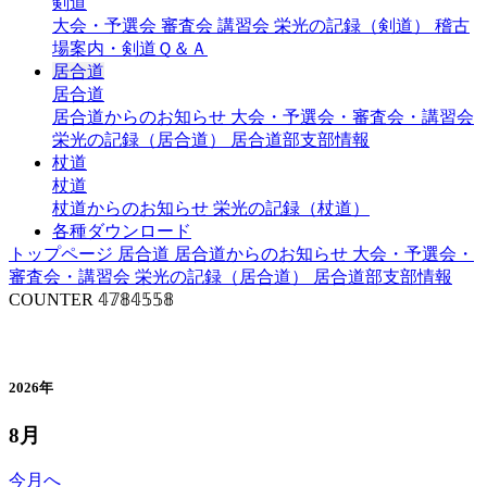
剣道
大会・予選会
審査会
講習会
栄光の記録（剣道）
稽古
場案内・剣道Ｑ＆Ａ
居合道
居合道
居合道からのお知らせ
大会・予選会・審査会・講習会
栄光の記録（居合道）
居合道部支部情報
杖道
杖道
杖道からのお知らせ
栄光の記録（杖道）
各種ダウンロード
トップページ
居合道
居合道からのお知らせ
大会・予選会・
審査会・講習会
栄光の記録（居合道）
居合道部支部情報
COUNTER
𝟜𝟟𝟠𝟜𝟝𝟝𝟠
年間行事予定（居合道）
2026年
8月
今月へ