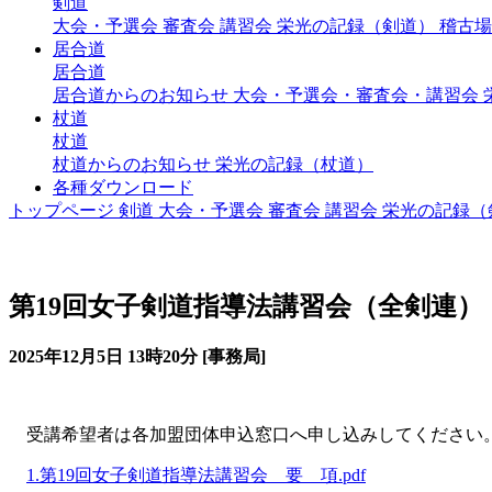
剣道
大会・予選会
審査会
講習会
栄光の記録（剣道）
稽古場
居合道
居合道
居合道からのお知らせ
大会・予選会・審査会・講習会
杖道
杖道
杖道からのお知らせ
栄光の記録（杖道）
各種ダウンロード
トップページ
剣道
大会・予選会
審査会
講習会
栄光の記録（
講習会（剣道）
第19回女子剣道指導法講習会（全剣連）
2025年12月5日 13時20分 [事務局]
受講希望者は各加盟団体申込窓口へ申し込みしてください
1.第19回女子剣道指導法講習会 要 項.pdf