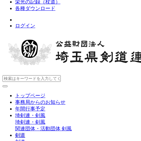
栄光の記録（杖道）
各種ダウンロード
ログイン
トップページ
事務局からのお知らせ
年間行事予定
埼剣連・剣風
埼剣連・剣風
関連団体・活動団体
剣風
剣道