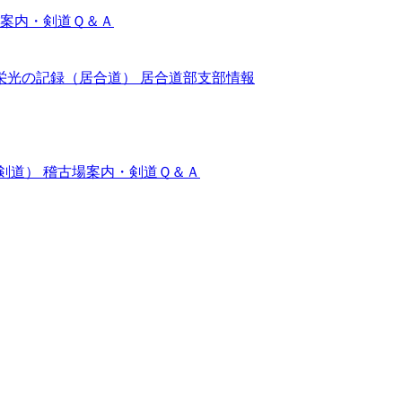
案内・剣道Ｑ＆Ａ
栄光の記録（居合道）
居合道部支部情報
剣道）
稽古場案内・剣道Ｑ＆Ａ
。