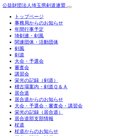
公益財団法人埼玉県剣道連盟
トップページ
事務局からのお知らせ
年間行事予定
埼剣連・剣風
関連団体・活動団体
剣風
剣道
大会・予選会
審査会
講習会
栄光の記録（剣道）
稽古場案内・剣道Ｑ＆Ａ
居合道
居合道からのお知らせ
大会・予選会・審査会・講習会
栄光の記録（居合道）
居合道部支部情報
杖道
杖道からのお知らせ