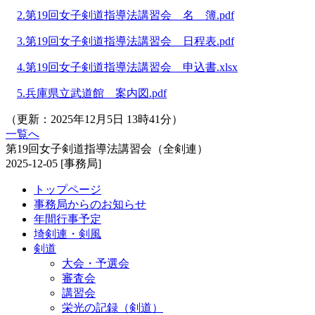
2.第19回女子剣道指導法講習会 名 簿.pdf
3.第19回女子剣道指導法講習会 日程表.pdf
4.第19回女子剣道指導法講習会 申込書.xlsx
5.兵庫県立武道館 案内図.pdf
（更新：2025年12月5日 13時41分）
一覧へ
第19回女子剣道指導法講習会（全剣連）
2025-12-05
[事務局]
トップページ
事務局からのお知らせ
年間行事予定
埼剣連・剣風
剣道
大会・予選会
審査会
講習会
栄光の記録（剣道）