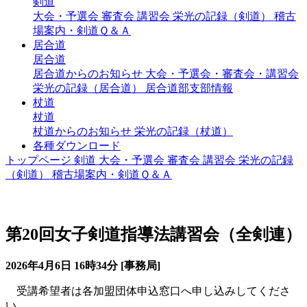
剣道
大会・予選会
審査会
講習会
栄光の記録（剣道）
稽古
場案内・剣道Ｑ＆Ａ
居合道
居合道
居合道からのお知らせ
大会・予選会・審査会・講習会
栄光の記録（居合道）
居合道部支部情報
杖道
杖道
杖道からのお知らせ
栄光の記録（杖道）
各種ダウンロード
トップページ
剣道
大会・予選会
審査会
講習会
栄光の記録
（剣道）
稽古場案内・剣道Ｑ＆Ａ
講習会（剣道）
第20回女子剣道指導法講習会（全剣連）
2026年4月6日 16時34分 [事務局]
受講希望者は各加盟団体申込窓口へ申し込みしてくださ
い。