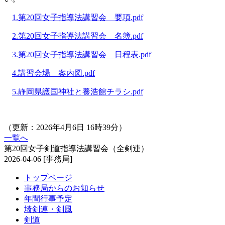
1.第20回女子指導法講習会 要項.pdf
2.第20回女子指導法講習会 名簿.pdf
3.第20回女子指導法講習会 日程表.pdf
4.講習会場 案内図.pdf
5.静岡県護国神社と養浩館チラシ.pdf
（更新：2026年4月6日 16時39分）
一覧へ
第20回女子剣道指導法講習会（全剣連）
2026-04-06
[事務局]
トップページ
事務局からのお知らせ
年間行事予定
埼剣連・剣風
剣道