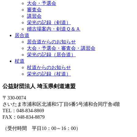
大会・予選会
審査会
講習会
栄光の記録（剣道）
稽古場案内・剣道Ｑ＆Ａ
居合道
居合道からのお知らせ
大会・予選会・審査会・講習会
栄光の記録（居合道）
杖道
杖道からのお知らせ
栄光の記録（杖道）
公益財団法人 埼玉県剣道連盟
〒330-0074
さいたま市浦和区北浦和5丁目6番5号浦和合同庁舎4階
TEL：048-834-8869
FAX：048-834-8879
（受付時間 平日10：00～16：00）