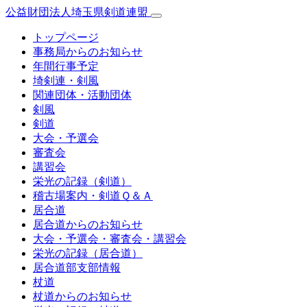
公益財団法人埼玉県剣道連盟
トップページ
事務局からのお知らせ
年間行事予定
埼剣連・剣風
関連団体・活動団体
剣風
剣道
大会・予選会
審査会
講習会
栄光の記録（剣道）
稽古場案内・剣道Ｑ＆Ａ
居合道
居合道からのお知らせ
大会・予選会・審査会・講習会
栄光の記録（居合道）
居合道部支部情報
杖道
杖道からのお知らせ