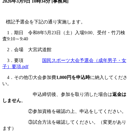
2026年3月9日 10時34分 [事務局]
標記予選会を下記の通り実施します。
1．期日 令和8年5月23日（土）入場9:00、受付・竹刀検
査9:10～9:40
2．会場 大宮武道館
3．要項
国民スポーツ大会予選会（成年男子・女
子）要項.pdf
4．その他①大会参加費
1,000円を申込時
に納入してくださ
い。
申込締切後、参加を取り消した場合は
返金は
しません
。
②参加資格を確認の上、申込をしてください。
③試合方法を確認してください。（変更があり
ます）