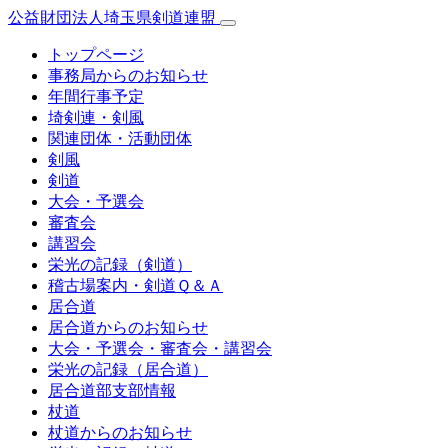
公益財団法人埼玉県剣道連盟
トップページ
事務局からのお知らせ
年間行事予定
埼剣連・剣風
関連団体・活動団体
剣風
剣道
大会・予選会
審査会
講習会
栄光の記録（剣道）
稽古場案内・剣道Ｑ＆Ａ
居合道
居合道からのお知らせ
大会・予選会・審査会・講習会
栄光の記録（居合道）
居合道部支部情報
杖道
杖道からのお知らせ