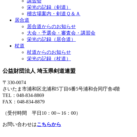
講習会
栄光の記録（剣道）
稽古場案内・剣道Ｑ＆Ａ
居合道
居合道からのお知らせ
大会・予選会・審査会・講習会
栄光の記録（居合道）
杖道
杖道からのお知らせ
栄光の記録（杖道）
公益財団法人 埼玉県剣道連盟
〒330-0074
さいたま市浦和区北浦和5丁目6番5号浦和合同庁舎4階
TEL：048-834-8869
FAX：048-834-8879
（受付時間 平日10：00～16：00）
お問い合わせは
こちらから