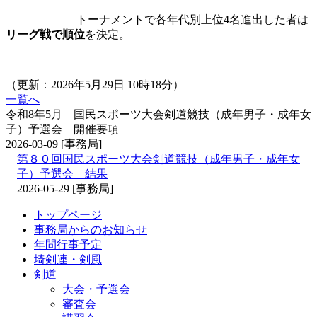
トーナメントで各年代別上位4名進出した者は
リーグ戦で順位
を決定。
（更新：2026年5月29日 10時18分）
一覧へ
令和8年5月 国民スポーツ大会剣道競技（成年男子・成年女
子）予選会 開催要項
2026-03-09
[事務局]
第８０回国民スポーツ大会剣道競技（成年男子・成年女
子）予選会 結果
2026-05-29
[事務局]
トップページ
事務局からのお知らせ
年間行事予定
埼剣連・剣風
剣道
大会・予選会
審査会