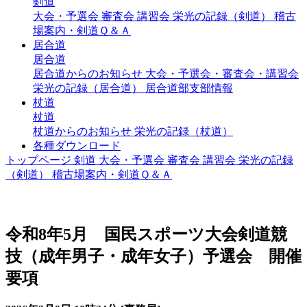
剣道
大会・予選会
審査会
講習会
栄光の記録（剣道）
稽古
場案内・剣道Ｑ＆Ａ
居合道
居合道
居合道からのお知らせ
大会・予選会・審査会・講習会
栄光の記録（居合道）
居合道部支部情報
杖道
杖道
杖道からのお知らせ
栄光の記録（杖道）
各種ダウンロード
トップページ
剣道
大会・予選会
審査会
講習会
栄光の記録
（剣道）
稽古場案内・剣道Ｑ＆Ａ
大会・予選会（剣道）
令和8年5月 国民スポーツ大会剣道競
技（成年男子・成年女子）予選会 開催
要項