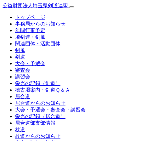
公益財団法人埼玉県剣道連盟
トップページ
事務局からのお知らせ
年間行事予定
埼剣連・剣風
関連団体・活動団体
剣風
剣道
大会・予選会
審査会
講習会
栄光の記録（剣道）
稽古場案内・剣道Ｑ＆Ａ
居合道
居合道からのお知らせ
大会・予選会・審査会・講習会
栄光の記録（居合道）
居合道部支部情報
杖道
杖道からのお知らせ