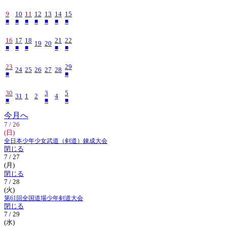
9
10
11
12
13
14
15
■
■
■
■
■
■
■
16
17
18
21
22
19
20
■
■
■
■
■
23
29
24
25
26
27
28
■
■
30
3
5
31
1
2
4
■
■
■
今月へ
7 / 26
(日)
全日本少年少女武道（剣道）錬成大会
閉じる
7 / 27
(月)
閉じる
7 / 28
(火)
第61回全国道場少年剣道大会
閉じる
7 / 29
(水)