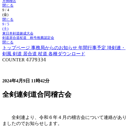
月例稽古
閉じる
9 / 4
(金)
閉じる
9 / 5
(土)
東日本剣道錬成大会
剣道居合道杖道 称号推薦認定会
閉じる
トップページ
事務局からのお知らせ
年間行事予定
埼剣連・
剣風
剣道
居合道
杖道
各種ダウンロード
COUNTER
𝟜𝟟𝟟𝟡𝟛𝟛𝟜
事務局からのお知らせ
2024年4月9日
11時42分
全剣連剣道合同稽古会
全剣連より、令和６年４月の稽古会について連絡があり
ましたのでお知らせします。