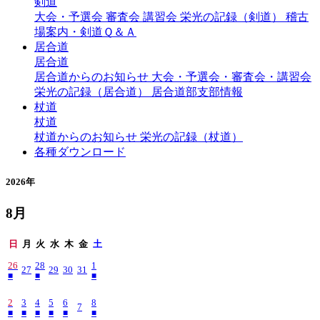
剣道
大会・予選会
審査会
講習会
栄光の記録（剣道）
稽古
場案内・剣道Ｑ＆Ａ
居合道
居合道
居合道からのお知らせ
大会・予選会・審査会・講習会
栄光の記録（居合道）
居合道部支部情報
杖道
杖道
杖道からのお知らせ
栄光の記録（杖道）
各種ダウンロード
2026年
8月
日
月
火
水
木
金
土
26
28
1
27
29
30
31
■
■
■
2
3
4
5
6
8
7
■
■
■
■
■
■