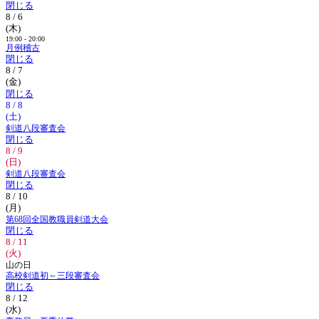
閉じる
8 / 6
(木)
19:00 - 20:00
月例稽古
閉じる
8 / 7
(金)
閉じる
8 / 8
(土)
剣道八段審査会
閉じる
8 / 9
(日)
剣道八段審査会
閉じる
8 / 10
(月)
第68回全国教職員剣道大会
閉じる
8 / 11
(火)
山の日
高校剣道初～三段審査会
閉じる
8 / 12
(水)