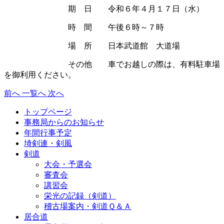
期 日 令和６年４月１７日（水）
時 間 午後６時～７時
場 所 日本武道館 大道場
その他 車でお越しの際は、有料駐車場
を御利用ください。
前へ
一覧へ
次へ
トップページ
事務局からのお知らせ
年間行事予定
埼剣連・剣風
剣道
大会・予選会
審査会
講習会
栄光の記録（剣道）
稽古場案内・剣道Ｑ＆Ａ
居合道