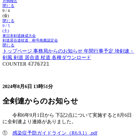
月例稽古
閉じる
9 / 4
(金)
閉じる
9 / 5
(土)
東日本剣道錬成大会
剣道居合道杖道 称号推薦認定会
閉じる
トップページ
事務局からのお知らせ
年間行事予定
埼剣連・
剣風
剣道
居合道
杖道
各種ダウンロード
COUNTER
𝟜𝟟𝟟𝟞𝟟𝟚𝟙
事務局からのお知らせ
2024年8月6日
13時51分
全剣連からのお知らせ
令和6年9月1日から 下記2点について実施すると8月6日
に全剣連より連絡がありました。
①
感染症予防ガイドライン（R6.9.1）.pdf