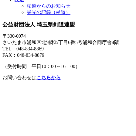
杖道からのお知らせ
栄光の記録（杖道）
公益財団法人 埼玉県剣道連盟
〒330-0074
さいたま市浦和区北浦和5丁目6番5号浦和合同庁舎4階
TEL：048-834-8869
FAX：048-834-8879
（受付時間 平日10：00～16：00）
お問い合わせは
こちらから