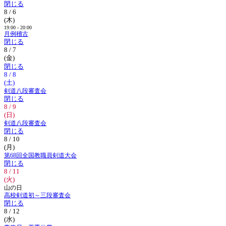
閉じる
8 / 6
(木)
19:00 - 20:00
月例稽古
閉じる
8 / 7
(金)
閉じる
8 / 8
(土)
剣道八段審査会
閉じる
8 / 9
(日)
剣道八段審査会
閉じる
8 / 10
(月)
第68回全国教職員剣道大会
閉じる
8 / 11
(火)
山の日
高校剣道初～三段審査会
閉じる
8 / 12
(水)