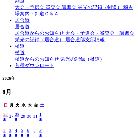
剣道
大会・予選会
審査会
講習会
栄光の記録（剣道）
稽古
場案内・剣道Ｑ＆Ａ
居合道
居合道
居合道からのお知らせ
大会・予選会・審査会・講習会
栄光の記録（居合道）
居合道部支部情報
杖道
杖道
杖道からのお知らせ
栄光の記録（杖道）
各種ダウンロード
2026年
8月
日
月
火
水
木
金
土
26
28
1
27
29
30
31
■
■
■
2
3
4
5
6
8
7
■
■
■
■
■
■