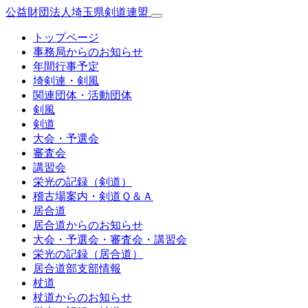
公益財団法人埼玉県剣道連盟
トップページ
事務局からのお知らせ
年間行事予定
埼剣連・剣風
関連団体・活動団体
剣風
剣道
大会・予選会
審査会
講習会
栄光の記録（剣道）
稽古場案内・剣道Ｑ＆Ａ
居合道
居合道からのお知らせ
大会・予選会・審査会・講習会
栄光の記録（居合道）
居合道部支部情報
杖道
杖道からのお知らせ