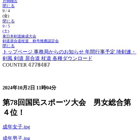
月例稽古
閉じる
9 / 4
(金)
閉じる
9 / 5
(土)
東日本剣道錬成大会
剣道居合道杖道 称号推薦認定会
閉じる
トップページ
事務局からのお知らせ
年間行事予定
埼剣連・
剣風
剣道
居合道
杖道
各種ダウンロード
COUNTER
𝟜𝟟𝟟𝟠𝟜𝟠𝟟
事務局からのお知らせ
2024年10月2日
11時04分
第78回国民スポーツ大会 男女総合第
４位！
成年女子.jpg
成年男子.jpg