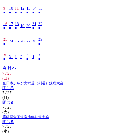
9
10
11
12
13
14
15
■
■
■
■
■
■
■
16
17
18
21
22
19
20
■
■
■
■
■
23
29
24
25
26
27
28
■
■
30
3
5
31
1
2
4
■
■
■
今月へ
7 / 26
(日)
全日本少年少女武道（剣道）錬成大会
閉じる
7 / 27
(月)
閉じる
7 / 28
(火)
第61回全国道場少年剣道大会
閉じる
7 / 29
(水)