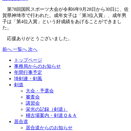
第78回国民スポーツ大会が令和6年9月28日から30日に、佐
賀県神埼市で行われた。成年女子は「第3位入賞」、成年男
子は「第4位入賞」という好成績をあげることができまし
た。
応援ありがとうございました。
前へ
一覧へ
次へ
トップページ
事務局からのお知らせ
年間行事予定
埼剣連・剣風
剣道
大会・予選会
審査会
講習会
栄光の記録（剣道）
稽古場案内・剣道Ｑ＆Ａ
居合道
居合道からのお知らせ