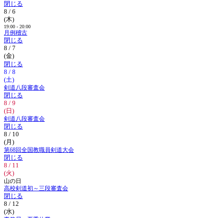
閉じる
8 / 6
(木)
19:00 - 20:00
月例稽古
閉じる
8 / 7
(金)
閉じる
8 / 8
(土)
剣道八段審査会
閉じる
8 / 9
(日)
剣道八段審査会
閉じる
8 / 10
(月)
第68回全国教職員剣道大会
閉じる
8 / 11
(火)
山の日
高校剣道初～三段審査会
閉じる
8 / 12
(水)