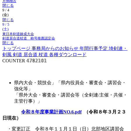
月例稽古
閉じる
9 / 4
(金)
閉じる
9 / 5
(土)
東日本剣道錬成大会
剣道居合道杖道 称号推薦認定会
閉じる
トップページ
事務局からのお知らせ
年間行事予定
埼剣連・
剣風
剣道
居合道
杖道
各種ダウンロード
COUNTER
𝟜𝟟𝟠𝟚𝟙𝟘𝟙
事業計画
県内大会・競技会」「県内役員会・審査会・講習会・
強化等」
「県外大会・審査会・講習会等（全剣連/主催・共催・
主管行事）」
令和８年度事業計画NO.6.pdf
（令和８年３月２３
日現在）
・変更訂正 令和８年１１月１日（日）北部地区講習会