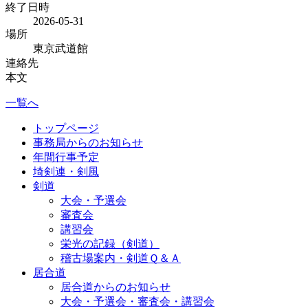
終了日時
2026-05-31
場所
東京武道館
連絡先
本文
一覧へ
トップページ
事務局からのお知らせ
年間行事予定
埼剣連・剣風
剣道
大会・予選会
審査会
講習会
栄光の記録（剣道）
稽古場案内・剣道Ｑ＆Ａ
居合道
居合道からのお知らせ
大会・予選会・審査会・講習会