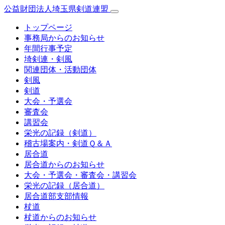
公益財団法人埼玉県剣道連盟
トップページ
事務局からのお知らせ
年間行事予定
埼剣連・剣風
関連団体・活動団体
剣風
剣道
大会・予選会
審査会
講習会
栄光の記録（剣道）
稽古場案内・剣道Ｑ＆Ａ
居合道
居合道からのお知らせ
大会・予選会・審査会・講習会
栄光の記録（居合道）
居合道部支部情報
杖道
杖道からのお知らせ