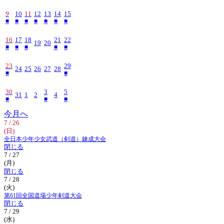
9
10
11
12
13
14
15
■
■
■
■
■
■
■
16
17
18
21
22
19
20
■
■
■
■
■
23
29
24
25
26
27
28
■
■
30
3
5
31
1
2
4
■
■
■
今月へ
7 / 26
(日)
全日本少年少女武道（剣道）錬成大会
閉じる
7 / 27
(月)
閉じる
7 / 28
(火)
第61回全国道場少年剣道大会
閉じる
7 / 29
(水)