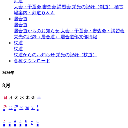
剣道
大会・予選会
審査会
講習会
栄光の記録（剣道）
稽古
場案内・剣道Ｑ＆Ａ
居合道
居合道
居合道からのお知らせ
大会・予選会・審査会・講習会
栄光の記録（居合道）
居合道部支部情報
杖道
杖道
杖道からのお知らせ
栄光の記録（杖道）
各種ダウンロード
2026年
8月
日
月
火
水
木
金
土
26
28
1
27
29
30
31
■
■
■
2
3
4
5
6
8
7
■
■
■
■
■
■