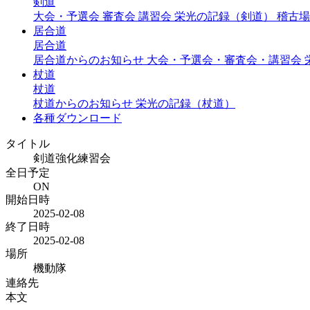
剣道
大会・予選会
審査会
講習会
栄光の記録（剣道）
稽古場
居合道
居合道
居合道からのお知らせ
大会・予選会・審査会・講習会
杖道
杖道
杖道からのお知らせ
栄光の記録（杖道）
各種ダウンロード
タイトル
剣道強化練習会
全日予定
ON
開始日時
2025-02-08
終了日時
2025-02-08
場所
機動隊
連絡先
本文