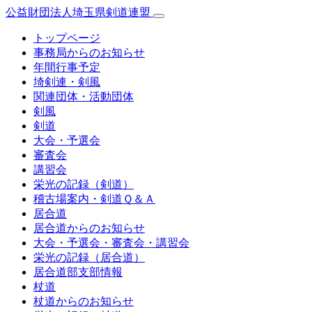
公益財団法人埼玉県剣道連盟
トップページ
事務局からのお知らせ
年間行事予定
埼剣連・剣風
関連団体・活動団体
剣風
剣道
大会・予選会
審査会
講習会
栄光の記録（剣道）
稽古場案内・剣道Ｑ＆Ａ
居合道
居合道からのお知らせ
大会・予選会・審査会・講習会
栄光の記録（居合道）
居合道部支部情報
杖道
杖道からのお知らせ