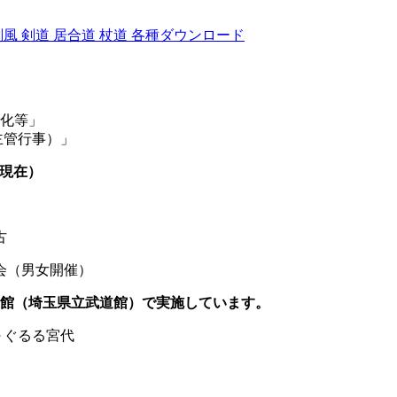
剣風
剣道
居合道
杖道
各種ダウンロード
化等」
/主催・共催・主管行事）」
現在）
古
（男女開催）
道館（埼玉県立武道館）で実施しています。
～ぐるる宮代