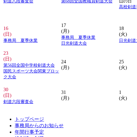
剣道八段審査会
第68回全国教職員剣道大会
山の日
高校剣道
17
16
18
(月)
(日)
(火)
事務局 夏季休業
事務局 夏季休業
日光剣道
日光剣道大会
23
(日)
24
25
第56回全国中学校剣道大会
(月)
(火)
国民スポーツ大会関東ブロッ
ク大会
30
31
1
(日)
(月)
(火)
剣道六段審査会
トップページ
事務局からのお知らせ
年間行事予定