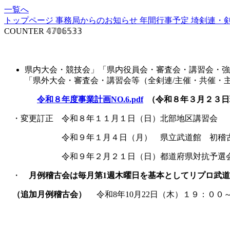
一覧へ
トップページ
事務局からのお知らせ
年間行事予定
埼剣連・
COUNTER
𝟜𝟟𝟘𝟞𝟝𝟛𝟛
事業計画
県内大会・競技会」「県内役員会・審査会・講習会・強
「県外大会・審査会・講習会等（全剣連
令和８年度事業計画NO.6.pdf
（令和８年３月２３日
・変更訂正 令和８年１１月１日（日）北部地区講習会
令和９年１月４日（月） 県立武道館 初稽
令和９年２月２１日（日）都道府県対抗予選会
・
月例稽古会は毎月第1週木曜日を基本としてリプロ武
（追加月例稽古会）
令和8年10月22日（木）１９：００