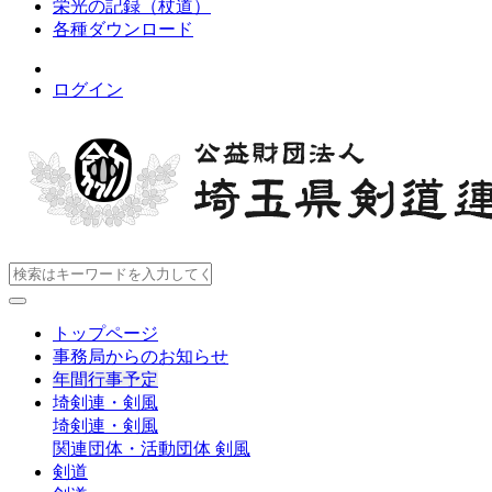
栄光の記録（杖道）
各種ダウンロード
ログイン
トップページ
事務局からのお知らせ
年間行事予定
埼剣連・剣風
埼剣連・剣風
関連団体・活動団体
剣風
剣道