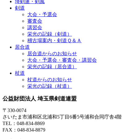
埼剣連・剣風
剣道
大会・予選会
審査会
講習会
栄光の記録（剣道）
稽古場案内・剣道Ｑ＆Ａ
居合道
居合道からのお知らせ
大会・予選会・審査会・講習会
栄光の記録（居合道）
杖道
杖道からのお知らせ
栄光の記録（杖道）
公益財団法人 埼玉県剣道連盟
〒330-0074
さいたま市浦和区北浦和5丁目6番5号浦和合同庁舎4階
TEL：048-834-8869
FAX：048-834-8879