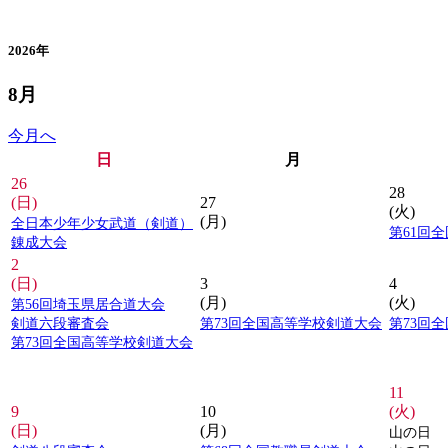
カレンダー
2026年
8月
今月へ
日
月
26
28
(日)
27
(火)
(月)
全日本少年少女武道（剣道）
第61回
錬成大会
2
(日)
3
4
(月)
(火)
第56回埼玉県居合道大会
剣道六段審査会
第73回全国高等学校剣道大会
第73回
第73回全国高等学校剣道大会
11
9
10
(火)
(日)
(月)
山の日