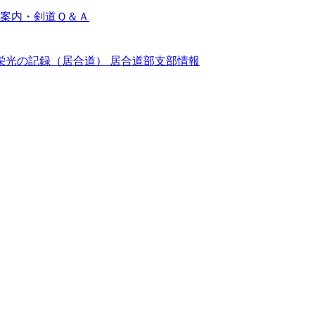
案内・剣道Ｑ＆Ａ
栄光の記録（居合道）
居合道部支部情報