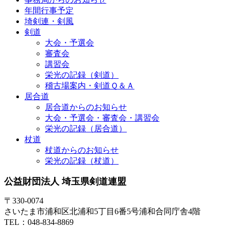
年間行事予定
埼剣連・剣風
剣道
大会・予選会
審査会
講習会
栄光の記録（剣道）
稽古場案内・剣道Ｑ＆Ａ
居合道
居合道からのお知らせ
大会・予選会・審査会・講習会
栄光の記録（居合道）
杖道
杖道からのお知らせ
栄光の記録（杖道）
公益財団法人 埼玉県剣道連盟
〒330-0074
さいたま市浦和区北浦和5丁目6番5号浦和合同庁舎4階
TEL：048-834-8869