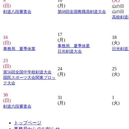
9
10
(火)
(日)
(月)
山の日
剣道八段審査会
第68回全国教職員剣道大会
山の日
高校剣道
17
16
18
(月)
(日)
(火)
事務局 夏季休業
事務局 夏季休業
日光剣道
日光剣道大会
23
(日)
24
25
第56回全国中学校剣道大会
(月)
(火)
国民スポーツ大会関東ブロッ
ク大会
30
31
1
(日)
(月)
(火)
剣道六段審査会
トップページ
事務局からのお知らせ