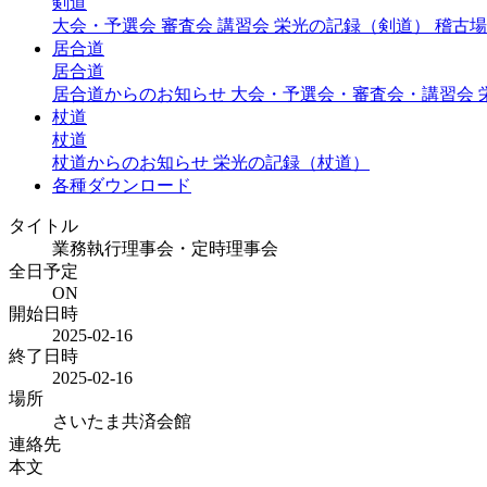
剣道
大会・予選会
審査会
講習会
栄光の記録（剣道）
稽古場
居合道
居合道
居合道からのお知らせ
大会・予選会・審査会・講習会
杖道
杖道
杖道からのお知らせ
栄光の記録（杖道）
各種ダウンロード
タイトル
業務執行理事会・定時理事会
全日予定
ON
開始日時
2025-02-16
終了日時
2025-02-16
場所
さいたま共済会館
連絡先
本文