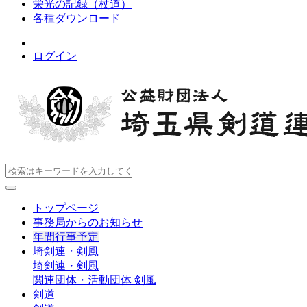
栄光の記録（杖道）
各種ダウンロード
ログイン
トップページ
事務局からのお知らせ
年間行事予定
埼剣連・剣風
埼剣連・剣風
関連団体・活動団体
剣風
剣道