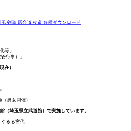
剣風
剣道
居合道
杖道
各種ダウンロード
化等」
/主催・共催・主管行事）」
現在）
古
（男女開催）
道館（埼玉県立武道館）で実施しています。
～ぐるる宮代