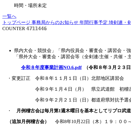
時間・場所未定
一覧へ
トップページ
事務局からのお知らせ
年間行事予定
埼剣連・
COUNTER
𝟜𝟟𝟙𝟙𝟜𝟜𝟞
事業計画
県内大会・競技会」「県内役員会・審査会・講習会・強
「県外大会・審査会・講習会等（全剣連
令和８年度事業計画NO.6.pdf
（令和８年３月２３日
・変更訂正 令和８年１１月１日（日）北部地区講習会
令和９年１月４日（月） 県立武道館 初稽
令和９年２月２１日（日）都道府県対抗予選会
・
月例稽古会は毎月第1週木曜日を基本としてリプロ武
（追加月例稽古会）
令和8年10月22日（木）１９：００