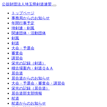
公益財団法人埼玉県剣道連盟
トップページ
事務局からのお知らせ
年間行事予定
埼剣連・剣風
関連団体・活動団体
剣風
剣道
大会・予選会
審査会
講習会
栄光の記録（剣道）
稽古場案内・剣道Ｑ＆Ａ
居合道
居合道からのお知らせ
大会・予選会・審査会・講習会
栄光の記録（居合道）
居合道部支部情報
杖道
杖道からのお知らせ