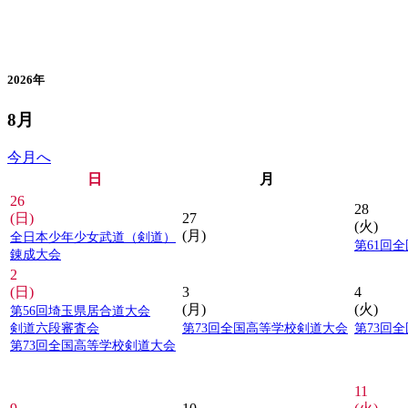
カレンダー
2026年
8月
今月へ
日
月
26
28
(日)
27
(火)
(月)
全日本少年少女武道（剣道）
第61回
錬成大会
2
(日)
3
4
(月)
(火)
第56回埼玉県居合道大会
剣道六段審査会
第73回全国高等学校剣道大会
第73回
第73回全国高等学校剣道大会
11