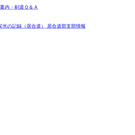
案内・剣道Ｑ＆Ａ
栄光の記録（居合道）
居合道部支部情報