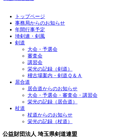
トップページ
事務局からのお知らせ
年間行事予定
埼剣連・剣風
剣道
大会・予選会
審査会
講習会
栄光の記録（剣道）
稽古場案内・剣道Ｑ＆Ａ
居合道
居合道からのお知らせ
大会・予選会・審査会・講習会
栄光の記録（居合道）
杖道
杖道からのお知らせ
栄光の記録（杖道）
公益財団法人 埼玉県剣道連盟