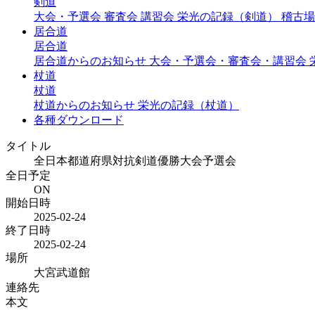
剣道
大会・予選会
審査会
講習会
栄光の記録（剣道）
稽古場
居合道
居合道
居合道からのお知らせ
大会・予選会・審査会・講習会
杖道
杖道
杖道からのお知らせ
栄光の記録（杖道）
各種ダウンロード
タイトル
全日本都道府県対抗剣道優勝大会予選会
全日予定
ON
開始日時
2025-02-24
終了日時
2025-02-24
場所
大宮武道館
連絡先
本文