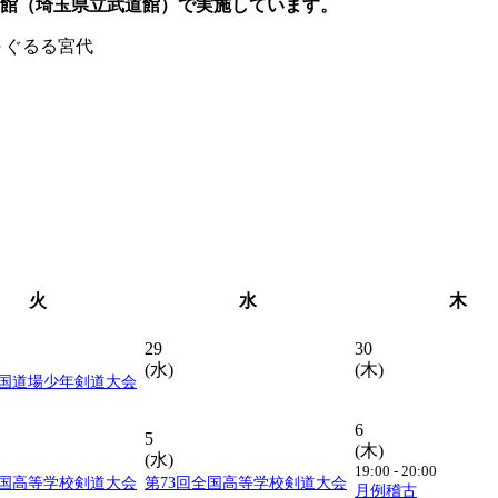
道館（埼玉県立武道館）で実施しています。
～ぐるる宮代
火
水
木
29
30
(水)
(木)
全国道場少年剣道大会
6
5
(木)
(水)
19:00 - 20:00
全国高等学校剣道大会
第73回全国高等学校剣道大会
月例稽古