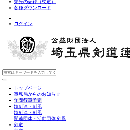
栄光の記録（杖道）
各種ダウンロード
ログイン
トップページ
事務局からのお知らせ
年間行事予定
埼剣連・剣風
埼剣連・剣風
関連団体・活動団体
剣風
剣道