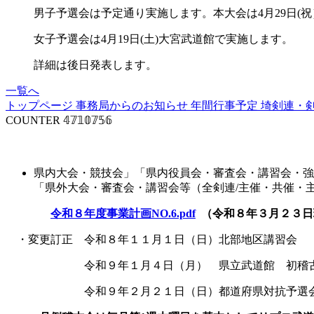
男子予選会は予定通り実施します。本大会は4月29日(
女子予選会は4月19日(土)大宮武道館で実施します。
詳細は後日発表します。
一覧へ
トップページ
事務局からのお知らせ
年間行事予定
埼剣連・
COUNTER
𝟜𝟟𝟙𝟘𝟟𝟝𝟞
事業計画
県内大会・競技会」「県内役員会・審査会・講習会・強
「県外大会・審査会・講習会等（全剣連
令和８年度事業計画NO.6.pdf
（令和８年３月２３日
・変更訂正 令和８年１１月１日（日）北部地区講習会
令和９年１月４日（月） 県立武道館 初稽
令和９年２月２１日（日）都道府県対抗予選会