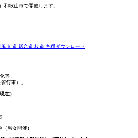
祝）和歌山市で開催します。
剣風
剣道
居合道
杖道
各種ダウンロード
化等」
/主催・共催・主管行事）」
現在）
古
（男女開催）