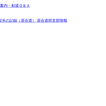
案内・剣道Ｑ＆Ａ
栄光の記録（居合道）
居合道部支部情報