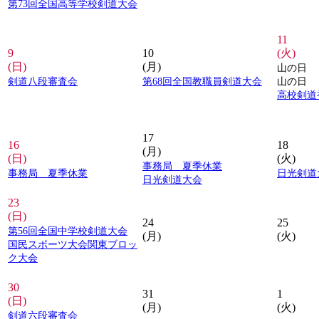
第73回全国高等学校剣道大会
11
9
10
(火)
(日)
(月)
山の日
剣道八段審査会
第68回全国教職員剣道大会
山の日
高校剣道
17
16
18
(月)
(日)
(火)
事務局 夏季休業
事務局 夏季休業
日光剣道
日光剣道大会
23
(日)
24
25
第56回全国中学校剣道大会
(月)
(火)
国民スポーツ大会関東ブロッ
ク大会
30
31
1
(日)
(月)
(火)
剣道六段審査会