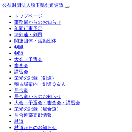
公益財団法人埼玉県剣道連盟
トップページ
事務局からのお知らせ
年間行事予定
埼剣連・剣風
関連団体・活動団体
剣風
剣道
大会・予選会
審査会
講習会
栄光の記録（剣道）
稽古場案内・剣道Ｑ＆Ａ
居合道
居合道からのお知らせ
大会・予選会・審査会・講習会
栄光の記録（居合道）
居合道部支部情報
杖道
杖道からのお知らせ