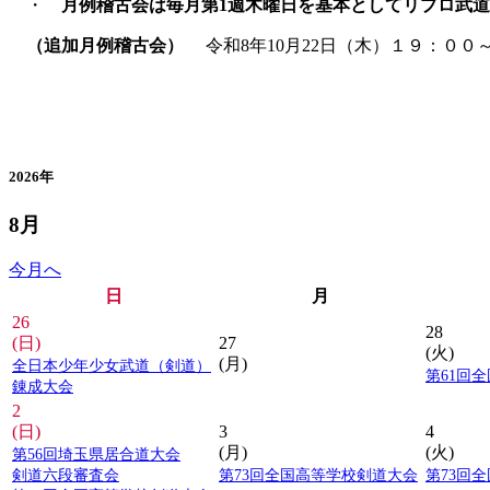
・
月例稽古会は毎月第1週木曜日を基本としてリプロ武
（追加月例稽古会）
令和8年10月22日（木）１９：００
カレンダー
2026年
8月
今月へ
日
月
26
28
(日)
27
(火)
(月)
全日本少年少女武道（剣道）
第61回
錬成大会
2
(日)
3
4
(月)
(火)
第56回埼玉県居合道大会
剣道六段審査会
第73回全国高等学校剣道大会
第73回