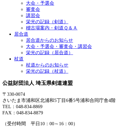
大会・予選会
審査会
講習会
栄光の記録（剣道）
稽古場案内・剣道Ｑ＆Ａ
居合道
居合道からのお知らせ
大会・予選会・審査会・講習会
栄光の記録（居合道）
杖道
杖道からのお知らせ
栄光の記録（杖道）
公益財団法人 埼玉県剣道連盟
〒330-0074
さいたま市浦和区北浦和5丁目6番5号浦和合同庁舎4階
TEL：048-834-8869
FAX：048-834-8879
（受付時間 平日10：00～16：00）