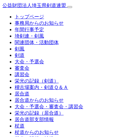
公益財団法人埼玉県剣道連盟
トップページ
事務局からのお知らせ
年間行事予定
埼剣連・剣風
関連団体・活動団体
剣風
剣道
大会・予選会
審査会
講習会
栄光の記録（剣道）
稽古場案内・剣道Ｑ＆Ａ
居合道
居合道からのお知らせ
大会・予選会・審査会・講習会
栄光の記録（居合道）
居合道部支部情報
杖道
杖道からのお知らせ