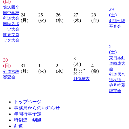
(日)
第56回全
29
国中学校
24
25
26
27
28
(土)
剣道大会
(月)
(火)
(水)
(木)
(金)
剣道七段
国民スポ
審査会
ーツ大会
関東ブロ
ック大会
5
(土)
東日本剣
3
30
道錬成大
(木)
(日)
31
1
2
4
会
19:00 -
(月)
(火)
(水)
(金)
剣道六段
20:00
剣道居合
審査会
月例稽古
道杖道
称号推薦
認定会
トップページ
事務局からのお知らせ
年間行事予定
埼剣連・剣風
剣道