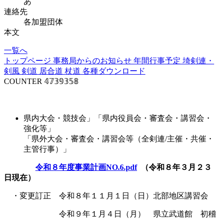
あ
連絡先
各加盟団体
本文
一覧へ
トップページ
事務局からのお知らせ
年間行事予定
埼剣連・
剣風
剣道
居合道
杖道
各種ダウンロード
COUNTER
𝟜𝟟𝟛𝟡𝟛𝟝𝟠
事業計画
県内大会・競技会」「県内役員会・審査会・講習会・
強化等」
「県外大会・審査会・講習会等（全剣連/主催・共催・
主管行事）」
令和８年度事業計画NO.6.pdf
（令和８年３月２３
日現在）
・変更訂正 令和８年１１月１日（日）北部地区講習会
令和９年１月４日（月） 県立武道館 初稽