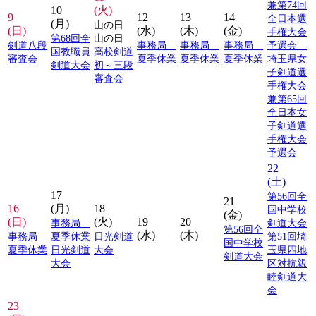
兼第74回
10
(火)
9
12
13
14
全日本選
(月)
山の日
(日)
(水)
(木)
(金)
手権大会
第68回全
山の日
剣道八段
事務局
事務局
事務局
予選会
国教職員
高校剣道
審査会
夏季休業
夏季休業
夏季休業
埼玉県女
剣道大会
初～三段
子剣道選
審査会
手権大会
兼第65回
全日本女
子剣道選
手権大会
予選会
22
(土)
17
第56回全
21
16
(月)
18
国中学校
(金)
(日)
(火)
19
20
事務局
剣道大会
第56回全
(水)
(木)
事務局
夏季休業
日光剣道
第51回埼
国中学校
夏季休業
日光剣道
大会
玉県四地
剣道大会
大会
区対抗親
睦剣道大
会
23