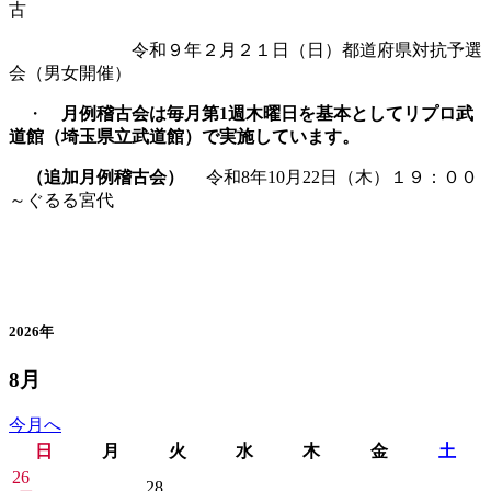
古
令和９年２月２１日（日）都道府県対抗予選
会（男女開催）
・
月例稽古会は毎月第1週木曜日を基本としてリプロ武
道館（埼玉県立武道館）で実施しています。
（追加月例稽古会）
令和8年10月22日（木）１９：００
～ぐるる宮代
カレンダー
2026年
8月
今月へ
日
月
火
水
木
金
土
26
28