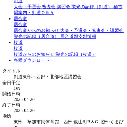
剣道
大会・予選会
審査会
講習会
栄光の記録（剣道）
稽古
場案内・剣道Ｑ＆Ａ
居合道
居合道
居合道からのお知らせ
大会・予選会・審査会・講習会
栄光の記録（居合道）
居合道部支部情報
杖道
杖道
杖道からのお知らせ
栄光の記録（杖道）
各種ダウンロード
タイトル
剣道東部・西部・北部地区講習会
全日予定
ON
開始日時
2025-04-20
終了日時
2025-04-20
場所
東部：草加市民体育館、西部:嵐山町B＆G,北部:くまぴ