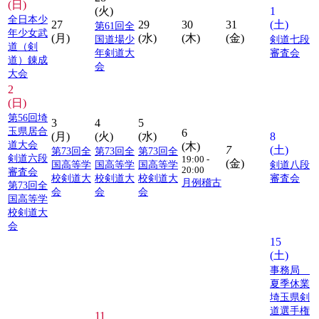
(日)
(火)
1
全日本少
27
29
30
31
(土)
第61回全
年少女武
(月)
(水)
(木)
(金)
国道場少
剣道七段
道（剣
年剣道大
審査会
道）錬成
会
大会
2
(日)
第56回埼
3
4
5
玉県居合
6
(月)
(火)
(水)
8
道大会
(木)
7
(土)
第73回全
第73回全
第73回全
剣道六段
19:00 -
(金)
国高等学
国高等学
国高等学
剣道八段
20:00
審査会
校剣道大
校剣道大
校剣道大
審査会
月例稽古
第73回全
会
会
会
国高等学
校剣道大
会
15
(土)
事務局
夏季休業
埼玉県剣
道選手権
11