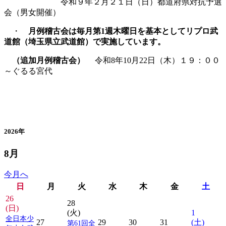
令和９年２月２１日（日）都道府県対抗予選
会（男女開催）
・
月例稽古会は毎月第1週木曜日を基本としてリプロ武
道館（埼玉県立武道館）で実施しています。
（追加月例稽古会）
令和8年10月22日（木）１９：００
～ぐるる宮代
カレンダー
2026年
8月
今月へ
日
月
火
水
木
金
土
26
28
(日)
(火)
1
全日本少
27
29
30
31
(土)
第61回全