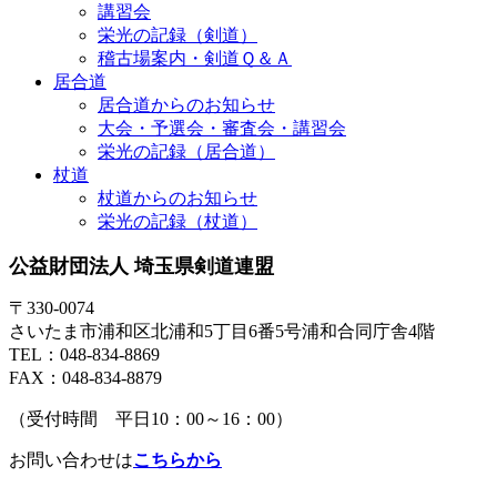
講習会
栄光の記録（剣道）
稽古場案内・剣道Ｑ＆Ａ
居合道
居合道からのお知らせ
大会・予選会・審査会・講習会
栄光の記録（居合道）
杖道
杖道からのお知らせ
栄光の記録（杖道）
公益財団法人 埼玉県剣道連盟
〒330-0074
さいたま市浦和区北浦和5丁目6番5号浦和合同庁舎4階
TEL：048-834-8869
FAX：048-834-8879
（受付時間 平日10：00～16：00）
お問い合わせは
こちらから