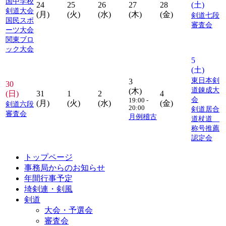
国中学校
24
25
26
27
28
(土)
剣道大会
(月)
(火)
(水)
(木)
(金)
剣道七段
国民スポ
審査会
ーツ大会
関東ブロ
ック大会
5
(土)
東日本剣
3
30
道錬成大
(木)
(日)
31
1
2
4
会
19:00 -
(月)
(火)
(水)
(金)
剣道六段
20:00
剣道居合
審査会
月例稽古
道杖道
称号推薦
認定会
トップページ
事務局からのお知らせ
年間行事予定
埼剣連・剣風
剣道
大会・予選会
審査会