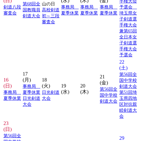
(日)
(水)
(木)
(金)
手権大会
第68回全
山の日
剣道八段
事務局
事務局
事務局
予選会
国教職員
高校剣道
審査会
夏季休業
夏季休業
夏季休業
埼玉県女
剣道大会
初～三段
子剣道選
審査会
手権大会
兼第65回
全日本女
子剣道選
手権大会
予選会
22
(土)
17
第56回全
21
16
(月)
18
国中学校
(金)
(日)
(火)
19
20
事務局
剣道大会
第56回全
(水)
(木)
事務局
夏季休業
日光剣道
第51回埼
国中学校
夏季休業
日光剣道
大会
玉県四地
剣道大会
大会
区対抗親
睦剣道大
会
23
(日)
第56回全
29