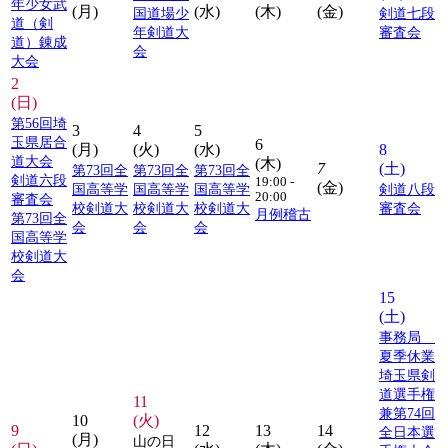
年少女武
(月)
(水)
(木)
(金)
国道場少
剣道七段
道（剣
年剣道大
審査会
道）錬成
会
大会
2
(日)
第56回埼
3
4
5
玉県居合
6
(月)
(火)
(水)
8
道大会
(木)
7
(土)
第73回全
第73回全
第73回全
剣道六段
19:00 -
(金)
国高等学
国高等学
国高等学
剣道八段
20:00
審査会
校剣道大
校剣道大
校剣道大
審査会
月例稽古
第73回全
会
会
会
国高等学
校剣道大
会
15
(土)
事務局
夏季休業
埼玉県剣
道選手権
11
兼第74回
10
(火)
9
12
13
14
全日本選
(月)
山の日