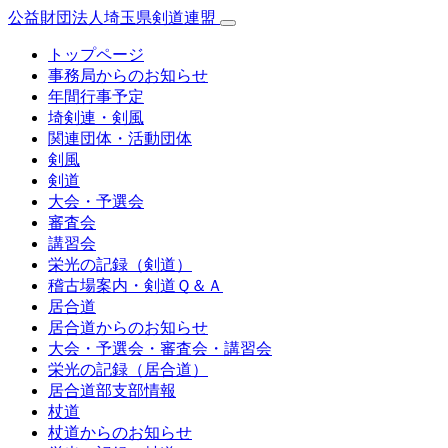
公益財団法人埼玉県剣道連盟
トップページ
事務局からのお知らせ
年間行事予定
埼剣連・剣風
関連団体・活動団体
剣風
剣道
大会・予選会
審査会
講習会
栄光の記録（剣道）
稽古場案内・剣道Ｑ＆Ａ
居合道
居合道からのお知らせ
大会・予選会・審査会・講習会
栄光の記録（居合道）
居合道部支部情報
杖道
杖道からのお知らせ