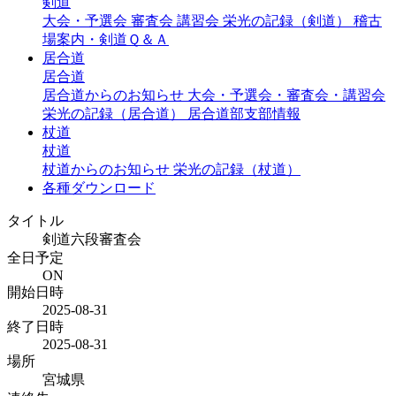
剣道
大会・予選会
審査会
講習会
栄光の記録（剣道）
稽古
場案内・剣道Ｑ＆Ａ
居合道
居合道
居合道からのお知らせ
大会・予選会・審査会・講習会
栄光の記録（居合道）
居合道部支部情報
杖道
杖道
杖道からのお知らせ
栄光の記録（杖道）
各種ダウンロード
タイトル
剣道六段審査会
全日予定
ON
開始日時
2025-08-31
終了日時
2025-08-31
場所
宮城県