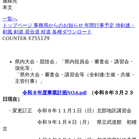
連絡先
本文
一覧へ
トップページ
事務局からのお知らせ
年間行事予定
埼剣連・
剣風
剣道
居合道
杖道
各種ダウンロード
COUNTER
𝟜𝟟𝟝𝟝𝟙𝟟𝟡
事業計画
県内大会・競技会」「県内役員会・審査会・講習会・
強化等」
「県外大会・審査会・講習会等（全剣連/主催・共催・
主管行事）」
令和８年度事業計画NO.6.pdf
（令和８年３月２３
日現在）
・変更訂正 令和８年１１月１日（日）北部地区講習会
令和９年１月４日（月） 県立武道館 初稽
古