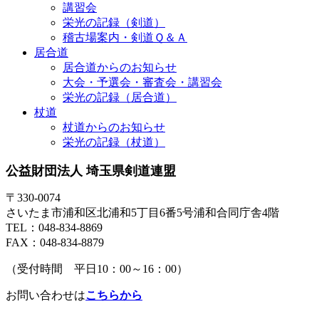
講習会
栄光の記録（剣道）
稽古場案内・剣道Ｑ＆Ａ
居合道
居合道からのお知らせ
大会・予選会・審査会・講習会
栄光の記録（居合道）
杖道
杖道からのお知らせ
栄光の記録（杖道）
公益財団法人 埼玉県剣道連盟
〒330-0074
さいたま市浦和区北浦和5丁目6番5号浦和合同庁舎4階
TEL：048-834-8869
FAX：048-834-8879
（受付時間 平日10：00～16：00）
お問い合わせは
こちらから