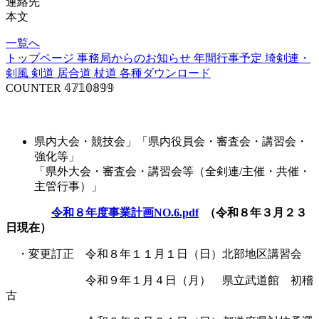
連絡先
本文
一覧へ
トップページ
事務局からのお知らせ
年間行事予定
埼剣連・
剣風
剣道
居合道
杖道
各種ダウンロード
COUNTER
𝟜𝟟𝟙𝟘𝟠𝟡𝟡
事業計画
県内大会・競技会」「県内役員会・審査会・講習会・
強化等」
「県外大会・審査会・講習会等（全剣連/主催・共催・
主管行事）」
令和８年度事業計画NO.6.pdf
（令和８年３月２３
日現在）
・変更訂正 令和８年１１月１日（日）北部地区講習会
令和９年１月４日（月） 県立武道館 初稽
古