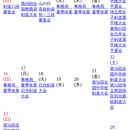
(日)
(水)
(木)
(金)
手権大会
第68回全
山の日
剣道八段
事務局
事務局
事務局
予選会
国教職員
高校剣道
審査会
夏季休業
夏季休業
夏季休業
埼玉県女
剣道大会
初～三段
子剣道選
審査会
手権大会
兼第65回
全日本女
子剣道選
手権大会
予選会
22
(土)
17
第56回全
21
16
(月)
18
国中学校
(金)
(日)
(火)
19
20
事務局
剣道大会
第56回全
(水)
(木)
事務局
夏季休業
日光剣道
第51回埼
国中学校
夏季休業
日光剣道
大会
玉県四地
剣道大会
大会
区対抗親
睦剣道大
会
23
(日)
第56回全
29