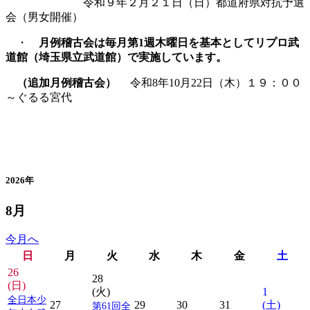
令和９年２月２１日（日）都道府県対抗予選
会（男女開催）
・
月例稽古会は毎月第1週木曜日を基本としてリプロ武
道館（埼玉県立武道館）で実施しています。
（追加月例稽古会）
令和8年10月22日（木）１９：００
～ぐるる宮代
カレンダー
2026年
8月
今月へ
日
月
火
水
木
金
土
26
28
(日)
(火)
1
全日本少
27
29
30
31
(土)
第61回全