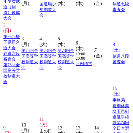
年少女武
(月)
(水)
(木)
(金)
国道場少
剣道七段
道（剣
年剣道大
審査会
道）錬成
会
大会
2
(日)
第56回埼
3
4
5
玉県居合
6
(月)
(火)
(水)
8
道大会
(木)
7
(土)
第73回全
第73回全
第73回全
剣道六段
19:00 -
(金)
国高等学
国高等学
国高等学
剣道八段
20:00
審査会
校剣道大
校剣道大
校剣道大
審査会
月例稽古
第73回全
会
会
会
国高等学
校剣道大
会
15
(土)
事務局
夏季休業
埼玉県剣
道選手権
11
兼第74回
10
(火)
9
12
13
14
全日本選
(月)
山の日