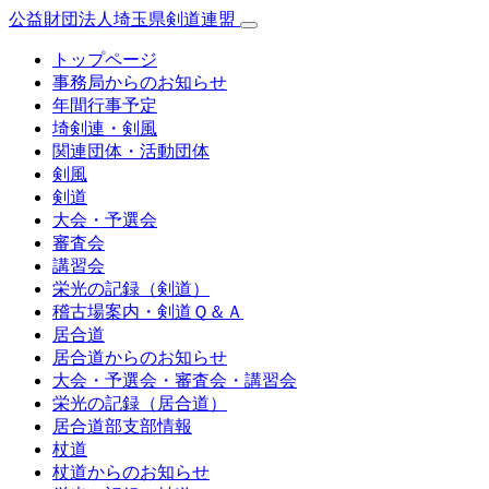
公益財団法人埼玉県剣道連盟
トップページ
事務局からのお知らせ
年間行事予定
埼剣連・剣風
関連団体・活動団体
剣風
剣道
大会・予選会
審査会
講習会
栄光の記録（剣道）
稽古場案内・剣道Ｑ＆Ａ
居合道
居合道からのお知らせ
大会・予選会・審査会・講習会
栄光の記録（居合道）
居合道部支部情報
杖道
杖道からのお知らせ