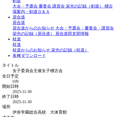
剣道
大会・予選会
審査会
講習会
栄光の記録（剣道）
稽古
場案内・剣道Ｑ＆Ａ
居合道
居合道
居合道からのお知らせ
大会・予選会・審査会・講習会
栄光の記録（居合道）
居合道部支部情報
杖道
杖道
杖道からのお知らせ
栄光の記録（杖道）
各種ダウンロード
タイトル
女子委員会主催女子稽古会
全日予定
ON
開始日時
2025-11-30
終了日時
2025-11-30
場所
伊奈学園総合高校 大体育館