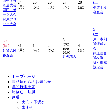
国中学校
24
25
26
27
28
(土)
剣道大会
(月)
(火)
(水)
(木)
(金)
剣道七段
国民スポ
審査会
ーツ大会
関東ブロ
ック大会
5
(土)
東日本剣
3
30
道錬成大
(木)
(日)
31
1
2
4
会
19:00 -
(月)
(火)
(水)
(金)
剣道六段
20:00
剣道居合
審査会
月例稽古
道杖道
称号推薦
認定会
トップページ
事務局からのお知らせ
年間行事予定
埼剣連・剣風
剣道
大会・予選会
審査会