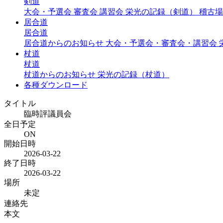
剣道
大会・予選会
審査会
講習会
栄光の記録（剣道）
稽古場
居合道
居合道
居合道からのお知らせ
大会・予選会・審査会・講習会
杖道
杖道
杖道からのお知らせ
栄光の記録（杖道）
各種ダウンロード
タイトル
臨時評議員会
全日予定
ON
開始日時
2026-03-22
終了日時
2026-03-22
場所
未定
連絡先
本文