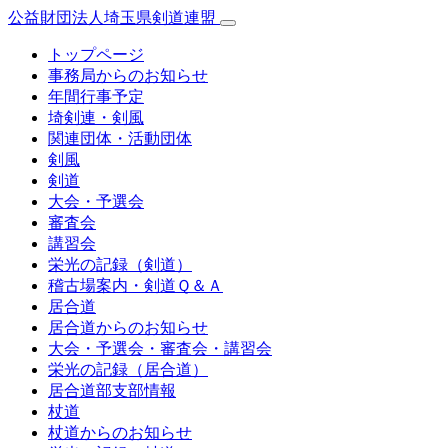
公益財団法人埼玉県剣道連盟
トップページ
事務局からのお知らせ
年間行事予定
埼剣連・剣風
関連団体・活動団体
剣風
剣道
大会・予選会
審査会
講習会
栄光の記録（剣道）
稽古場案内・剣道Ｑ＆Ａ
居合道
居合道からのお知らせ
大会・予選会・審査会・講習会
栄光の記録（居合道）
居合道部支部情報
杖道
杖道からのお知らせ