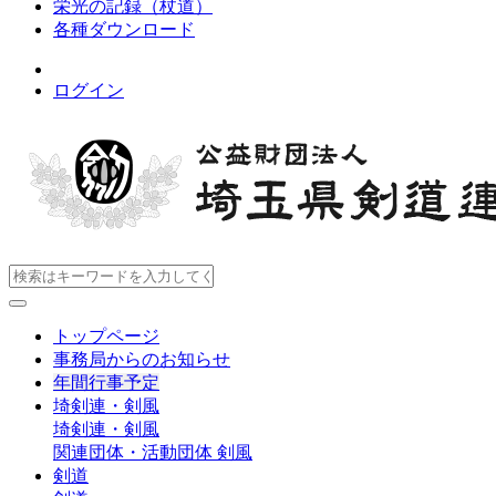
栄光の記録（杖道）
各種ダウンロード
ログイン
トップページ
事務局からのお知らせ
年間行事予定
埼剣連・剣風
埼剣連・剣風
関連団体・活動団体
剣風
剣道