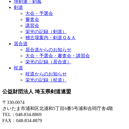
埼剣連・剣風
剣道
大会・予選会
審査会
講習会
栄光の記録（剣道）
稽古場案内・剣道Ｑ＆Ａ
居合道
居合道からのお知らせ
大会・予選会・審査会・講習会
栄光の記録（居合道）
杖道
杖道からのお知らせ
栄光の記録（杖道）
公益財団法人 埼玉県剣道連盟
〒330-0074
さいたま市浦和区北浦和5丁目6番5号浦和合同庁舎4階
TEL：048-834-8869
FAX：048-834-8879