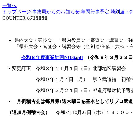
一覧へ
トップページ
事務局からのお知らせ
年間行事予定
埼剣連・
COUNTER
𝟜𝟟𝟛𝟠𝟘𝟡𝟠
事業計画
県内大会・競技会」「県内役員会・審査会・講習会・強
「県外大会・審査会・講習会等（全剣連
令和８年度事業計画NO.6.pdf
（令和８年３月２３日
・変更訂正 令和８年１１月１日（日）北部地区講習会
令和９年１月４日（月） 県立武道館 初稽
令和９年２月２１日（日）都道府県対抗予選会
・
月例稽古会は毎月第1週木曜日を基本としてリプロ武
（追加月例稽古会）
令和8年10月22日（木）１９：００