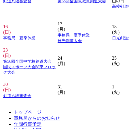
剣道八段審査会
第68回全国教職員剣道大会
山の日
高校剣道
17
16
18
(月)
(日)
(火)
事務局 夏季休業
事務局 夏季休業
日光剣道
日光剣道大会
23
(日)
24
25
第56回全国中学校剣道大会
(月)
(火)
国民スポーツ大会関東ブロッ
ク大会
30
31
1
(日)
(月)
(火)
剣道六段審査会
トップページ
事務局からのお知らせ
年間行事予定