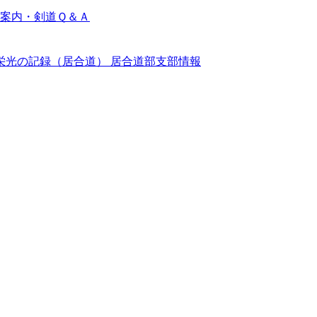
案内・剣道Ｑ＆Ａ
栄光の記録（居合道）
居合道部支部情報