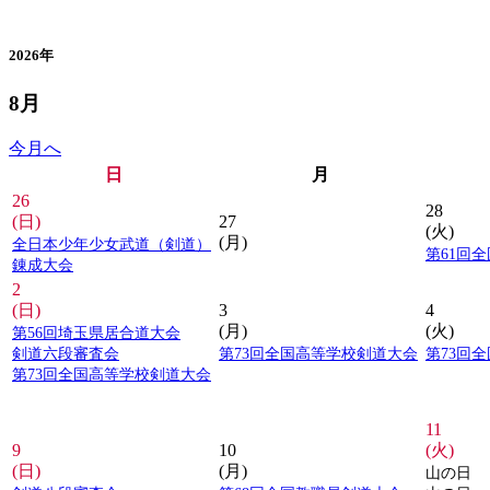
カレンダー
2026年
8月
今月へ
日
月
26
28
(日)
27
(火)
(月)
全日本少年少女武道（剣道）
第61回
錬成大会
2
(日)
3
4
(月)
(火)
第56回埼玉県居合道大会
剣道六段審査会
第73回全国高等学校剣道大会
第73回
第73回全国高等学校剣道大会
11
9
10
(火)
(日)
(月)
山の日