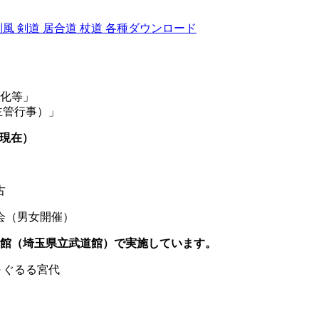
剣風
剣道
居合道
杖道
各種ダウンロード
化等」
/主催・共催・主管行事）」
現在）
古
（男女開催）
道館（埼玉県立武道館）で実施しています。
～ぐるる宮代