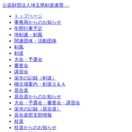
公益財団法人埼玉県剣道連盟
トップページ
事務局からのお知らせ
年間行事予定
埼剣連・剣風
関連団体・活動団体
剣風
剣道
大会・予選会
審査会
講習会
栄光の記録（剣道）
稽古場案内・剣道Ｑ＆Ａ
居合道
居合道からのお知らせ
大会・予選会・審査会・講習会
栄光の記録（居合道）
居合道部支部情報
杖道
杖道からのお知らせ