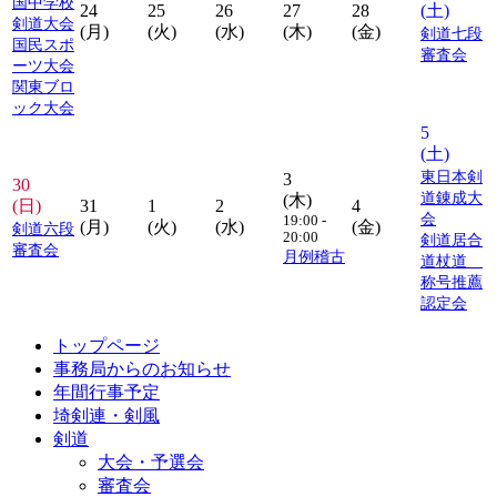
国中学校
24
25
26
27
28
(土)
剣道大会
(月)
(火)
(水)
(木)
(金)
剣道七段
国民スポ
審査会
ーツ大会
関東ブロ
ック大会
5
(土)
東日本剣
3
30
道錬成大
(木)
(日)
31
1
2
4
会
19:00 -
(月)
(火)
(水)
(金)
剣道六段
20:00
剣道居合
審査会
月例稽古
道杖道
称号推薦
認定会
トップページ
事務局からのお知らせ
年間行事予定
埼剣連・剣風
剣道
大会・予選会
審査会