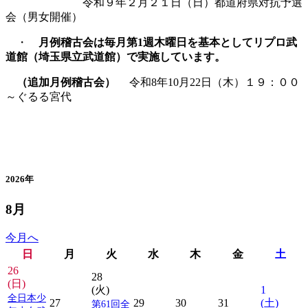
令和９年２月２１日（日）都道府県対抗予選
会（男女開催）
・
月例稽古会は毎月第1週木曜日を基本としてリプロ武
道館（埼玉県立武道館）で実施しています。
（追加月例稽古会）
令和8年10月22日（木）１９：００
～ぐるる宮代
カレンダー
2026年
8月
今月へ
日
月
火
水
木
金
土
26
28
(日)
(火)
1
全日本少
27
29
30
31
(土)
第61回全