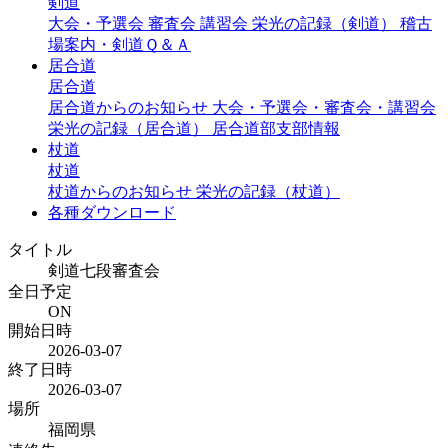
剣道
大会・予選会
審査会
講習会
栄光の記録（剣道）
稽古
場案内・剣道Ｑ＆Ａ
居合道
居合道
居合道からのお知らせ
大会・予選会・審査会・講習会
栄光の記録（居合道）
居合道部支部情報
杖道
杖道
杖道からのお知らせ
栄光の記録（杖道）
各種ダウンロード
タイトル
剣道七段審査会
全日予定
ON
開始日時
2026-03-07
終了日時
2026-03-07
場所
福岡県