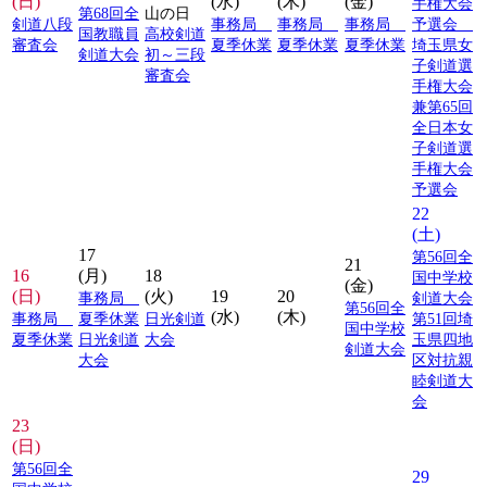
(日)
(水)
(木)
(金)
手権大会
第68回全
山の日
剣道八段
事務局
事務局
事務局
予選会
国教職員
高校剣道
審査会
夏季休業
夏季休業
夏季休業
埼玉県女
剣道大会
初～三段
子剣道選
審査会
手権大会
兼第65回
全日本女
子剣道選
手権大会
予選会
22
(土)
17
第56回全
21
16
(月)
18
国中学校
(金)
(日)
(火)
19
20
事務局
剣道大会
第56回全
(水)
(木)
事務局
夏季休業
日光剣道
第51回埼
国中学校
夏季休業
日光剣道
大会
玉県四地
剣道大会
大会
区対抗親
睦剣道大
会
23
(日)
第56回全
29