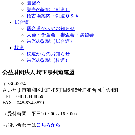
講習会
栄光の記録（剣道）
稽古場案内・剣道Ｑ＆Ａ
居合道
居合道からのお知らせ
大会・予選会・審査会・講習会
栄光の記録（居合道）
杖道
杖道からのお知らせ
栄光の記録（杖道）
公益財団法人 埼玉県剣道連盟
〒330-0074
さいたま市浦和区北浦和5丁目6番5号浦和合同庁舎4階
TEL：048-834-8869
FAX：048-834-8879
（受付時間 平日10：00～16：00）
お問い合わせは
こちらから