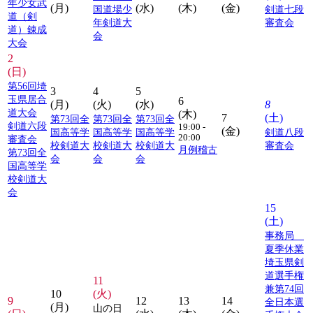
年少女武
(月)
(水)
(木)
(金)
国道場少
剣道七段
道（剣
年剣道大
審査会
道）錬成
会
大会
2
(日)
第56回埼
3
4
5
玉県居合
6
(月)
(火)
(水)
8
道大会
(木)
7
(土)
第73回全
第73回全
第73回全
剣道六段
19:00 -
(金)
国高等学
国高等学
国高等学
剣道八段
20:00
審査会
校剣道大
校剣道大
校剣道大
審査会
月例稽古
第73回全
会
会
会
国高等学
校剣道大
会
15
(土)
事務局
夏季休業
埼玉県剣
道選手権
11
兼第74回
10
(火)
9
12
13
14
全日本選
(月)
山の日