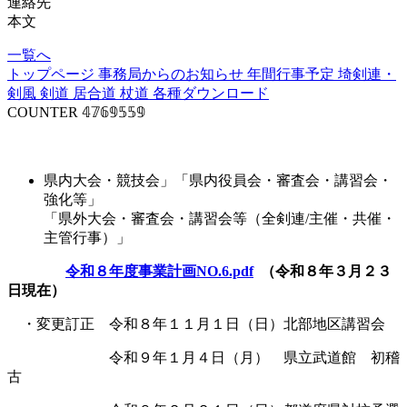
連絡先
本文
一覧へ
トップページ
事務局からのお知らせ
年間行事予定
埼剣連・
剣風
剣道
居合道
杖道
各種ダウンロード
COUNTER
𝟜𝟟𝟞𝟡𝟝𝟝𝟡
事業計画
県内大会・競技会」「県内役員会・審査会・講習会・
強化等」
「県外大会・審査会・講習会等（全剣連/主催・共催・
主管行事）」
令和８年度事業計画NO.6.pdf
（令和８年３月２３
日現在）
・変更訂正 令和８年１１月１日（日）北部地区講習会
令和９年１月４日（月） 県立武道館 初稽
古