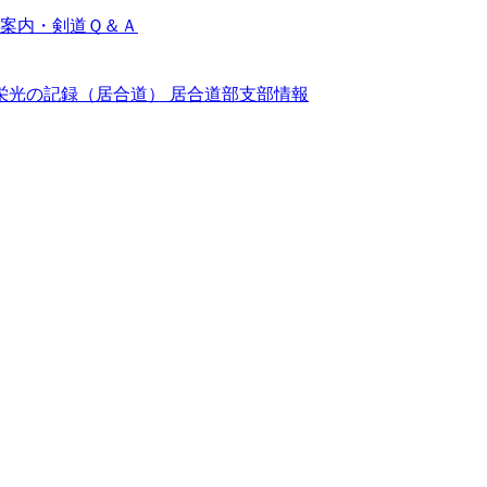
案内・剣道Ｑ＆Ａ
栄光の記録（居合道）
居合道部支部情報