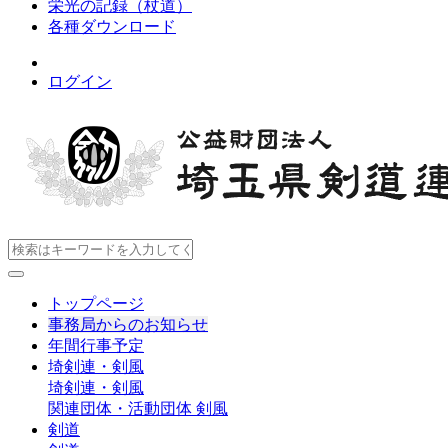
栄光の記録（杖道）
各種ダウンロード
ログイン
トップページ
事務局からのお知らせ
年間行事予定
埼剣連・剣風
埼剣連・剣風
関連団体・活動団体
剣風
剣道