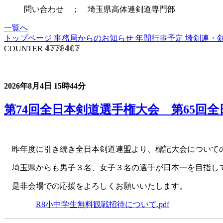
問い合わせ ； 埼玉県高体連剣道専門部
一覧へ
トップページ
事務局からのお知らせ
年間行事予定
埼剣連・
COUNTER
𝟜𝟟𝟟𝟠𝟜𝟘𝟟
事務局からのお知らせ
2026年8月4日
15時44分
第74回全日本剣道選手権大会 第65回
昨年度に引き続き全日本剣道連盟より、標記大会についての
埼玉県からも男子３名、女子３名の選手が日本一を目指し
是非会場での応援をよろしくお願いいたします。
R8小中学生無料観戦招待について.pdf