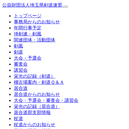
公益財団法人埼玉県剣道連盟
トップページ
事務局からのお知らせ
年間行事予定
埼剣連・剣風
関連団体・活動団体
剣風
剣道
大会・予選会
審査会
講習会
栄光の記録（剣道）
稽古場案内・剣道Ｑ＆Ａ
居合道
居合道からのお知らせ
大会・予選会・審査会・講習会
栄光の記録（居合道）
居合道部支部情報
杖道
杖道からのお知らせ