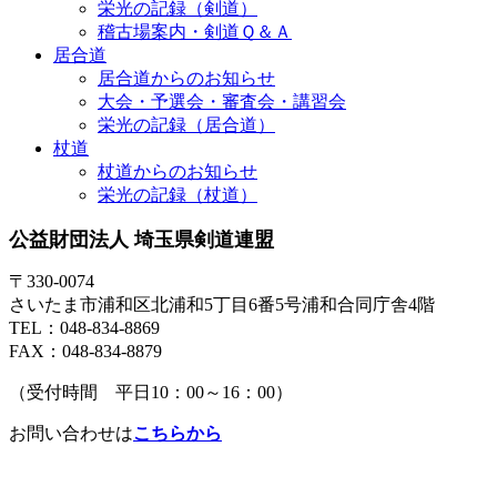
栄光の記録（剣道）
稽古場案内・剣道Ｑ＆Ａ
居合道
居合道からのお知らせ
大会・予選会・審査会・講習会
栄光の記録（居合道）
杖道
杖道からのお知らせ
栄光の記録（杖道）
公益財団法人 埼玉県剣道連盟
〒330-0074
さいたま市浦和区北浦和5丁目6番5号浦和合同庁舎4階
TEL：048-834-8869
FAX：048-834-8879
（受付時間 平日10：00～16：00）
お問い合わせは
こちらから