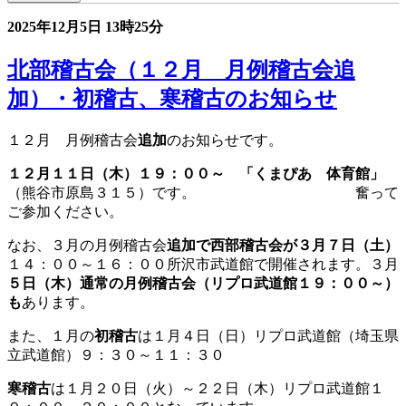
2025年12月5日
13時25分
北部稽古会（１２月 月例稽古会追
加）・初稽古、寒稽古のお知らせ
１２月 月例稽古会
追加
のお知らせです。
１２月１１日（木）１９：００～ 「くまぴあ 体育館」
（熊谷市原島３１５）です。 奮って
ご参加ください。
なお、３月の月例稽古会
追加で西部稽古会が３月７日（土）
１４：００～１６：００所沢市武道館で開催されます。３月
５日（木）通常の月例稽古会（リプロ武道館１９：００～）
も
あります。
また、１月の
初稽古
は１月４日（日）リプロ武道館（埼玉県
立武道館）９：３０～１１：３０
寒稽古
は１月２０日（火）～２２日（木）リプロ武道館１