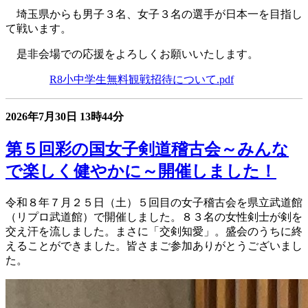
埼玉県からも男子３名、女子３名の選手が日本一を目指し
て戦います。
是非会場での応援をよろしくお願いいたします。
R8小中学生無料観戦招待について.pdf
2026年7月30日
13時44分
第５回彩の国女子剣道稽古会～みんな
で楽しく健やかに～開催しました！
令和８年７月２５日（土）５回目の女子稽古会を県立武道館
（リプロ武道館）で開催しました。８３名の女性剣士が剣を
交え汗を流しました。まさに「交剣知愛」。盛会のうちに終
えることができました。皆さまご参加ありがとうございまし
た。