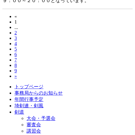
９：００～２０：００となっています。
«
1
...
2
3
4
5
6
7
8
9
»
トップページ
事務局からのお知らせ
年間行事予定
埼剣連・剣風
剣道
大会・予選会
審査会
講習会