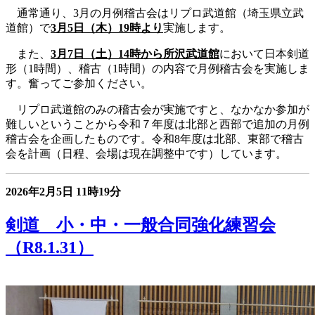
通常通り、3月の月例稽古会はリプロ武道館（埼玉県立武
道館）で
3月5日（木）19時より
実施します。
また、
3月7日（土）14時から所沢武道館
において日本剣道
形（1時間）、稽古（1時間）の内容で月例稽古会を実施しま
す。奮ってご参加ください。
リプロ武道館のみの稽古会が実施ですと、なかなか参加が
難しいということから令和７年度は北部と西部で追加の月例
稽古会を企画したものです。令和8年度は北部、東部で稽古
会を計画（日程、会場は現在調整中です）しています。
2026年2月5日
11時19分
剣道 小・中・一般合同強化練習会
（R8.1.31）