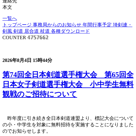
連絡先
本文
一覧へ
トップページ
事務局からのお知らせ
年間行事予定
埼剣連・
剣風
剣道
居合道
杖道
各種ダウンロード
COUNTER
𝟜𝟟𝟝𝟟𝟞𝟞𝟚
事務局からのお知らせ
2026年8月4日
15時44分
第74回全日本剣道選手権大会 第65回全
日本女子剣道選手権大会 小中学生無料
観戦のご招待について
昨年度に引き続き全日本剣道連盟より、標記大会について
の小・中学生を対象に無料招待を実施することになりました
のでお知らせします。