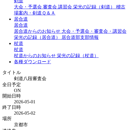
剣道
大会・予選会
審査会
講習会
栄光の記録（剣道）
稽古
場案内・剣道Ｑ＆Ａ
居合道
居合道
居合道からのお知らせ
大会・予選会・審査会・講習会
栄光の記録（居合道）
居合道部支部情報
杖道
杖道
杖道からのお知らせ
栄光の記録（杖道）
各種ダウンロード
タイトル
剣道八段審査会
全日予定
ON
開始日時
2026-05-01
終了日時
2026-05-02
場所
京都市