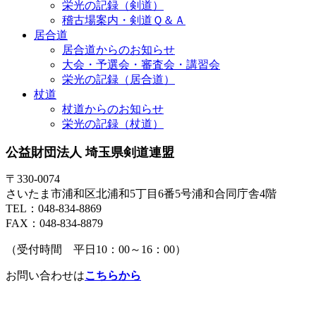
栄光の記録（剣道）
稽古場案内・剣道Ｑ＆Ａ
居合道
居合道からのお知らせ
大会・予選会・審査会・講習会
栄光の記録（居合道）
杖道
杖道からのお知らせ
栄光の記録（杖道）
公益財団法人 埼玉県剣道連盟
〒330-0074
さいたま市浦和区北浦和5丁目6番5号浦和合同庁舎4階
TEL：048-834-8869
FAX：048-834-8879
（受付時間 平日10：00～16：00）
お問い合わせは
こちらから