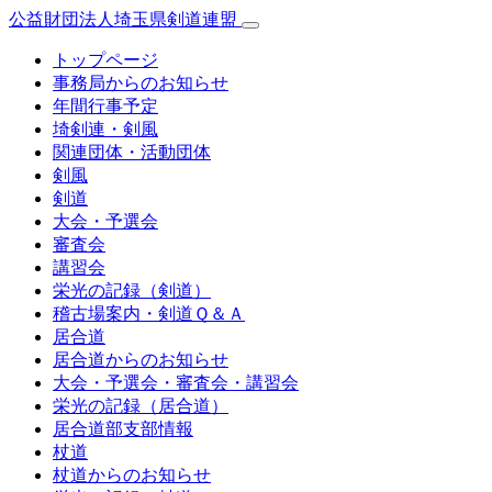
公益財団法人埼玉県剣道連盟
トップページ
事務局からのお知らせ
年間行事予定
埼剣連・剣風
関連団体・活動団体
剣風
剣道
大会・予選会
審査会
講習会
栄光の記録（剣道）
稽古場案内・剣道Ｑ＆Ａ
居合道
居合道からのお知らせ
大会・予選会・審査会・講習会
栄光の記録（居合道）
居合道部支部情報
杖道
杖道からのお知らせ