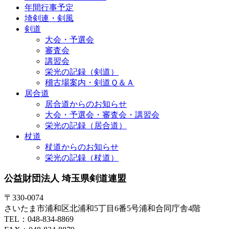
年間行事予定
埼剣連・剣風
剣道
大会・予選会
審査会
講習会
栄光の記録（剣道）
稽古場案内・剣道Ｑ＆Ａ
居合道
居合道からのお知らせ
大会・予選会・審査会・講習会
栄光の記録（居合道）
杖道
杖道からのお知らせ
栄光の記録（杖道）
公益財団法人 埼玉県剣道連盟
〒330-0074
さいたま市浦和区北浦和5丁目6番5号浦和合同庁舎4階
TEL：048-834-8869