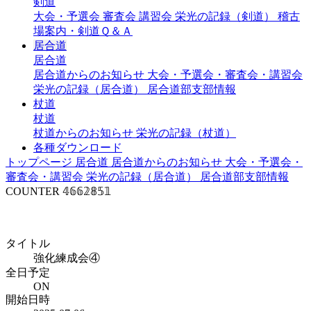
剣道
大会・予選会
審査会
講習会
栄光の記録（剣道）
稽古
場案内・剣道Ｑ＆Ａ
居合道
居合道
居合道からのお知らせ
大会・予選会・審査会・講習会
栄光の記録（居合道）
居合道部支部情報
杖道
杖道
杖道からのお知らせ
栄光の記録（杖道）
各種ダウンロード
トップページ
居合道
居合道からのお知らせ
大会・予選会・
審査会・講習会
栄光の記録（居合道）
居合道部支部情報
COUNTER
𝟜𝟞𝟞𝟚𝟠𝟝𝟙
年間行事予定（居合道）
タイトル
強化練成会④
全日予定
ON
開始日時