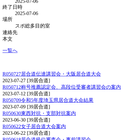
2025-07-06
終了日時
2025-07-06
場所
スポ総多目的室
連絡先
本文
一覧へ
居合道からのお知らせ
R050727居合道伝達講習会・大阪居合道大会
2023-07-27
[39居合道]
R050712称号推薦認定会、高段位受審者講習会の案内
2023-07-12
[39居合道]
R050709令和5年度埼玉県居合道大会結果
2023-07-09
[39居合道]
R050630東西対抗・支部対抗案内
2023-06-30
[39居合道]
R050622女子居合道大会案内
2023-06-22
[39居合道]
R050618居合道級位審査会・事前講習会