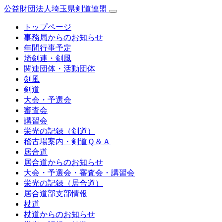
公益財団法人埼玉県剣道連盟
トップページ
事務局からのお知らせ
年間行事予定
埼剣連・剣風
関連団体・活動団体
剣風
剣道
大会・予選会
審査会
講習会
栄光の記録（剣道）
稽古場案内・剣道Ｑ＆Ａ
居合道
居合道からのお知らせ
大会・予選会・審査会・講習会
栄光の記録（居合道）
居合道部支部情報
杖道
杖道からのお知らせ