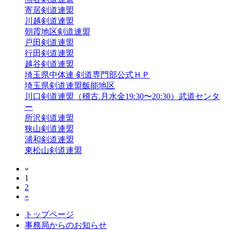
寄居剣道連盟
川越剣道連盟
朝霞地区剣道連盟
戸田剣道連盟
行田剣道連盟
越谷剣道連盟
埼玉県中体連 剣道専門部公式ＨＰ
埼玉県剣道連盟飯能地区
川口剣道連盟（稽古.月水金19:30〜20:30）武道センタ
ー
所沢剣道連盟
狭山剣道連盟
浦和剣道連盟
東松山剣道連盟
«
1
2
»
トップページ
事務局からのお知らせ