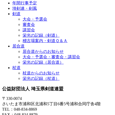
年間行事予定
埼剣連・剣風
剣道
大会・予選会
審査会
講習会
栄光の記録（剣道）
稽古場案内・剣道Ｑ＆Ａ
居合道
居合道からのお知らせ
大会・予選会・審査会・講習会
栄光の記録（居合道）
杖道
杖道からのお知らせ
栄光の記録（杖道）
公益財団法人 埼玉県剣道連盟
〒330-0074
さいたま市浦和区北浦和5丁目6番5号浦和合同庁舎4階
TEL：048-834-8869
FAX：048-834-8879