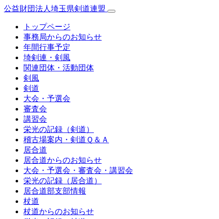
公益財団法人埼玉県剣道連盟
トップページ
事務局からのお知らせ
年間行事予定
埼剣連・剣風
関連団体・活動団体
剣風
剣道
大会・予選会
審査会
講習会
栄光の記録（剣道）
稽古場案内・剣道Ｑ＆Ａ
居合道
居合道からのお知らせ
大会・予選会・審査会・講習会
栄光の記録（居合道）
居合道部支部情報
杖道
杖道からのお知らせ