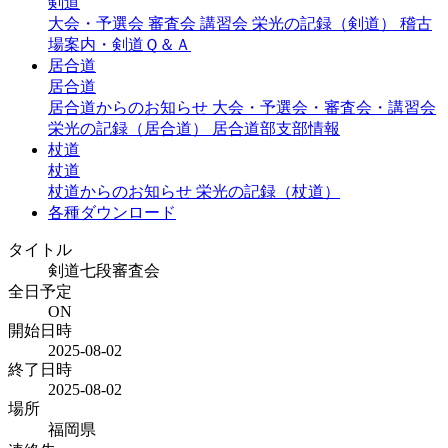
剣道
大会・予選会
審査会
講習会
栄光の記録（剣道）
稽古
場案内・剣道Ｑ＆Ａ
居合道
居合道
居合道からのお知らせ
大会・予選会・審査会・講習会
栄光の記録（居合道）
居合道部支部情報
杖道
杖道
杖道からのお知らせ
栄光の記録（杖道）
各種ダウンロード
タイトル
剣道七段審査会
全日予定
ON
開始日時
2025-08-02
終了日時
2025-08-02
場所
福岡県