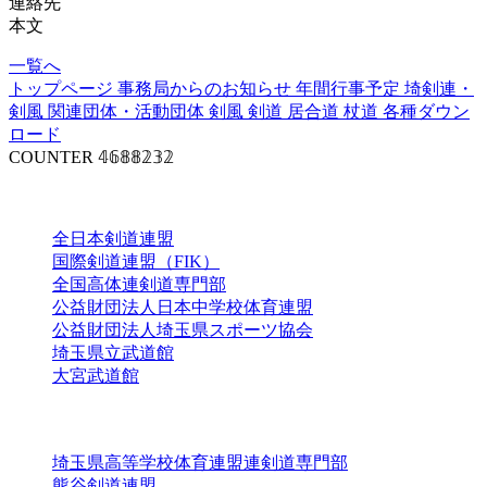
連絡先
本文
一覧へ
トップページ
事務局からのお知らせ
年間行事予定
埼剣連・
剣風
関連団体・活動団体
剣風
剣道
居合道
杖道
各種ダウン
ロード
COUNTER
𝟜𝟞𝟠𝟠𝟚𝟛𝟚
関連団体
全日本剣道連盟
国際剣道連盟（FIK）
全国高体連剣道専門部
公益財団法人日本中学校体育連盟
公益財団法人埼玉県スポーツ協会
埼玉県立武道館
大宮武道館
活動団体
埼玉県高等学校体育連盟連剣道専門部
熊谷剣道連盟