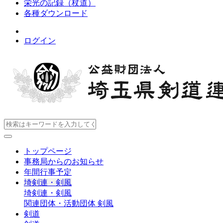
栄光の記録（杖道）
各種ダウンロード
ログイン
トップページ
事務局からのお知らせ
年間行事予定
埼剣連・剣風
埼剣連・剣風
関連団体・活動団体
剣風
剣道