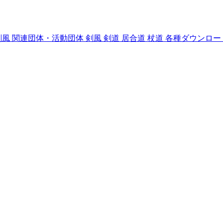
剣風
関連団体・活動団体
剣風
剣道
居合道
杖道
各種ダウンロー