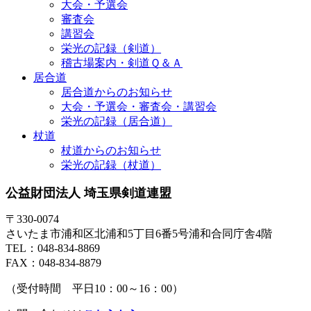
大会・予選会
審査会
講習会
栄光の記録（剣道）
稽古場案内・剣道Ｑ＆Ａ
居合道
居合道からのお知らせ
大会・予選会・審査会・講習会
栄光の記録（居合道）
杖道
杖道からのお知らせ
栄光の記録（杖道）
公益財団法人 埼玉県剣道連盟
〒330-0074
さいたま市浦和区北浦和5丁目6番5号浦和合同庁舎4階
TEL：048-834-8869
FAX：048-834-8879
（受付時間 平日10：00～16：00）