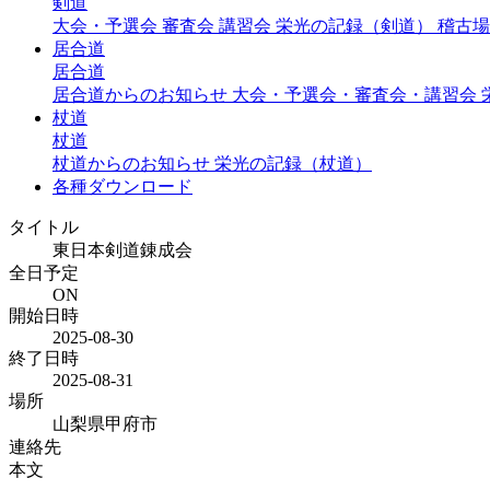
剣道
大会・予選会
審査会
講習会
栄光の記録（剣道）
稽古場
居合道
居合道
居合道からのお知らせ
大会・予選会・審査会・講習会
杖道
杖道
杖道からのお知らせ
栄光の記録（杖道）
各種ダウンロード
タイトル
東日本剣道錬成会
全日予定
ON
開始日時
2025-08-30
終了日時
2025-08-31
場所
山梨県甲府市
連絡先
本文