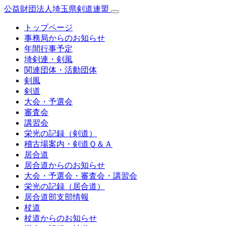
公益財団法人埼玉県剣道連盟
トップページ
事務局からのお知らせ
年間行事予定
埼剣連・剣風
関連団体・活動団体
剣風
剣道
大会・予選会
審査会
講習会
栄光の記録（剣道）
稽古場案内・剣道Ｑ＆Ａ
居合道
居合道からのお知らせ
大会・予選会・審査会・講習会
栄光の記録（居合道）
居合道部支部情報
杖道
杖道からのお知らせ