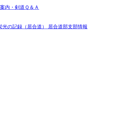
案内・剣道Ｑ＆Ａ
栄光の記録（居合道）
居合道部支部情報