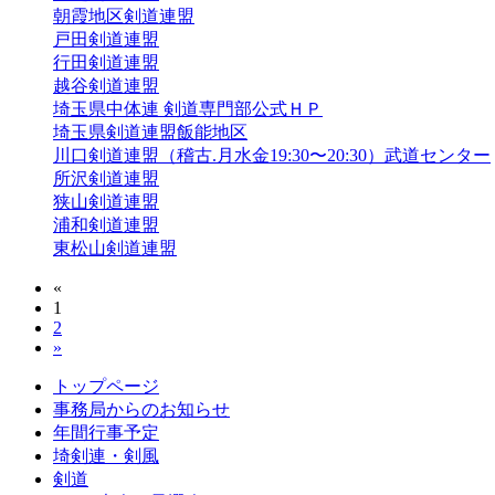
朝霞地区剣道連盟
戸田剣道連盟
行田剣道連盟
越谷剣道連盟
埼玉県中体連 剣道専門部公式ＨＰ
埼玉県剣道連盟飯能地区
川口剣道連盟（稽古.月水金19:30〜20:30）武道センター
所沢剣道連盟
狭山剣道連盟
浦和剣道連盟
東松山剣道連盟
«
1
2
»
トップページ
事務局からのお知らせ
年間行事予定
埼剣連・剣風
剣道