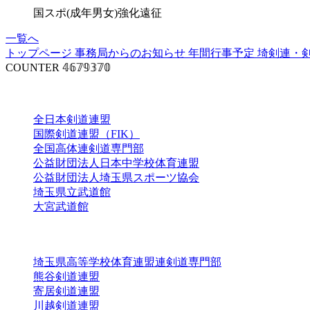
国スポ(成年男女)強化遠征
一覧へ
トップページ
事務局からのお知らせ
年間行事予定
埼剣連・
COUNTER
𝟜𝟞𝟟𝟡𝟛𝟟𝟘
関連団体
全日本剣道連盟
国際剣道連盟（FIK）
全国高体連剣道専門部
公益財団法人日本中学校体育連盟
公益財団法人埼玉県スポーツ協会
埼玉県立武道館
大宮武道館
活動団体
埼玉県高等学校体育連盟連剣道専門部
熊谷剣道連盟
寄居剣道連盟
川越剣道連盟