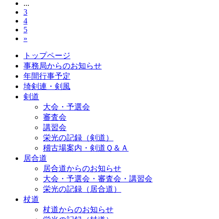
...
3
4
5
»
トップページ
事務局からのお知らせ
年間行事予定
埼剣連・剣風
剣道
大会・予選会
審査会
講習会
栄光の記録（剣道）
稽古場案内・剣道Ｑ＆Ａ
居合道
居合道からのお知らせ
大会・予選会・審査会・講習会
栄光の記録（居合道）
杖道
杖道からのお知らせ