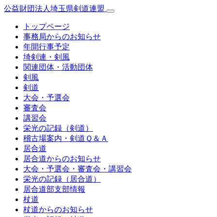
公益財団法人埼玉県剣道連盟
トップページ
事務局からのお知らせ
年間行事予定
埼剣連・剣風
関連団体・活動団体
剣風
剣道
大会・予選会
審査会
講習会
栄光の記録（剣道）
稽古場案内・剣道Ｑ＆Ａ
居合道
居合道からのお知らせ
大会・予選会・審査会・講習会
栄光の記録（居合道）
居合道部支部情報
杖道
杖道からのお知らせ