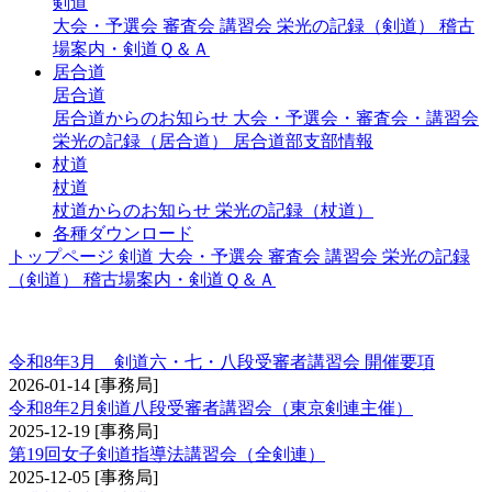
剣道
大会・予選会
審査会
講習会
栄光の記録（剣道）
稽古
場案内・剣道Ｑ＆Ａ
居合道
居合道
居合道からのお知らせ
大会・予選会・審査会・講習会
栄光の記録（居合道）
居合道部支部情報
杖道
杖道
杖道からのお知らせ
栄光の記録（杖道）
各種ダウンロード
トップページ
剣道
大会・予選会
審査会
講習会
栄光の記録
（剣道）
稽古場案内・剣道Ｑ＆Ａ
講習会（剣道）
令和8年3月 剣道六・七・八段受審者講習会 開催要項
2026-01-14
[事務局]
令和8年2月剣道八段受審者講習会（東京剣連主催）
2025-12-19
[事務局]
第19回女子剣道指導法講習会（全剣連）
2025-12-05
[事務局]