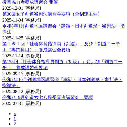
授業協力者養成講習会 開催
2025-12-01
[事務局]
第30回女子剣道審判法講習会要項（全剣連主催）
2025-11-04
[事務局]
令和8年1月剣道地区講習会「講話・日本剣道形・審判法・指
導法」
2025-11-25
[事務局]
第１６１回「社会体育指導員（剣道）」及び「剣道コーチ
Ⅰ（専門科目）」養成講習会要項
2025-11-14
[事務局]
第158回「社会体育指導員剣道（初級）」および「剣道コー
チⅠ」養成講習会要項
2025-09-17
[事務局]
令和7年10月剣道地区講習会「講話・日本剣道形・審判法・
指導法」
2025-08-12
[事務局]
令和7年9月剣道六七八段受審者講習会 要項
2025-07-31
[事務局]
«
1
2