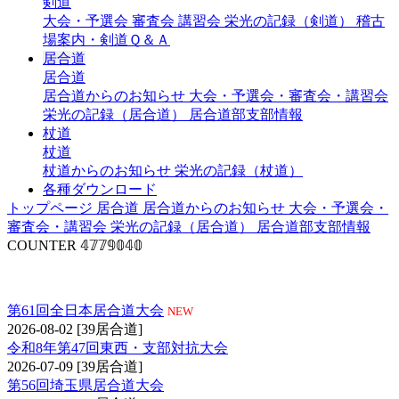
剣道
大会・予選会
審査会
講習会
栄光の記録（剣道）
稽古
場案内・剣道Ｑ＆Ａ
居合道
居合道
居合道からのお知らせ
大会・予選会・審査会・講習会
栄光の記録（居合道）
居合道部支部情報
杖道
杖道
杖道からのお知らせ
栄光の記録（杖道）
各種ダウンロード
トップページ
居合道
居合道からのお知らせ
大会・予選会・
審査会・講習会
栄光の記録（居合道）
居合道部支部情報
COUNTER
𝟜𝟟𝟟𝟡𝟘𝟜𝟘
大会・予選会（居合道）
第61回全日本居合道大会
NEW
2026-08-02
[39居合道]
令和8年第47回東西・支部対抗大会
2026-07-09
[39居合道]
第56回埼玉県居合道大会