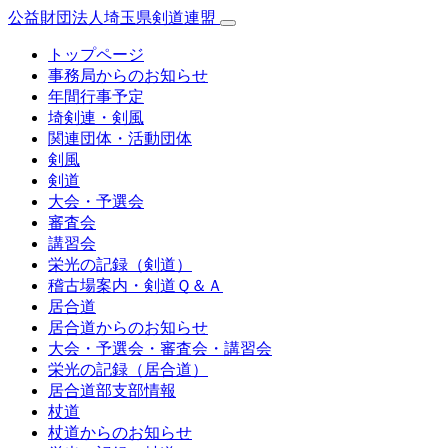
公益財団法人埼玉県剣道連盟
トップページ
事務局からのお知らせ
年間行事予定
埼剣連・剣風
関連団体・活動団体
剣風
剣道
大会・予選会
審査会
講習会
栄光の記録（剣道）
稽古場案内・剣道Ｑ＆Ａ
居合道
居合道からのお知らせ
大会・予選会・審査会・講習会
栄光の記録（居合道）
居合道部支部情報
杖道
杖道からのお知らせ