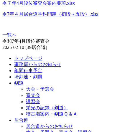
令７年4月段位審査会案内要項.xlsx
令7年４月居合道学科問題（初段～五段）.xlsx
一覧へ
令和7年4月段位審査会
2025-02-10
[39居合道]
トップページ
事務局からのお知らせ
年間行事予定
埼剣連・剣風
剣道
大会・予選会
審査会
講習会
栄光の記録（剣道）
稽古場案内・剣道Ｑ＆Ａ
居合道
居合道からのお知らせ