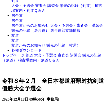
剣道
大会・予選会
審査会
講習会
栄光の記録（剣道）
稽古
場案内・剣道Ｑ＆Ａ
居合道
居合道
居合道からのお知らせ
大会・予選会・審査会・講習会
栄光の記録（居合道）
居合道部支部情報
杖道
杖道
杖道からのお知らせ
栄光の記録（杖道）
各種ダウンロード
トップページ
剣道
大会・予選会
審査会
講習会
栄光の記録
（剣道）
稽古場案内・剣道Ｑ＆Ａ
大会・予選会（剣道）
令和８年２月 全日本都道府県対抗剣道
優勝大会予選会
2025年12月18日 09時56分 [事務局]