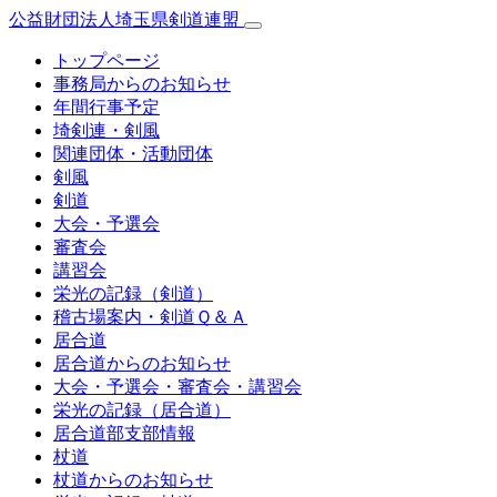
公益財団法人埼玉県剣道連盟
トップページ
事務局からのお知らせ
年間行事予定
埼剣連・剣風
関連団体・活動団体
剣風
剣道
大会・予選会
審査会
講習会
栄光の記録（剣道）
稽古場案内・剣道Ｑ＆Ａ
居合道
居合道からのお知らせ
大会・予選会・審査会・講習会
栄光の記録（居合道）
居合道部支部情報
杖道
杖道からのお知らせ