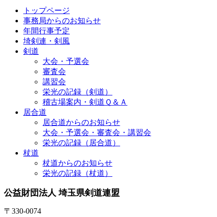
トップページ
事務局からのお知らせ
年間行事予定
埼剣連・剣風
剣道
大会・予選会
審査会
講習会
栄光の記録（剣道）
稽古場案内・剣道Ｑ＆Ａ
居合道
居合道からのお知らせ
大会・予選会・審査会・講習会
栄光の記録（居合道）
杖道
杖道からのお知らせ
栄光の記録（杖道）
公益財団法人 埼玉県剣道連盟
〒330-0074