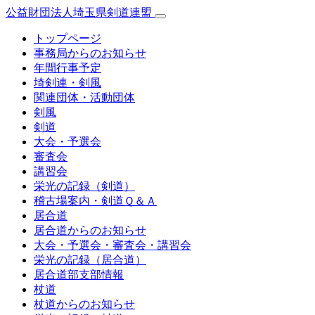
公益財団法人埼玉県剣道連盟
トップページ
事務局からのお知らせ
年間行事予定
埼剣連・剣風
関連団体・活動団体
剣風
剣道
大会・予選会
審査会
講習会
栄光の記録（剣道）
稽古場案内・剣道Ｑ＆Ａ
居合道
居合道からのお知らせ
大会・予選会・審査会・講習会
栄光の記録（居合道）
居合道部支部情報
杖道
杖道からのお知らせ