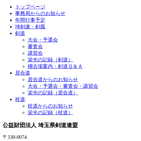
トップページ
事務局からのお知らせ
年間行事予定
埼剣連・剣風
剣道
大会・予選会
審査会
講習会
栄光の記録（剣道）
稽古場案内・剣道Ｑ＆Ａ
居合道
居合道からのお知らせ
大会・予選会・審査会・講習会
栄光の記録（居合道）
杖道
杖道からのお知らせ
栄光の記録（杖道）
公益財団法人 埼玉県剣道連盟
〒330-0074