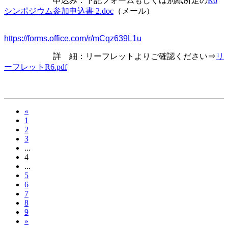
申込み：下記フォームもしくは別紙所定の
R6
シンポジウム参加申込書 2.doc
（メール）
https://forms.office.com/r/mCqz639L1u
詳 細：リーフレットよりご確認ください⇒
リ
ーフレットR6.pdf
«
1
2
3
...
4
...
5
6
7
8
9
»