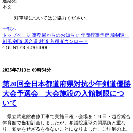
連絡先
本文
駐車場についてはご協力ください。
一覧へ
トップページ
事務局からのお知らせ
年間行事予定
埼剣連・
剣風
剣道
居合道
杖道
各種ダウンロード
COUNTER
𝟜𝟟𝟠𝟜𝟙𝟠𝟠
事務局からのお知らせ
2025年7月3日
09時54分
第20回全日本都道府県対抗少年剣道優勝
大会予選会 大会施設の入館制限につ
いて
県立武道館改修工事で実施日程・会場を１９日・越谷総合
体育館で当初計画しましたが、参議院選挙の開票所と重な
り、変更をせざるを得ないことになりました。ご理解の上、