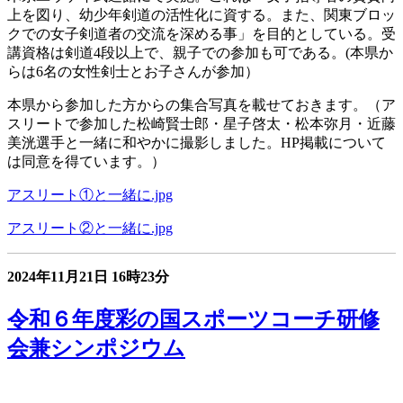
上を図り、幼少年剣道の活性化に資する。また、関東ブロッ
クでの女子剣道者の交流を深める事」を目的としている。受
講資格は剣道4段以上で、親子での参加も可である。(本県か
らは6名の女性剣士とお子さんが参加）
本県から参加した方からの集合写真を載せておきます。（ア
スリートで参加した松崎賢士郎・星子啓太・松本弥月・近藤
美洸選手と一緒に和やかに撮影しました。HP掲載について
は同意を得ています。）
アスリート①と一緒に.jpg
アスリート②と一緒に.jpg
2024年11月21日
16時23分
令和６年度彩の国スポーツコーチ研修
会兼シンポジウム