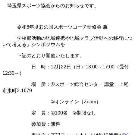
埼玉県スポーツ協会からの
お知らせです。
令和
6
年度彩の国スポーツコーチ研修会
兼
「学校部活動の地域連携や地域クラブ活動への移行につ
いて考える」シンポジウムを
下記のとおり開催いたします。
日 時：
12
月
22
日（日）
13:00
～
17:00
（受付
12:30
～）
場 所：
①
スポーツ総合センター
講堂 上尾
市東町
3
‐
1679
②
オンライン（
Zoom
）
定 員：
①100
名
②
制限なし
参加費：無料