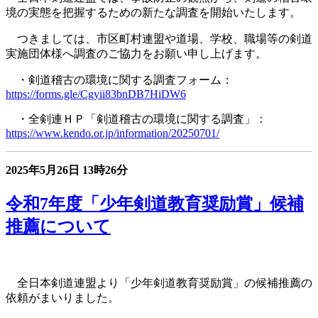
境の実態を把握するための新たな調査を開始いたします。
つきましては、市区町村連盟や道場、学校、職場等の剣道
実施団体様へ調査のご協力をお願い申し上げます。
・剣道稽古の環境に関する調査フォーム
：
https://forms.gle/Cgyii83bnDB7HiDW6
・全剣連ＨＰ「剣道稽古の環境に関する調査」
：
https://www.kendo.or.jp/information/20250701/
2025年5月26日
13時26分
令和7年度「少年剣道教育奨励賞」候補
推薦について
全日本剣道連盟より「少年剣道教育奨励賞」の候補推薦の
依頼がまいりました。