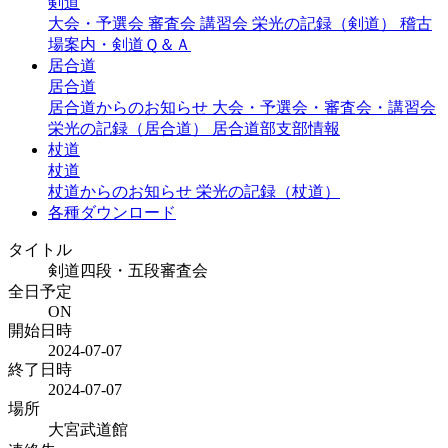
剣道
大会・予選会
審査会
講習会
栄光の記録（剣道）
稽古
場案内・剣道Ｑ＆Ａ
居合道
居合道
居合道からのお知らせ
大会・予選会・審査会・講習会
栄光の記録（居合道）
居合道部支部情報
杖道
杖道
杖道からのお知らせ
栄光の記録（杖道）
各種ダウンロード
タイトル
剣道四段・五段審査会
全日予定
ON
開始日時
2024-07-07
終了日時
2024-07-07
場所
大宮武道館