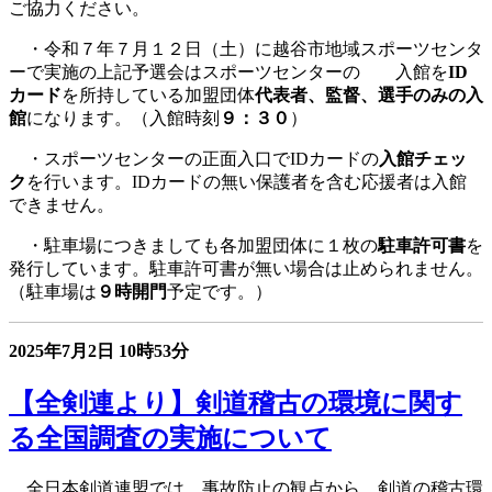
ご協力ください。
・令和７年７月１２日（土）に越谷市地域スポーツセンタ
ーで実施の上記予選会はスポーツセンターの 入館を
ID
カード
を所持している加盟団体
代表者、監督、選手のみの入
館
になります。（入館時刻
９：３０
）
・スポーツセンターの正面入口でIDカードの
入館チェッ
ク
を行います。IDカードの無い保護者を含む応援者は入館
できません。
・駐車場につきましても各加盟団体に１枚の
駐車許可書
を
発行しています。駐車許可書が無い場合は止められません。
（駐車場は
９時開門
予定です。）
2025年7月2日
10時53分
【全剣連より】剣道稽古の環境に関す
る全国調査の実施について
全日本剣道連盟では、事故防止の観点から、剣道の稽古環