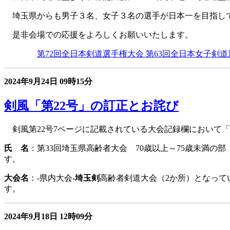
埼玉県からも男子３名、女子３名の選手が日本一を目指し
是非会場での応援をよろしくお願いいたします。
第72回全日本剣道選手権大会 第63回全日本女子剣道
2024年9月24日
09時15分
剣風「第22号」の訂正とお詫び
剣風第22号7ページに記載されている大会記録欄において「
氏 名
：第33回埼玉県高齢者大会 70歳以上～75歳未満の部
す。
大会名
：-県内大会-
埼玉剣
高齢者剣道大会（2か所）となって
す
2024年9月18日
12時09分