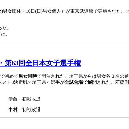
(土)男女団体・10日(日)男女個人）が東京武道館で実施された
なった。 男子個人は岩田(熊谷）
った。
・第63回全日本女子選手権
館で初めて
男女同時
で開催された。埼玉県からは男女各３名の選
ベスト8決定戦で
埼玉県４選手が
全試合場で展開
された。応援側
スト16 伊藤 初戦敗退
スト16 中村 初戦敗退