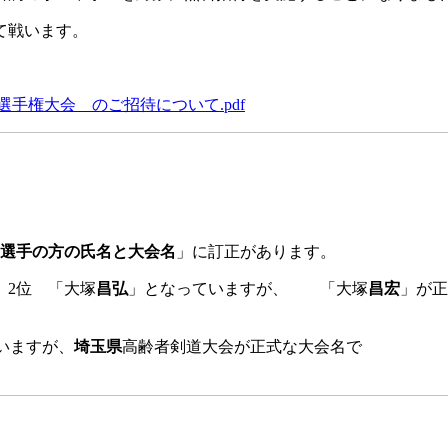
て戦います。
選手権大会 のご招待について.pdf
選手の方の氏名と大会名
」に訂正があります。
 2位 「大塚
昌弘
」となっていますが、 「大塚
昌宏
」が正
いますが、
埼玉県
高齢者剣道大会が正式な大会名で
。