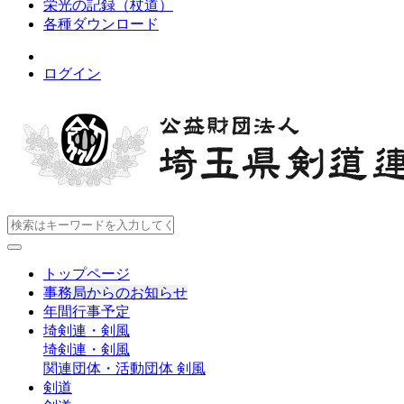
栄光の記録（杖道）
各種ダウンロード
ログイン
トップページ
事務局からのお知らせ
年間行事予定
埼剣連・剣風
埼剣連・剣風
関連団体・活動団体
剣風
剣道