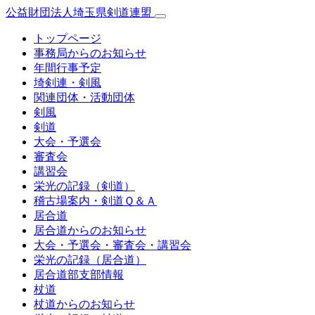
公益財団法人埼玉県剣道連盟
トップページ
事務局からのお知らせ
年間行事予定
埼剣連・剣風
関連団体・活動団体
剣風
剣道
大会・予選会
審査会
講習会
栄光の記録（剣道）
稽古場案内・剣道Ｑ＆Ａ
居合道
居合道からのお知らせ
大会・予選会・審査会・講習会
栄光の記録（居合道）
居合道部支部情報
杖道
杖道からのお知らせ