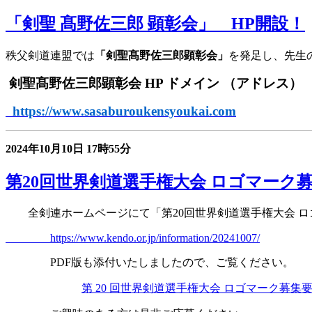
「剣聖 髙野佐三郎 顕彰会」 HP開設！
秩父剣道連盟では
「剣聖髙野佐三郎顕彰会」
を発足し、先生
剣聖髙野佐三郎顕彰会
HP
ドメイン （アドレス）
https://www.sasaburoukensyoukai.com
2024年10月10日
17時55分
第20回世界剣道選手権大会 ロゴマーク
全剣連
ホームページにて「第
20
回世界剣道選手権大会 
https://www.kendo.or.jp/information/20241007/
PDF
版も添付いたしましたので、ご覧ください。
第 20 回世界剣道選手権大会 ロゴマーク募集要項