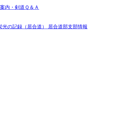
案内・剣道Ｑ＆Ａ
栄光の記録（居合道）
居合道部支部情報