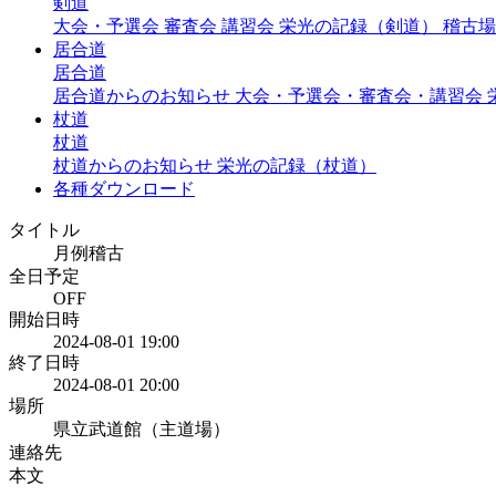
剣道
大会・予選会
審査会
講習会
栄光の記録（剣道）
稽古場
居合道
居合道
居合道からのお知らせ
大会・予選会・審査会・講習会
杖道
杖道
杖道からのお知らせ
栄光の記録（杖道）
各種ダウンロード
タイトル
月例稽古
全日予定
OFF
開始日時
2024-08-01 19:00
終了日時
2024-08-01 20:00
場所
県立武道館（主道場）
連絡先
本文