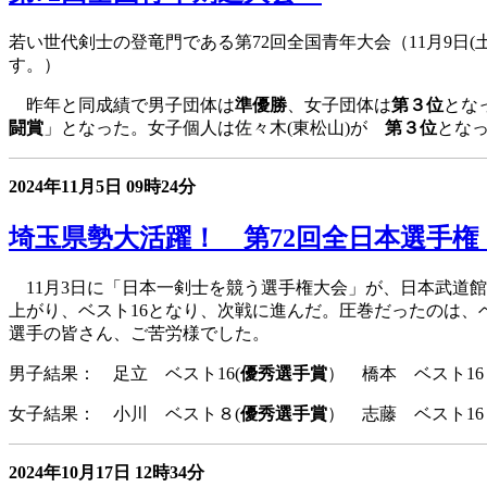
若い世代剣士の登竜門である第72回全国青年大会（11月9日
す。）
昨年と同成績で男子団体は
準優勝
、女子団体は
第３位
と
闘賞
」となった。女子個人は佐々木(東松山)が
第３位
とな
2024年11月5日
09時24分
埼玉県勢大活躍！ 第72回全日本選手権
11月3日に「日本一剣士を競う選手権大会」が、日本武道
上がり、ベスト16となり、次戦に進んだ。圧巻だったのは、
選手の皆さん、ご苦労様でした。
男子結果： 足立 ベスト16(
優秀選手賞
） 橋本 ベ
女子結果： 小川 ベスト８(
優秀選手賞
） 志藤 ベ
2024年10月17日
12時34分