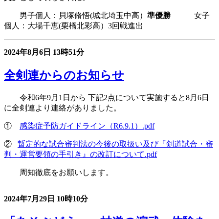
男子個人：貝塚脩悟(城北埼玉中高）
準優勝
女子
個人：大場千恵(栗橋北彩高）3回戦進出
2024年8月6日
13時51分
全剣連からのお知らせ
令和6年9月1日から 下記2点について実施すると8月6日
に全剣連より連絡がありました。
①
感染症予防ガイドライン（R6.9.1）.pdf
②
暫定的な試合審判法の今後の取扱い及び『剣道試合・審
判・運営要領の手引き』の改訂について.pdf
周知徹底をお願いします。
2024年7月29日
10時10分