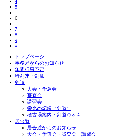
4
5
...
6
...
7
8
9
»
トップページ
事務局からのお知らせ
年間行事予定
埼剣連・剣風
剣道
大会・予選会
審査会
講習会
栄光の記録（剣道）
稽古場案内・剣道Ｑ＆Ａ
居合道
居合道からのお知らせ
大会・予選会・審査会・講習会