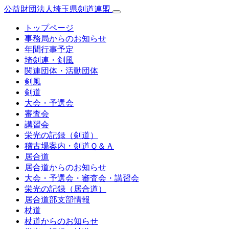
公益財団法人埼玉県剣道連盟
トップページ
事務局からのお知らせ
年間行事予定
埼剣連・剣風
関連団体・活動団体
剣風
剣道
大会・予選会
審査会
講習会
栄光の記録（剣道）
稽古場案内・剣道Ｑ＆Ａ
居合道
居合道からのお知らせ
大会・予選会・審査会・講習会
栄光の記録（居合道）
居合道部支部情報
杖道
杖道からのお知らせ