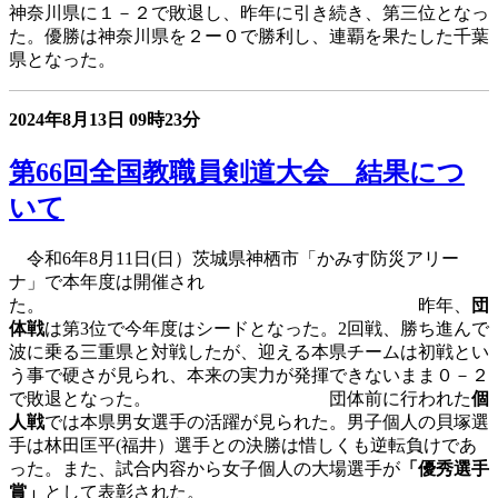
神奈川県に１－２で敗退し、昨年に引き続き、第三位となっ
た。優勝は神奈川県を２ー０で勝利し、連覇を果たした千葉
県となった。
2024年8月13日
09時23分
第66回全国教職員剣道大会 結果につ
いて
令和6年8月11日(日）茨城県神栖市「かみす防災アリー
ナ」で本年度は開催され
た。 昨年、
団
体戦
は第3位で今年度はシードとなった。2回戦、勝ち進んで
波に乗る三重県と対戦したが、迎える本県チームは初戦とい
う事で硬さが見られ、本来の実力が発揮できないまま０－２
で敗退となった。 団体前に行われた
個
人戦
では本県男女選手の活躍が見られた。男子個人の貝塚選
手は林田匡平(福井）選手との決勝は惜しくも逆転負けであ
った。また、試合内容から女子個人の大場選手が
「優秀選手
賞」
として表彰された。