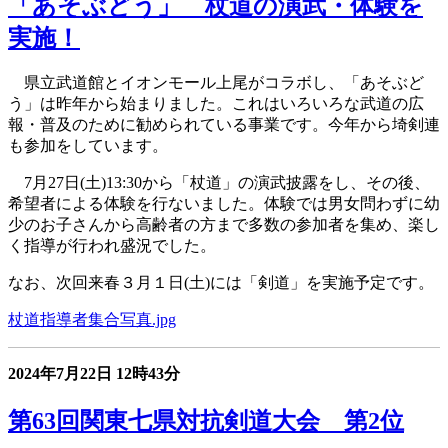
「あそぶどう」 杖道の演武・体験を
実施！
県立武道館とイオンモール上尾がコラボし、「あそぶど
う」は昨年から始まりました。これはいろいろな武道の広
報・普及のために勧められている事業です。
今年から埼剣連
も参加をしています。
7月27日(土)13:30から「杖道」の演武披露をし、その後、
希望者による体験を行ないました。体験では
男女問わずに
幼
少のお子さんから高齢者の方まで多数の参加者を集め、楽し
く指導が行われ盛況でした。
なお、次回来春３月１日(土)には「剣道」を実施予定です。
杖道指導者集合写真.jpg
2024年7月22日
12時43分
第63回関東七県対抗剣道大会 第2位