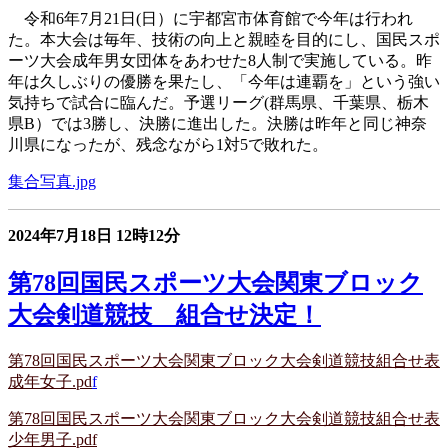
令和6年7月21日(日）に宇都宮市体育館で今年は行われ
た。本大会は毎年、技術の向上と親睦を目的にし、国民スポ
ーツ大会成年男女団体をあわせた8人制で実施している。昨
年は久しぶりの優勝を果たし、「今年は連覇を」という強い
気持ちで試合に臨んだ。予選リーグ(群馬県、千葉県、栃木
県B）では3勝し、決勝に進出した。決勝は
昨年と同じ神奈
川県になったが、残念ながら1対5で敗れた。
集合写真.jpg
2024年7月18日
12時12分
第78回国民スポーツ大会関東ブロック
大会剣道競技 組合せ決定！
第78回国民スポーツ大会関東ブロック大会剣道競技組合せ表
成年女子.pd
f
第78回国民スポーツ大会関東ブロック大会剣道競技組合せ表
少年男子.pdf