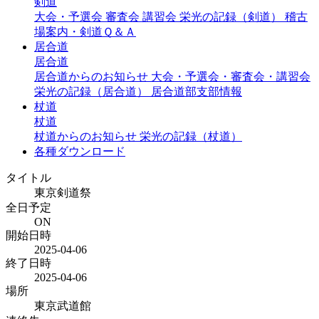
剣道
大会・予選会
審査会
講習会
栄光の記録（剣道）
稽古
場案内・剣道Ｑ＆Ａ
居合道
居合道
居合道からのお知らせ
大会・予選会・審査会・講習会
栄光の記録（居合道）
居合道部支部情報
杖道
杖道
杖道からのお知らせ
栄光の記録（杖道）
各種ダウンロード
タイトル
東京剣道祭
全日予定
ON
開始日時
2025-04-06
終了日時
2025-04-06
場所
東京武道館