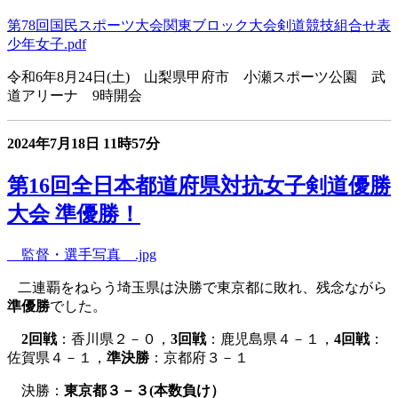
第78回国民スポーツ大会関東ブロック大会剣道競技組合せ表
少年女子.pdf
令和6年8月24日(土) 山梨県甲府市 小瀬スポーツ公園 武
道アリーナ 9時開会
2024年7月18日
11時57分
第16回全日本都道府県対抗女子剣道優勝
大会 準優勝！
監督・選手写真 .jpg
二連覇をねらう埼玉県は決勝で東京都に敗れ、残念ながら
準優勝
でした。
2回戦
：香川県２－０，
3回戦
：鹿児島県４－１，
4回戦
：
佐賀県４－１，
準決勝
：京都府３－１
決勝：
東京都３－３(本数負け）