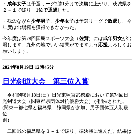
・
成年女子
は予選リーグ2勝1分けで決勝に上がり、茨城県を
２－１で破り、
1位で通過
した。
・残念ながら
少年男子
、
少年女子
は予選リーグで
敗退
し、今
年度は出場権を獲得できなかった。
今年度は第78回国民スポーツ大会（
佐賀
）には
成年男女
が出
場します。九州の地でいい結果がでますよう
応援
よろしくお
願いします。
2024年8月19日
12時45分
日光剣道大会 第三位入賞
令和6年8月18日(日）日光東照宮武徳殿において第74回日
光剣道大会（関東都県団体対抗優勝大会）が開催された。
(関東一都七県と福島県、静岡県が参加、男子団体五人制段
位
別
二回戦の福島県を３－１で破り、準決勝に進んだ。結果は