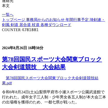
連絡先
本文
一覧へ
トップページ
事務局からのお知らせ
年間行事予定
埼剣連・
剣風
剣道
居合道
杖道
各種ダウンロード
COUNTER
𝟜𝟟𝟠𝟙𝟠𝟠𝟙
事務局からのお知らせ
2024年8月26日
16時38分
第78回国民スポーツ大会関東ブロック
大会剣道競技 大会結果
第78回国民スポーツ大会関東ブロック大会剣道競技結
果.pdf
令和6年8月24日(土)山梨県甲府市小瀬スポーツ公園武道館で
行われた。成年女子三人制・少年男女各五人制が本大会三本
の出場権を獲得のため、一都七県が戦った。