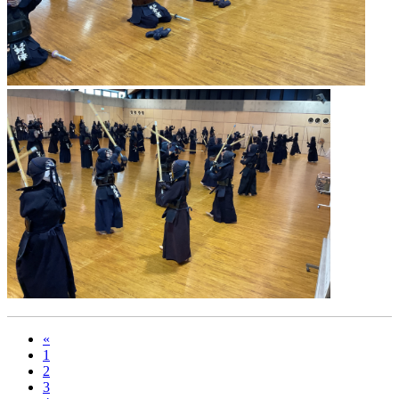
«
1
2
3