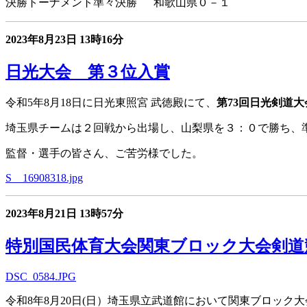
決勝トーナメント準々決勝 和歌山県０－１
2023年8月23日
13時16分
日光大会 第３位入賞
令和5年8月18日に日光東照宮 武徳殿にて、
第73回日光剣道
埼玉県チームは２回戦から出場し、山梨県を３：０で勝ち、
監督・選手の皆さん、ご苦労様でした。
S__16908318.jpg
2023年8月21日
13時57分
特別国民体育大会関東ブロック大会剣道
DSC_0584.JPG
令和8年8月20日(日）埼玉県立武道館において関東ブロック