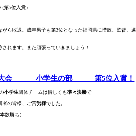
(第5位入賞）
ながら敗退。成年男子も第3位となった福岡県に惜敗。監督、
称されます。また頑張っていきましょう！
道優勝大会 小学生の部 第5位入賞！
の
小学生
団体チームは惜しくも
準々決勝
で
護者の皆様、
ご苦労様
でした。
数勝ち）