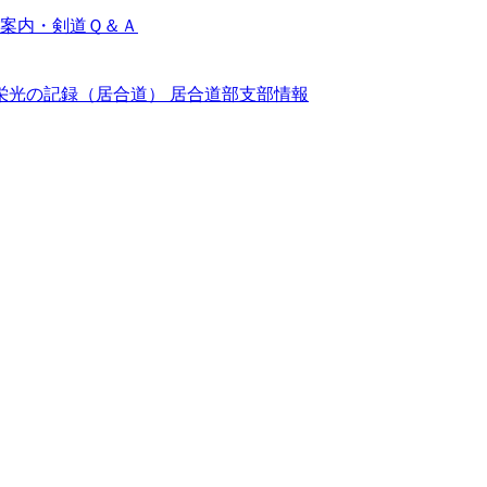
案内・剣道Ｑ＆Ａ
栄光の記録（居合道）
居合道部支部情報