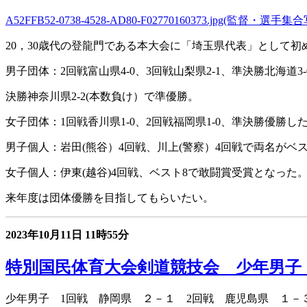
A52FFB52-0738-4528-AD80-F02770160373.jpg(監督・選手
20，30歳代の登龍門である本大会に「埼玉県代表」として
男子団体：2回戦富山県4-0、3回戦山梨県2-1、準決勝北海道3-
決勝神奈川県2-2(本数負け）で準優勝。
女子団体：1回戦香川県1-0、2回戦福岡県1-0、準決勝優勝した
男子個人：岩田(熊谷）4回戦、川上(警察）4回戦で両名がベ
女子個人：伊東(越谷)4回戦、ベスト8で敢闘賞受賞となった
来年度は団体優勝を目指してもらいたい。
2023年10月11日
11時55分
特別国民体育大会剣道競技会 少年男子・
少年男子 1回戦 静岡県 ２－１ 2回戦 鹿児島県 １－３