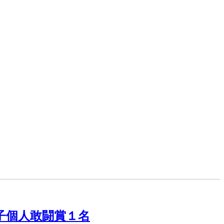
子個人敢闘賞１名