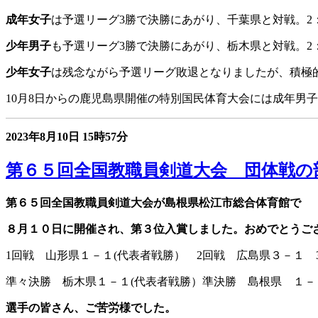
成年女子
は予選リーグ3勝で決勝にあがり、千葉県と対戦。2
少年男子
も予選リーグ3勝で決勝にあがり、栃木県と対戦。2
少年女子
は残念ながら予選リーグ敗退となりましたが、積極
10月8日からの鹿児島県開催の特別国民体育大会には成年男
2023年8月10日
15時57分
第６５回全国教職員剣道大会 団体戦の
第６５回全国教職員剣道大会が島根県松江市総合体育館で
８月１０日に開催され、第３位入賞しました。おめでとうご
1回戦 山形県１－１(代表者戦勝） 2回戦 広島県３－１ 
準々決勝 栃木県１－１(代表者戦勝）準決勝 島根県 １－
選手の皆さん、ご苦労様でした。