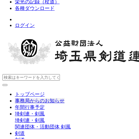
栄光の記録（杖道）
各種ダウンロード
ログイン
トップページ
事務局からのお知らせ
年間行事予定
埼剣連・剣風
埼剣連・剣風
関連団体・活動団体
剣風
剣道