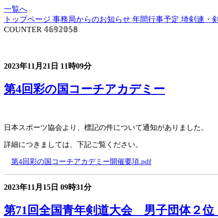
一覧へ
トップページ
事務局からのお知らせ
年間行事予定
埼剣連・
COUNTER
𝟜𝟞𝟡𝟚𝟘𝟝𝟠
事務局からのお知らせ
2023年11月21日
11時09分
第4回彩の国コーチアカデミー
日本スポーツ協会より、標記の件について通知がありました。
詳細につきましては、下記ご覧ください。
第4回彩の国コーチアカデミー開催要項.pdf
2023年11月15日
09時31分
第71回全国青年剣道大会 男子団体２