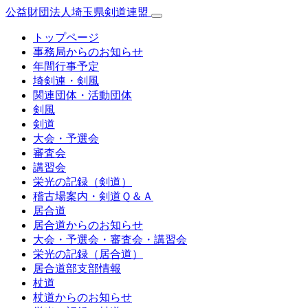
公益財団法人埼玉県剣道連盟
トップページ
事務局からのお知らせ
年間行事予定
埼剣連・剣風
関連団体・活動団体
剣風
剣道
大会・予選会
審査会
講習会
栄光の記録（剣道）
稽古場案内・剣道Ｑ＆Ａ
居合道
居合道からのお知らせ
大会・予選会・審査会・講習会
栄光の記録（居合道）
居合道部支部情報
杖道
杖道からのお知らせ