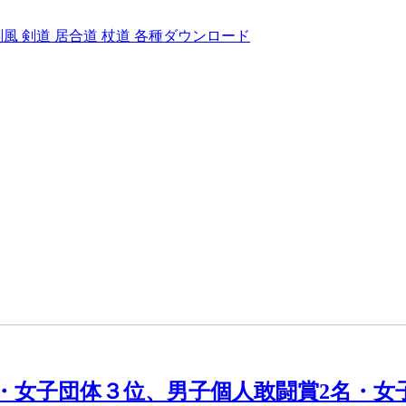
剣風
剣道
居合道
杖道
各種ダウンロード
位・女子団体３位、男子個人敢闘賞2名・女