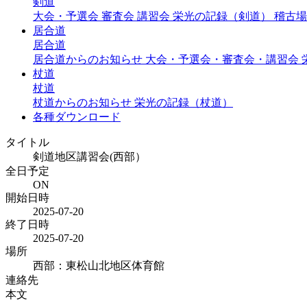
剣道
大会・予選会
審査会
講習会
栄光の記録（剣道）
稽古場
居合道
居合道
居合道からのお知らせ
大会・予選会・審査会・講習会
杖道
杖道
杖道からのお知らせ
栄光の記録（杖道）
各種ダウンロード
タイトル
剣道地区講習会(西部）
全日予定
ON
開始日時
2025-07-20
終了日時
2025-07-20
場所
西部：東松山北地区体育館
連絡先
本文