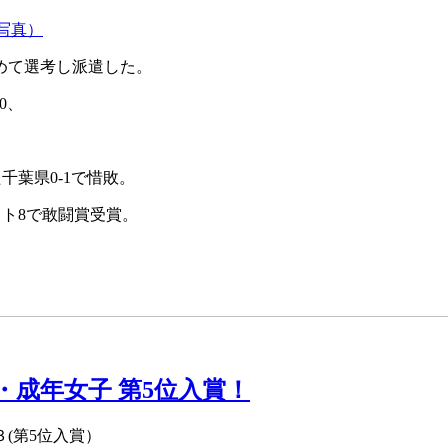
集合写真）
初めて選考し派遣した。
0、
千葉県0-1で惜敗。
スト8で敢闘賞受賞。
。
成年女子 第5位入賞！
(第5位入賞）