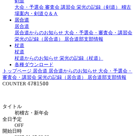
剣道
大会・予選会
審査会
講習会
栄光の記録（剣道）
稽古
場案内・剣道Ｑ＆Ａ
居合道
居合道
居合道からのお知らせ
大会・予選会・審査会・講習会
栄光の記録（居合道）
居合道部支部情報
杖道
杖道
杖道からのお知らせ
栄光の記録（杖道）
各種ダウンロード
トップページ
居合道
居合道からのお知らせ
大会・予選会・
審査会・講習会
栄光の記録（居合道）
居合道部支部情報
COUNTER
𝟜𝟟𝟠𝟙𝟝𝟘𝟘
年間行事予定（居合道）
タイトル
初稽古・新年会
全日予定
OFF
開始日時