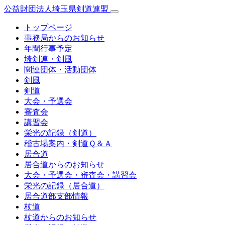
公益財団法人埼玉県剣道連盟
トップページ
事務局からのお知らせ
年間行事予定
埼剣連・剣風
関連団体・活動団体
剣風
剣道
大会・予選会
審査会
講習会
栄光の記録（剣道）
稽古場案内・剣道Ｑ＆Ａ
居合道
居合道からのお知らせ
大会・予選会・審査会・講習会
栄光の記録（居合道）
居合道部支部情報
杖道
杖道からのお知らせ