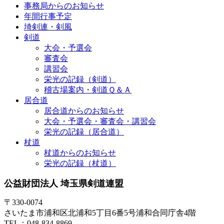
事務局からのお知らせ
年間行事予定
埼剣連・剣風
剣道
大会・予選会
審査会
講習会
栄光の記録（剣道）
稽古場案内・剣道Ｑ＆Ａ
居合道
居合道からのお知らせ
大会・予選会・審査会・講習会
栄光の記録（居合道）
杖道
杖道からのお知らせ
栄光の記録（杖道）
公益財団法人 埼玉県剣道連盟
〒330-0074
さいたま市浦和区北浦和5丁目6番5号浦和合同庁舎4階
TEL：048-834-8869