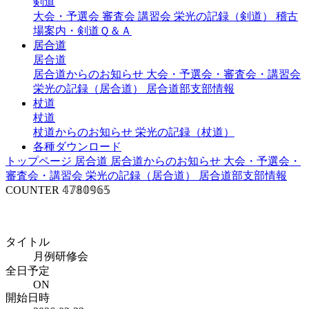
剣道
大会・予選会
審査会
講習会
栄光の記録（剣道）
稽古
場案内・剣道Ｑ＆Ａ
居合道
居合道
居合道からのお知らせ
大会・予選会・審査会・講習会
栄光の記録（居合道）
居合道部支部情報
杖道
杖道
杖道からのお知らせ
栄光の記録（杖道）
各種ダウンロード
トップページ
居合道
居合道からのお知らせ
大会・予選会・
審査会・講習会
栄光の記録（居合道）
居合道部支部情報
COUNTER
𝟜𝟟𝟠𝟘𝟡𝟞𝟝
年間行事予定（居合道）
タイトル
月例研修会
全日予定
ON
開始日時