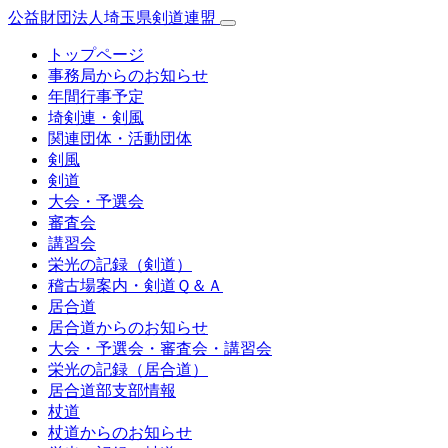
公益財団法人埼玉県剣道連盟
トップページ
事務局からのお知らせ
年間行事予定
埼剣連・剣風
関連団体・活動団体
剣風
剣道
大会・予選会
審査会
講習会
栄光の記録（剣道）
稽古場案内・剣道Ｑ＆Ａ
居合道
居合道からのお知らせ
大会・予選会・審査会・講習会
栄光の記録（居合道）
居合道部支部情報
杖道
杖道からのお知らせ