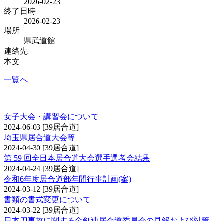
2026-02-23
終了日時
2026-02-23
場所
県武道館
連絡先
本文
一覧へ
居合道からのお知らせ
女子大会・講習会について
2024-06-03
[39居合道]
埼玉県居合道大会等
2024-04-30
[39居合道]
第 59 回全日本居合道大会選手選考会結果
2024-04-24
[39居合道]
令和6年度居合道部年間行事計画(案)
2024-03-12
[39居合道]
書類の書式変更について
2024-03-22
[39居合道]
日本刀事故に関する全剣連居合道委員会の見解および対策