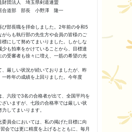
県剣道連盟
野澤 隆一
再び部長職を拝命しました。
2
年前の令和
5
ながらも執行部の先生方や会員の皆様のご
目標にして努めてまいりました。しかしな
減少も拍車をかけていることから、目標達
生の受審者も徐々に増え、一筋の希望の光
て、厳しい状況が続いておりましたが、昨
、一昨年の成績を上回りました。今年度
は、六段で
3
名の合格者が出て、全国平均を
ございますが、七段の合格率では厳しい状
努力してまいります。
化委員会においては、私の掲げた目標に向
講習会では更に精度を上げるとともに、毎月