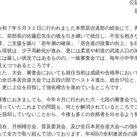
公益財団法人 埼玉
居合道部 部長 小
令和７年５月３１日に行われました本県居合道部の総会にて、
に、前部長の佐藤忍先生の後を引き継いで就任し、不安を抱き
導、ご支援を賜り「若年層の確保」「居合道の技量の向上」を
ら現状は、少子高齢化が進み、更には柔道や剣道の武道人口の
には厳しい状況ではあるものの、一級審査会では、毎年小中学
見えつつあるところです。
た、大会、審査会においても就任当初は成績や合格率におい
の全日本居合道大会では五段の部でベスト４進出、総合
17
位と
、更に上位を目指して強化稽古を進めているところです。
査におきましても、今年６月に行われた六・七段の審査会で
回っていたこれまでの問題も、何とか解消されているところで
を脱却していないことから、今後も多くの合格者を出せるよう
在、月例稽古会、普及委員会、及び全日本居合道大会への強
って全力で取り組んで頂いております。年
4
回の全剣連居合の