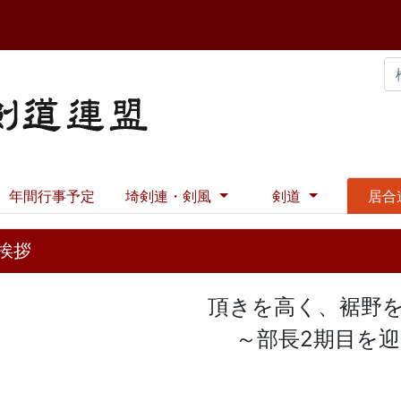
年間行事予定
埼剣連・剣風
剣道
居合
挨拶
頂きを高く、裾野
～部長
2
期目を迎