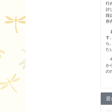
行
討
段
所
ま
す
ら
た
今
か
の
居