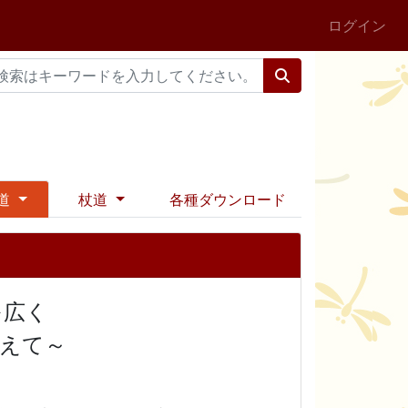
ログイン
道
杖道
各種ダウンロード
を広く
えて～