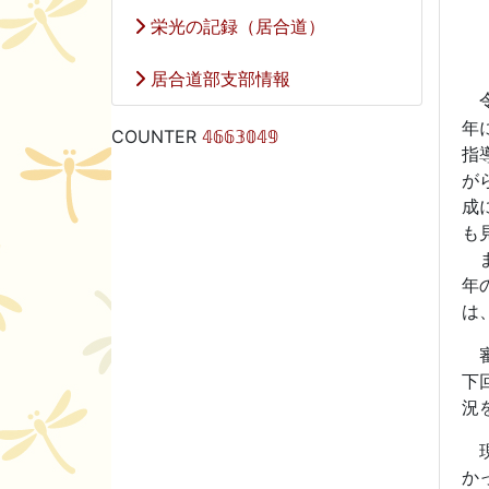
栄光の記録（居合道）
居合道部支部情報
年
COUNTER
𝟜𝟞𝟞𝟛𝟘𝟜𝟡
指
が
成
も
ま
年
は
審
下
況
現
か