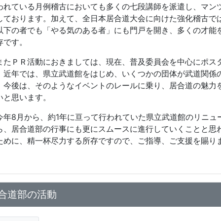
われている月例稽古においても多くの七段講師を派遣し、マン
しております。加えて、全日本居合道大会に向けた強化稽古で
以下の者でも「やる気のある者」にも門戸を開き、多くの才能
存です。
たＰＲ活動におきましては、現在、普及委員会を中心にポス
。近年では、県立武道館をはじめ、いくつかの団体が武道関係
、今後は、そのようなイベントのレールに乗り、居合道の魅力
いと思います。
年
8
月から、約
1
年に亘って行われていた県立武道館のリニュ
ら、居合道部の行事にも更にスムースに進行していくことと思
ために、精一杯尽力する所存ですので、ご指導、ご支援を賜り
合道部の活動