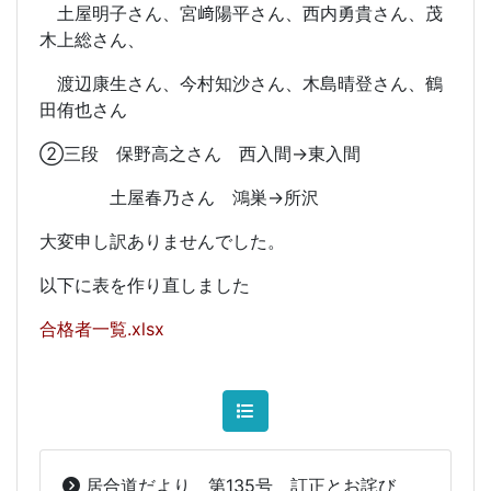
土屋明子さん、宮﨑陽平さん、西内勇貴さん、茂
木上総さん、
渡辺康生さん、今村知沙さん、木島晴登さん、鶴
田侑也さん
②三段 保野高之さん 西入間→東入間
土屋春乃さん 鴻巣→所沢
大変申し訳ありませんでした。
以下に表を作り直しました
合格者一覧.xlsx
居合道だより 第135号 訂正とお詫び