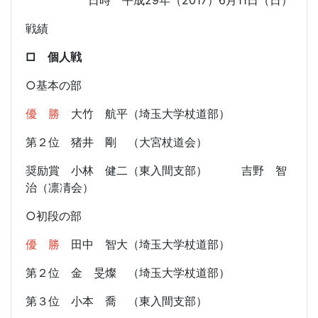
日時 平成29年（2017）6月11日（日）
戦績
□ 個人戦
○基本の部
優 勝
大竹 航平（埼玉大学杖道部）
第２位 猪井 剛 （大宮杖道会）
奨励賞 小林 健二（東入間支部） 吉野 智
治（凛凊会）
○初段の部
優 勝
田中 智大（埼玉大学杖道部）
第２位 金 旻燦 （埼玉大学杖道部）
第３位 小本 喬 （東入間支部）