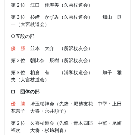
第２位 江口 佳寿美（久喜杖道会）
第３位 杉﨑 かずみ（久喜杖道会） 畑山 良
一（大宮杖道会）
○五段の部
優 勝
並本 大介 （所沢杖友会）
第２位 朝比奈 辰樹（所沢杖友会）
第３位 柏倉 有 （浦和杖道会） 加子 雅
夫（大宮杖道会）
□ 団体の部
優 勝
埼玉杖神会（先鋒・堀越友花 中堅・上田
花奈子 大将・永井順子）
第２位 久喜杖道会（先鋒・青木四郎 中堅・尾崎
福次 大将・杉﨑利春）