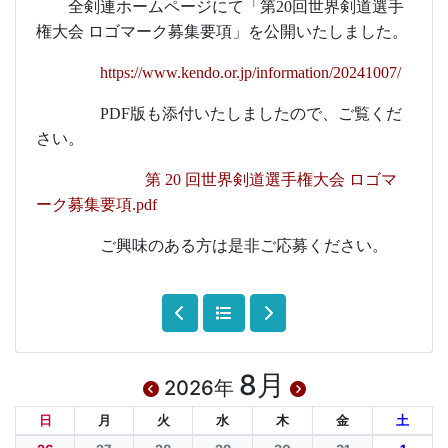
全剣連
ホームページにて「第
20
回世界剣道選手
権大会 ロゴマーク募集要項」を公開いたしました。
https://www.kendo.or.jp/information/20241007/
PDF
版も添付いたしましたので、ご覧くだ
さい。
第 20 回世界剣道選手権大会 ロゴマ
ーク募集要項.pdf
ご興味のある方は是非ご応募ください
。
8月
2026年
日
月
火
水
木
金
土