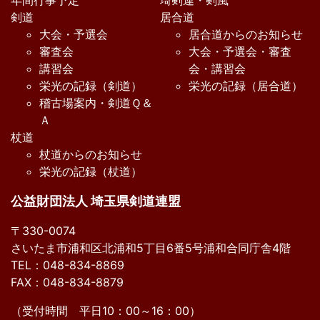
年間行事予定
埼剣連・剣風
剣道
居合道
大会・予選会
居合道からのお知らせ
審査会
大会・予選会・審査
講習会
会・講習会
栄光の記録（剣道）
栄光の記録（居合道）
稽古場案内・剣道Ｑ＆
Ａ
杖道
杖道からのお知らせ
栄光の記録（杖道）
公益財団法人 埼玉県剣道連盟
〒330-0074
さいたま市浦和区北浦和5丁目6番5号浦和合同庁舎4階
TEL：048-834-8869
FAX：048-834-8879
（受付時間 平日10：00～16：00）