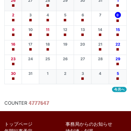
26
27
28
29
30
31
1
■
■
■
2
3
4
5
6
7
8
■
■
■
■
■
■
9
10
11
12
13
14
15
■
■
■
■
■
■
■
16
17
18
19
20
21
22
■
■
■
■
■
23
24
25
26
27
28
29
■
■
30
31
1
2
3
4
5
■
■
■
今月へ
COUNTER
𝟜𝟟𝟟𝟟𝟞𝟜𝟟
トップページ
事務局からのお知らせ