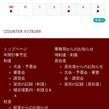
30
31
1
2
3
4
5
■
■
■
今月へ
COUNTER
𝟜𝟟𝟟𝟠𝟚𝟘𝟡
トップページ
事務局からのお知らせ
年間行事予定
埼剣連・剣風
剣道
居合道
大会・予選会
居合道からのお知らせ
審査会
大会・予選会・審査
講習会
会・講習会
栄光の記録（剣道）
栄光の記録（居合道）
稽古場案内・剣道Ｑ＆
Ａ
杖道
杖道からのお知らせ