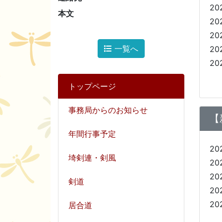
20
本文
20
20
一覧へ
20
20
トップページ
事務局からのお知らせ
【
年間行事予定
20
埼剣連・剣風
20
20
剣道
20
20
居合道