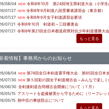
26/08/04
令和8年10月 第24回埼玉県剣道大会（小学
NEW
26/07/27
令和8年9月剣道八段受審者講習会（東京都）
NEW
26/07/27
令和8年9月女子剣道講習会要項
NEW
26/07/21
令和8年10月 剣道初～三段審査会
26/07/21
令和8年第21回全日本都道府県対抗少年剣道優勝大
もっと見る
新着情報】事務局からのお知らせ
26/08/04
第74回全日本剣道選手権大会 第65回全日本女子剣道
NEW
26/07/30
第５回彩の国女子剣道稽古会～みんなで楽しく
NEW
26/06/30
全剣連剣道合同稽古会開催について（７月）
26/05/15
アスリートを盗撮被害から守るために（リーフレッ
26/05/15
熱中症の事故防止について
もっと見る