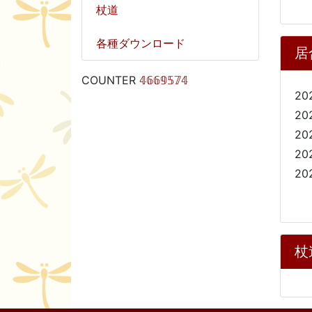
杖道
各種ダウンロード
居
COUNTER
𝟜𝟞𝟞𝟡𝟝𝟟𝟜
20
20
20
20
20
杖