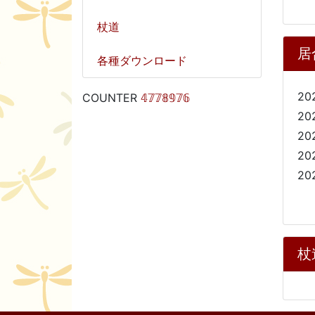
杖道
居
各種ダウンロード
20
COUNTER
𝟜𝟟𝟟𝟠𝟡𝟟𝟞
20
20
20
20
杖