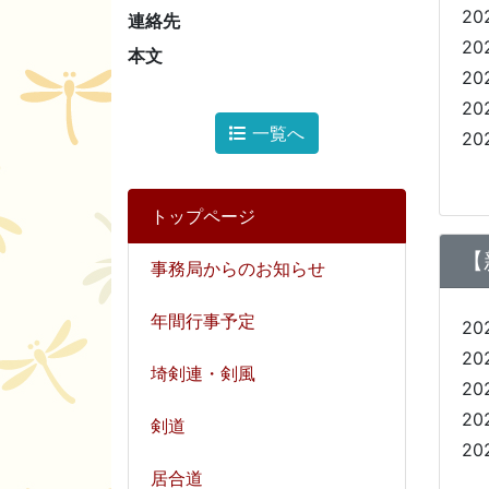
20
連絡先
20
本文
20
20
一覧へ
20
トップページ
【
事務局からのお知らせ
年間行事予定
20
20
埼剣連・剣風
20
20
剣道
20
居合道