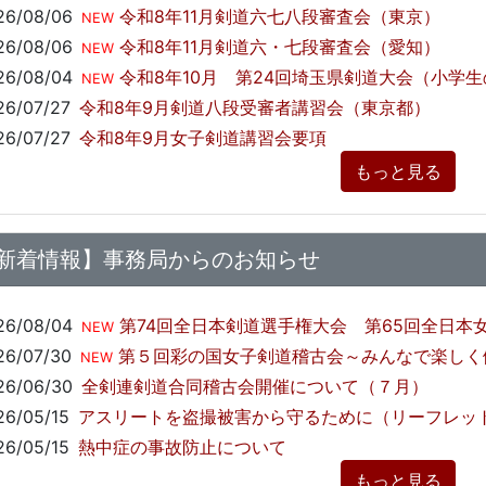
26/08/06
令和8年11月剣道六七八段審査会（東京）
NEW
26/08/06
令和8年11月剣道六・七段審査会（愛知）
NEW
26/08/04
令和8年10月 第24回埼玉県剣道大会（小学
NEW
26/07/27
令和8年9月剣道八段受審者講習会（東京都）
26/07/27
令和8年9月女子剣道講習会要項
もっと見る
新着情報】事務局からのお知らせ
26/08/04
第74回全日本剣道選手権大会 第65回全日本女子剣道
NEW
26/07/30
第５回彩の国女子剣道稽古会～みんなで楽しく
NEW
26/06/30
全剣連剣道合同稽古会開催について（７月）
26/05/15
アスリートを盗撮被害から守るために（リーフレッ
26/05/15
熱中症の事故防止について
もっと見る